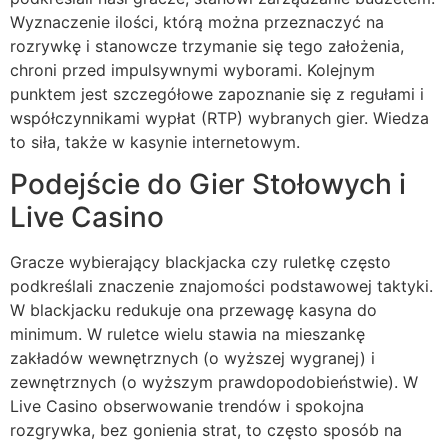
Wyznaczenie ilości, którą można przeznaczyć na
rozrywkę i stanowcze trzymanie się tego założenia,
chroni przed impulsywnymi wyborami. Kolejnym
punktem jest szczegółowe zapoznanie się z regułami i
współczynnikami wypłat (RTP) wybranych gier. Wiedza
to siła, także w kasynie internetowym.
Podejście do Gier Stołowych i
Live Casino
Gracze wybierający blackjacka czy ruletkę często
podkreślali znaczenie znajomości podstawowej taktyki.
W blackjacku redukuje ona przewagę kasyna do
minimum. W ruletce wielu stawia na mieszankę
zakładów wewnętrznych (o wyższej wygranej) i
zewnętrznych (o wyższym prawdopodobieństwie). W
Live Casino obserwowanie trendów i spokojna
rozgrywka, bez gonienia strat, to często sposób na