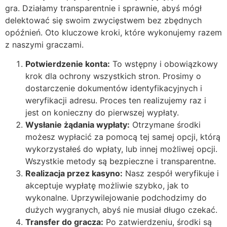
gra. Działamy transparentnie i sprawnie, abyś mógł
delektować się swoim zwycięstwem bez zbędnych
opóźnień. Oto kluczowe kroki, które wykonujemy razem
z naszymi graczami.
Potwierdzenie konta:
To wstępny i obowiązkowy
krok dla ochrony wszystkich stron. Prosimy o
dostarczenie dokumentów identyfikacyjnych i
weryfikacji adresu. Proces ten realizujemy raz i
jest on konieczny do pierwszej wypłaty.
Wysłanie żądania wypłaty:
Otrzymane środki
możesz wypłacić za pomocą tej samej opcji, którą
wykorzystałeś do wpłaty, lub innej możliwej opcji.
Wszystkie metody są bezpieczne i transparentne.
Realizacja przez kasyno:
Nasz zespół weryfikuje i
akceptuje wypłatę możliwie szybko, jak to
wykonalne. Uprzywilejowanie podchodzimy do
dużych wygranych, abyś nie musiał długo czekać.
Transfer do gracza:
Po zatwierdzeniu, środki są