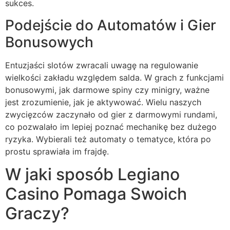
sukces.
Podejście do Automatów i Gier
Bonusowych
Entuzjaści slotów zwracali uwagę na regulowanie
wielkości zakładu względem salda. W grach z funkcjami
bonusowymi, jak darmowe spiny czy minigry, ważne
jest zrozumienie, jak je aktywować. Wielu naszych
zwycięzców zaczynało od gier z darmowymi rundami,
co pozwalało im lepiej poznać mechanikę bez dużego
ryzyka. Wybierali też automaty o tematyce, która po
prostu sprawiała im frajdę.
W jaki sposób Legiano
Casino Pomaga Swoich
Graczy?