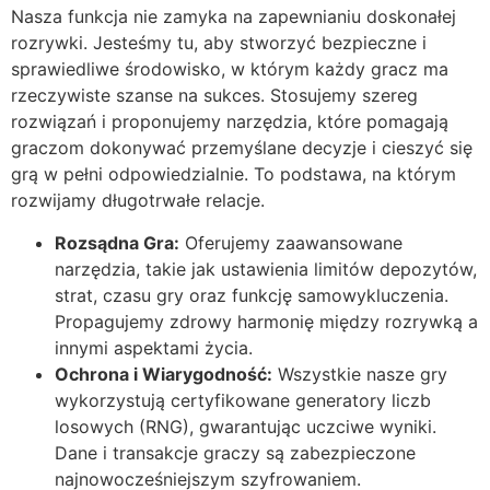
Nasza funkcja nie zamyka na zapewnianiu doskonałej
rozrywki. Jesteśmy tu, aby stworzyć bezpieczne i
sprawiedliwe środowisko, w którym każdy gracz ma
rzeczywiste szanse na sukces. Stosujemy szereg
rozwiązań i proponujemy narzędzia, które pomagają
graczom dokonywać przemyślane decyzje i cieszyć się
grą w pełni odpowiedzialnie. To podstawa, na którym
rozwijamy długotrwałe relacje.
Rozsądna Gra:
Oferujemy zaawansowane
narzędzia, takie jak ustawienia limitów depozytów,
strat, czasu gry oraz funkcję samowykluczenia.
Propagujemy zdrowy harmonię między rozrywką a
innymi aspektami życia.
Ochrona i Wiarygodność:
Wszystkie nasze gry
wykorzystują certyfikowane generatory liczb
losowych (RNG), gwarantując uczciwe wyniki.
Dane i transakcje graczy są zabezpieczone
najnowocześniejszym szyfrowaniem.