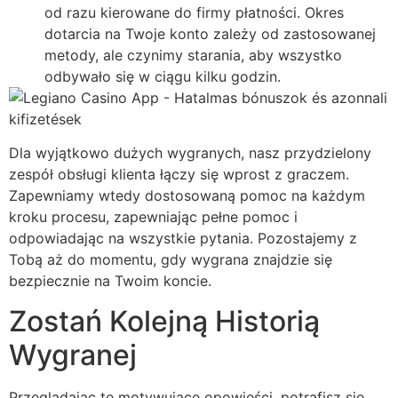
od razu kierowane do firmy płatności. Okres
dotarcia na Twoje konto zależy od zastosowanej
metody, ale czynimy starania, aby wszystko
odbywało się w ciągu kilku godzin.
Dla wyjątkowo dużych wygranych, nasz przydzielony
zespół obsługi klienta łączy się wprost z graczem.
Zapewniamy wtedy dostosowaną pomoc na każdym
kroku procesu, zapewniając pełne pomoc i
odpowiadając na wszystkie pytania. Pozostajemy z
Tobą aż do momentu, gdy wygrana znajdzie się
bezpiecznie na Twoim koncie.
Zostań Kolejną Historią
Wygranej
Przeglądając te motywujące opowieści, potrafisz się