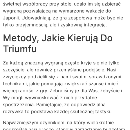
świetnej współpracy przy stole, udało im się uzbierać
wygraną pozwalającą na wymarzone wakacje do
Japonii. Udowadniają, że gra zespołowa może być nie
tylko przyjemnością, ale i zyskowną integracją.
Metody, Jakie Kierują Do
Triumfu
Za każdą znaczną wygraną często kryje się nie tylko
szczęście, ale również przemyślane podejście. Nasi
zwycięzcy podzielili się z nami swoimi sprawdzonymi
technikami, jakie pomagają zwiększać szanse i mieć
więcej radości z gry. Zebraliśmy je dla Was, żebyście i
Wy mogli wywnioskować z nich przydatne
spostrzeżenia. Pamiętajcie, że odpowiedzialna
rozrywka to podstawa każdej skutecznej taktyki.
Najważniejszym czynnikiem, na który wielokrotnie
podkreślali nasi gracze, stanowi zarządzanie budżetem.