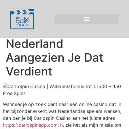
Carlospin Casino
Geeft Meer Voor
Spelers Uit
Nederland
Aangezien Je Dat
Verdient
Wanneer je op zoek bent naar een online casino dat in
het bijzonder erkent wat Nederlandse spelers wensen,
dan ben je bij Carlospin Casino aan het juiste adres
https://carlospinapp.com
. Ik zie het als mijn missie om