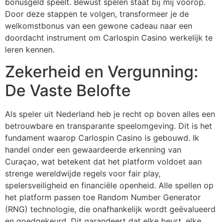
bonusgeld speelt. Bewust spelen staat bij mij voorop.
Door deze stappen te volgen, transformeer je de
welkomstbonus van een gewone cadeau naar een
doordacht instrument om Carlospin Casino werkelijk te
leren kennen.
Zekerheid en Vergunning:
De Vaste Belofte
Als speler uit Nederland heb je recht op boven alles een
betrouwbare en transparante speelomgeving. Dit is het
fundament waarop Carlospin Casino is gebouwd. Ik
handel onder een gewaardeerde erkenning van
Curaçao, wat betekent dat het platform voldoet aan
strenge wereldwijde regels voor fair play,
spelersveiligheid en financiële openheid. Alle spellen op
het platform passen toe Random Number Generator
(RNG) technologie, die onafhankelijk wordt geëvalueerd
en goedgekeurd. Dit garandeert dat elke beurt, elke