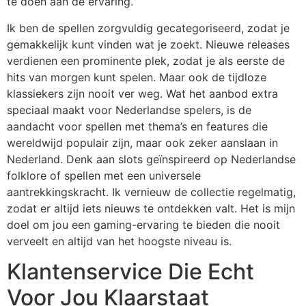
te doen aan de ervaring.
Ik ben de spellen zorgvuldig gecategoriseerd, zodat je
gemakkelijk kunt vinden wat je zoekt. Nieuwe releases
verdienen een prominente plek, zodat je als eerste de
hits van morgen kunt spelen. Maar ook de tijdloze
klassiekers zijn nooit ver weg. Wat het aanbod extra
speciaal maakt voor Nederlandse spelers, is de
aandacht voor spellen met thema’s en features die
wereldwijd populair zijn, maar ook zeker aanslaan in
Nederland. Denk aan slots geïnspireerd op Nederlandse
folklore of spellen met een universele
aantrekkingskracht. Ik vernieuw de collectie regelmatig,
zodat er altijd iets nieuws te ontdekken valt. Het is mijn
doel om jou een gaming-ervaring te bieden die nooit
verveelt en altijd van het hoogste niveau is.
Klantenservice Die Echt
Voor Jou Klaarstaat