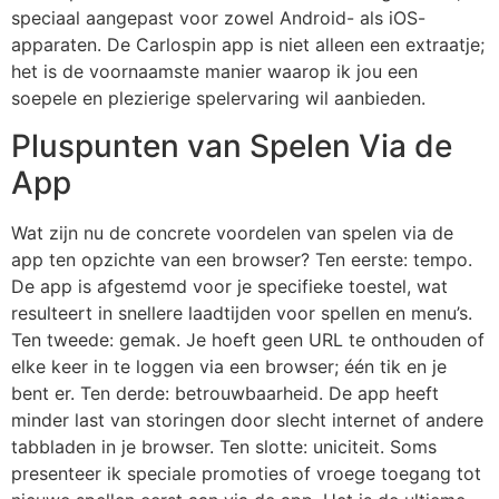
speciaal aangepast voor zowel Android- als iOS-
apparaten. De Carlospin app is niet alleen een extraatje;
het is de voornaamste manier waarop ik jou een
soepele en plezierige spelervaring wil aanbieden.
Pluspunten van Spelen Via de
App
Wat zijn nu de concrete voordelen van spelen via de
app ten opzichte van een browser? Ten eerste: tempo.
De app is afgestemd voor je specifieke toestel, wat
resulteert in snellere laadtijden voor spellen en menu’s.
Ten tweede: gemak. Je hoeft geen URL te onthouden of
elke keer in te loggen via een browser; één tik en je
bent er. Ten derde: betrouwbaarheid. De app heeft
minder last van storingen door slecht internet of andere
tabbladen in je browser. Ten slotte: uniciteit. Soms
presenteer ik speciale promoties of vroege toegang tot