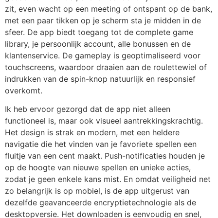
zit, even wacht op een meeting of ontspant op de bank,
met een paar tikken op je scherm sta je midden in de
sfeer. De app biedt toegang tot de complete game
library, je persoonlijk account, alle bonussen en de
klantenservice. De gameplay is geoptimaliseerd voor
touchscreens, waardoor draaien aan de roulettewiel of
indrukken van de spin-knop natuurlijk en responsief
overkomt.
Ik heb ervoor gezorgd dat de app niet alleen
functioneel is, maar ook visueel aantrekkingskrachtig.
Het design is strak en modern, met een heldere
navigatie die het vinden van je favoriete spellen een
fluitje van een cent maakt. Push-notificaties houden je
op de hoogte van nieuwe spellen en unieke acties,
zodat je geen enkele kans mist. En omdat veiligheid net
zo belangrijk is op mobiel, is de app uitgerust van
dezelfde geavanceerde encryptietechnologie als de
desktopversie. Het downloaden is eenvoudig en snel,