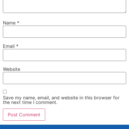
Name
*
Email
*
Website
Save my name, email, and website in this browser for
the next time I comment.