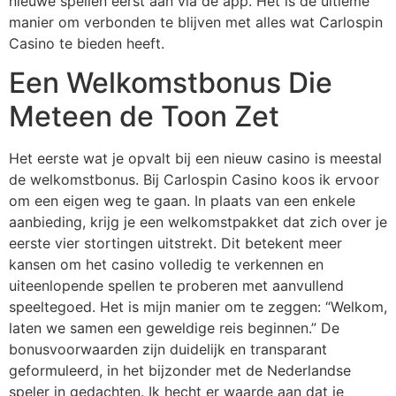
nieuwe spellen eerst aan via de app. Het is de ultieme
manier om verbonden te blijven met alles wat Carlospin
Casino te bieden heeft.
Een Welkomstbonus Die
Meteen de Toon Zet
Het eerste wat je opvalt bij een nieuw casino is meestal
de welkomstbonus. Bij Carlospin Casino koos ik ervoor
om een eigen weg te gaan. In plaats van een enkele
aanbieding, krijg je een welkomstpakket dat zich over je
eerste vier stortingen uitstrekt. Dit betekent meer
kansen om het casino volledig te verkennen en
uiteenlopende spellen te proberen met aanvullend
speeltegoed. Het is mijn manier om te zeggen: “Welkom,
laten we samen een geweldige reis beginnen.” De
bonusvoorwaarden zijn duidelijk en transparant
geformuleerd, in het bijzonder met de Nederlandse
speler in gedachten. Ik hecht er waarde aan dat je