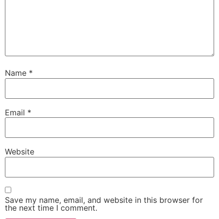
Name
*
Email
*
Website
Save my name, email, and website in this browser for
the next time I comment.