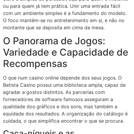
ou para quem já tem prática. Unir uma entrada fácil
com um ambiente simples é a fundamento do modelo.
O foco mantém-se no entretenimento em si, e não no
montante que se deposita em cima da mesa.
O Panorama de Jogos:
Variedade e Capacidade de
Recompensas
O que num casino online depende dos seus jogos. O
Betista Casino possui uma biblioteca ampla, capaz de
agradar a gostos distintos. As parcerias com
fornecedores de software famosos asseguram a
qualidade dos gráficos e dos sons, mas também a
equidade dos resultados. A organização do catálogo é
cuidada, o que simplifica encontrar o que se procura.
Caça-níqueis e as