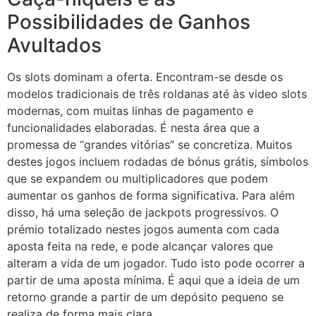
Possibilidades de Ganhos
Avultados
Os slots dominam a oferta. Encontram-se desde os
modelos tradicionais de três roldanas até às video slots
modernas, com muitas linhas de pagamento e
funcionalidades elaboradas. É nesta área que a
promessa de “grandes vitórias” se concretiza. Muitos
destes jogos incluem rodadas de bónus grátis, símbolos
que se expandem ou multiplicadores que podem
aumentar os ganhos de forma significativa. Para além
disso, há uma seleção de jackpots progressivos. O
prémio totalizado nestes jogos aumenta com cada
aposta feita na rede, e pode alcançar valores que
alteram a vida de um jogador. Tudo isto pode ocorrer a
partir de uma aposta mínima. É aqui que a ideia de um
retorno grande a partir de um depósito pequeno se
realiza de forma mais clara.