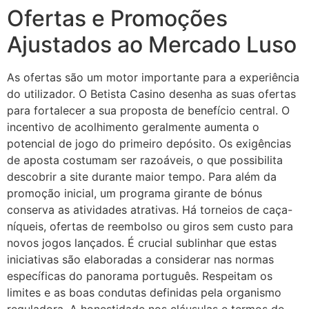
Ofertas e Promoções
Ajustados ao Mercado Luso
As ofertas são um motor importante para a experiência
do utilizador. O Betista Casino desenha as suas ofertas
para fortalecer a sua proposta de benefício central. O
incentivo de acolhimento geralmente aumenta o
potencial de jogo do primeiro depósito. Os exigências
de aposta costumam ser razoáveis, o que possibilita
descobrir a site durante maior tempo. Para além da
promoção inicial, um programa girante de bónus
conserva as atividades atrativas. Há torneios de caça-
níqueis, ofertas de reembolso ou giros sem custo para
novos jogos lançados. É crucial sublinhar que estas
iniciativas são elaboradas a considerar nas normas
específicas do panorama português. Respeitam os
limites e as boas condutas definidas pela organismo