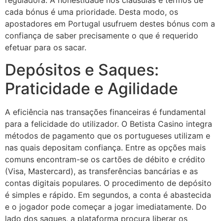
reguladora. A honestidade nos cláusulas e termos de
cada bónus é uma prioridade. Desta modo, os
apostadores em Portugal usufruem destes bónus com a
confiança de saber precisamente o que é requerido
efetuar para os sacar.
Depósitos e Saques:
Praticidade e Agilidade
A eficiência nas transações financeiras é fundamental
para a felicidade do utilizador. O Betista Casino integra
métodos de pagamento que os portugueses utilizam e
nas quais depositam confiança. Entre as opções mais
comuns encontram-se os cartões de débito e crédito
(Visa, Mastercard), as transferências bancárias e as
contas digitais populares. O procedimento de depósito
é simples e rápido. Em segundos, a conta é abastecida
e o jogador pode começar a jogar imediatamente. Do
lado dos saques, a plataforma procura liberar os