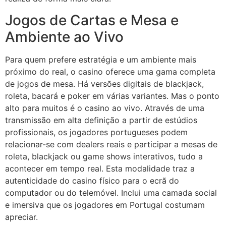
Jogos de Cartas e Mesa e
Ambiente ao Vivo
Para quem prefere estratégia e um ambiente mais
próximo do real, o casino oferece uma gama completa
de jogos de mesa. Há versões digitais de blackjack,
roleta, bacará e poker em várias variantes. Mas o ponto
alto para muitos é o casino ao vivo. Através de uma
transmissão em alta definição a partir de estúdios
profissionais, os jogadores portugueses podem
relacionar-se com dealers reais e participar a mesas de
roleta, blackjack ou game shows interativos, tudo a
acontecer em tempo real. Esta modalidade traz a
autenticidade do casino físico para o ecrã do
computador ou do telemóvel. Inclui uma camada social
e imersiva que os jogadores em Portugal costumam
apreciar.