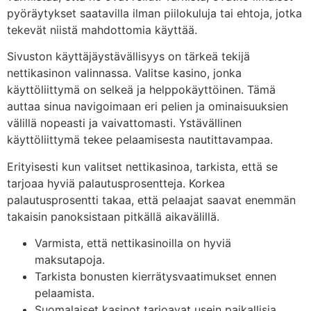
pyöräytykset saatavilla ilman piilokuluja tai ehtoja, jotka
tekevät niistä mahdottomia käyttää.
Sivuston käyttäjäystävällisyys on tärkeä tekijä
nettikasinon valinnassa. Valitse kasino, jonka
käyttöliittymä on selkeä ja helppokäyttöinen. Tämä
auttaa sinua navigoimaan eri pelien ja ominaisuuksien
välillä nopeasti ja vaivattomasti. Ystävällinen
käyttöliittymä tekee pelaamisesta nautittavampaa.
Erityisesti kun valitset nettikasinoa, tarkista, että se
tarjoaa hyviä palautusprosentteja. Korkea
palautusprosentti takaa, että pelaajat saavat enemmän
takaisin panoksistaan pitkällä aikavälillä.
Varmista, että nettikasinoilla on hyviä
maksutapoja.
Tarkista bonusten kierrätysvaatimukset ennen
pelaamista.
Suomalaiset kasinot tarjoavat usein paikallisia