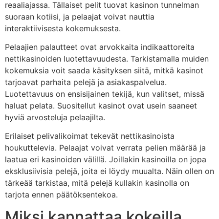
reaaliajassa. Tällaiset pelit tuovat kasinon tunnelman
suoraan kotiisi, ja pelaajat voivat nauttia
interaktiivisesta kokemuksesta.
Pelaajien palautteet ovat arvokkaita indikaattoreita
nettikasinoiden luotettavuudesta. Tarkistamalla muiden
kokemuksia voit saada käsityksen siitä, mitkä kasinot
tarjoavat parhaita pelejä ja asiakaspalvelua.
Luotettavuus on ensisijainen tekijä, kun valitset, missä
haluat pelata. Suositellut kasinot ovat usein saaneet
hyviä arvosteluja pelaajilta.
Erilaiset pelivalikoimat tekevät nettikasinoista
houkuttelevia. Pelaajat voivat verrata pelien määrää ja
laatua eri kasinoiden välillä. Joillakin kasinoilla on jopa
eksklusiivisia pelejä, joita ei löydy muualta. Näin ollen on
tärkeää tarkistaa, mitä pelejä kullakin kasinolla on
tarjota ennen päätöksentekoa.
Miksi kannattaa kokeilla