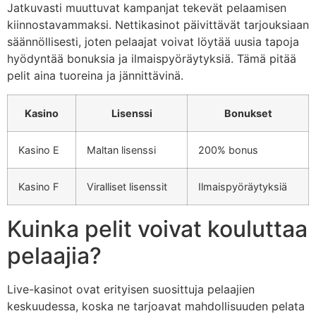
Jatkuvasti muuttuvat kampanjat tekevät pelaamisen
kiinnostavammaksi. Nettikasinot päivittävät tarjouksiaan
säännöllisesti, joten pelaajat voivat löytää uusia tapoja
hyödyntää bonuksia ja ilmaispyöräytyksiä. Tämä pitää
pelit aina tuoreina ja jännittävinä.
Kasino
Lisenssi
Bonukset
Kasino E
Maltan lisenssi
200% bonus
Kasino F
Viralliset lisenssit
Ilmaispyöräytyksiä
Kuinka pelit voivat kouluttaa
pelaajia?
Live-kasinot ovat erityisen suosittuja pelaajien
keskuudessa, koska ne tarjoavat mahdollisuuden pelata