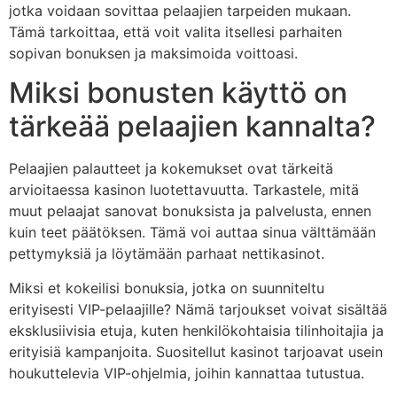
jotka voidaan sovittaa pelaajien tarpeiden mukaan.
Tämä tarkoittaa, että voit valita itsellesi parhaiten
sopivan bonuksen ja maksimoida voittoasi.
Miksi bonusten käyttö on
tärkeää pelaajien kannalta?
Pelaajien palautteet ja kokemukset ovat tärkeitä
arvioitaessa kasinon luotettavuutta. Tarkastele, mitä
muut pelaajat sanovat bonuksista ja palvelusta, ennen
kuin teet päätöksen. Tämä voi auttaa sinua välttämään
pettymyksiä ja löytämään parhaat nettikasinot.
Miksi et kokeilisi bonuksia, jotka on suunniteltu
erityisesti VIP-pelaajille? Nämä tarjoukset voivat sisältää
eksklusiivisia etuja, kuten henkilökohtaisia tilinhoitajia ja
erityisiä kampanjoita. Suositellut kasinot tarjoavat usein
houkuttelevia VIP-ohjelmia, joihin kannattaa tutustua.