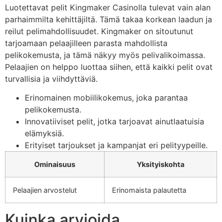
Luotettavat pelit Kingmaker Casinolla tulevat vain alan
parhaimmilta kehittäjiltä. Tämä takaa korkean laadun ja
reilut pelimahdollisuudet. Kingmaker on sitoutunut
tarjoamaan pelaajilleen parasta mahdollista
pelikokemusta, ja tämä näkyy myös pelivalikoimassa.
Pelaajien on helppo luottaa siihen, että kaikki pelit ovat
turvallisia ja viihdyttäviä.
Erinomainen mobiilikokemus, joka parantaa
pelikokemusta.
Innovatiiviset pelit, jotka tarjoavat ainutlaatuisia
elämyksiä.
Erityiset tarjoukset ja kampanjat eri pelityypeille.
Ominaisuus
Yksityiskohta
Pelaajien arvostelut
Erinomaista palautetta
Kuinka arvioida