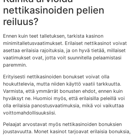
nettikasinoiden pelien
reiluus?
Ennen kuin teet talletuksen, tarkista kasinon
minimitalletusvaatimukset. Erilaiset nettikasinot voivat
asettaa erilaisia rajoituksia, ja on hyvä tietää, millaiset
vaatimukset ovat, jotta voit suunnitella pelaamistasi
paremmin.
Erityisesti nettikasinoiden bonukset voivat olla
houkuttelevia, mutta niiden käyttö vaatii tarkkuutta.
Varmista, että ymmärrät bonusten ehdot, ennen kuin
hyväksyt ne. Huomioi myös, että erilaisilla peleillä voi
olla erilaisia panostusvaatimuksia, mikä voi vaikuttaa
voittomahdollisuuksiisi.
Pelaajat arvostavat myös nettikasinoiden bonuksien
joustavuutta. Monet kasinot tarjoavat erilaisia bonuksia,