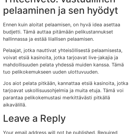
pelaaminen ja sen hyödyt
Ennen kuin aloitat pelaamisen, on hyvä idea asettaa
budjetti. Tämä auttaa pitämään pelikustannukset
hallinnassa ja estää liiallisen pelaamisen.
Pelaajat, jotka nauttivat yhteisöllisestä pelaamisesta,
voivat etsiä kasinoita, jotka tarjoavat live-jakajia ja
mahdollisuuden pelata yhdessä muiden kanssa. Tämä
tuo pelikokemukseen uuden ulottuvuuden.
Jos aiot pelata pitkään, kannattaa etsiä kasinoita, jotka
tarjoavat uskollisuusohjelmia ja muita etuja. Tämä voi
parantaa pelikokemustasi merkittävästi pitkällä
aikavälillä.
Leave a Reply
Your email address will not be published.
Required