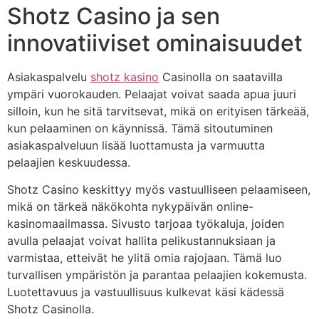
Shotz Casino ja sen
innovatiiviset ominaisuudet
Asiakaspalvelu
shotz kasino
Casinolla on saatavilla
ympäri vuorokauden. Pelaajat voivat saada apua juuri
silloin, kun he sitä tarvitsevat, mikä on erityisen tärkeää,
kun pelaaminen on käynnissä. Tämä sitoutuminen
asiakaspalveluun lisää luottamusta ja varmuutta
pelaajien keskuudessa.
Shotz Casino keskittyy myös vastuulliseen pelaamiseen,
mikä on tärkeä näkökohta nykypäivän online-
kasinomaailmassa. Sivusto tarjoaa työkaluja, joiden
avulla pelaajat voivat hallita pelikustannuksiaan ja
varmistaa, etteivät he ylitä omia rajojaan. Tämä luo
turvallisen ympäristön ja parantaa pelaajien kokemusta.
Luotettavuus ja vastuullisuus kulkevat käsi kädessä
Shotz Casinolla.