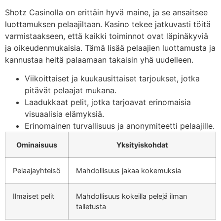
Shotz Casinolla on erittäin hyvä maine, ja se ansaitsee
luottamuksen pelaajiltaan. Kasino tekee jatkuvasti töitä
varmistaakseen, että kaikki toiminnot ovat läpinäkyviä
ja oikeudenmukaisia. Tämä lisää pelaajien luottamusta ja
kannustaa heitä palaamaan takaisin yhä uudelleen.
Viikoittaiset ja kuukausittaiset tarjoukset, jotka
pitävät pelaajat mukana.
Laadukkaat pelit, jotka tarjoavat erinomaisia
visuaalisia elämyksiä.
Erinomainen turvallisuus ja anonymiteetti pelaajille.
Ominaisuus
Yksityiskohdat
Pelaajayhteisö
Mahdollisuus jakaa kokemuksia
Ilmaiset pelit
Mahdollisuus kokeilla pelejä ilman
talletusta