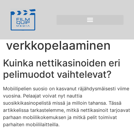
Paras nettikasino
Suomessa 2026:
Palkinnot ja
verkkopelaaminen
Kuinka nettikasinoiden eri
pelimuodot vaihtelevat?
Mobiilipelien suosio on kasvanut räjähdysmäisesti viime
vuosina. Pelaajat voivat nyt nauttia
suosikkikasinopelistä missä ja milloin tahansa. Tässä
artikkelissa tarkastelemme, mitkä nettikasinoit tarjoavat
parhaan mobiilikokemuksen ja mitkä pelit toimivat
parhaiten mobiililaitteilla.