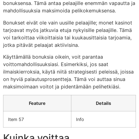
bonuksensa. Tämä antaa pelaajille enemmän vapautta ja
mahdollisuuksia maksimoida pelikokemuksensa.
Bonukset eivät ole vain uusille pelaajille; monet kasinot
tarjoavat myös jatkuvia etuja nykyisille pelaajille. Tämä
voi tarkoittaa viikoittaisia tai kuukausittaisia tarjoamia,
jotka pitävät pelaajat aktiivisina.
Käyttämällä bonuksia oikein, voit parantaa
voittomahdollisuuksiasi. Esimerkiksi, jos saat
ilmaiskierroksia, käytä niitä strategisesti peleissä, joissa
on hyviä palautusprosentteja. Tämä voi auttaa sinua
maksimoimaan voitot ja pidentämään pelihetkiäsi.
Feature
Details
Item 57
Info
Kuinka voittaa