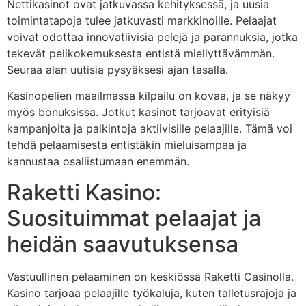
Nettikasinot ovat jatkuvassa kehityksessä, ja uusia
toimintatapoja tulee jatkuvasti markkinoille. Pelaajat
voivat odottaa innovatiivisia pelejä ja parannuksia, jotka
tekevät pelikokemuksesta entistä miellyttävämmän.
Seuraa alan uutisia pysyäksesi ajan tasalla.
Kasinopelien maailmassa kilpailu on kovaa, ja se näkyy
myös bonuksissa. Jotkut kasinot tarjoavat erityisiä
kampanjoita ja palkintoja aktiivisille pelaajille. Tämä voi
tehdä pelaamisesta entistäkin mieluisampaa ja
kannustaa osallistumaan enemmän.
Raketti Kasino:
Suosituimmat pelaajat ja
heidän saavutuksensa
Vastuullinen pelaaminen on keskiössä Raketti Casinolla.
Kasino tarjoaa pelaajille työkaluja, kuten talletusrajoja ja