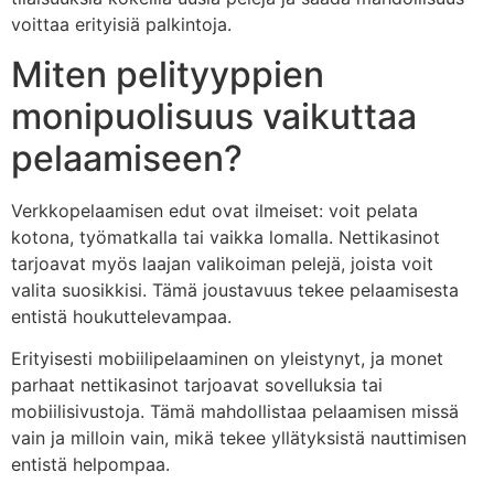
voittaa erityisiä palkintoja.
Miten pelityyppien
monipuolisuus vaikuttaa
pelaamiseen?
Verkkopelaamisen edut ovat ilmeiset: voit pelata
kotona, työmatkalla tai vaikka lomalla. Nettikasinot
tarjoavat myös laajan valikoiman pelejä, joista voit
valita suosikkisi. Tämä joustavuus tekee pelaamisesta
entistä houkuttelevampaa.
Erityisesti mobiilipelaaminen on yleistynyt, ja monet
parhaat nettikasinot tarjoavat sovelluksia tai
mobiilisivustoja. Tämä mahdollistaa pelaamisen missä
vain ja milloin vain, mikä tekee yllätyksistä nauttimisen
entistä helpompaa.