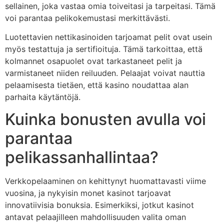
sellainen, joka vastaa omia toiveitasi ja tarpeitasi. Tämä
voi parantaa pelikokemustasi merkittävästi.
Luotettavien nettikasinoiden tarjoamat pelit ovat usein
myös testattuja ja sertifioituja. Tämä tarkoittaa, että
kolmannet osapuolet ovat tarkastaneet pelit ja
varmistaneet niiden reiluuden. Pelaajat voivat nauttia
pelaamisesta tietäen, että kasino noudattaa alan
parhaita käytäntöjä.
Kuinka bonusten avulla voi
parantaa
pelikassanhallintaa?
Verkkopelaaminen on kehittynyt huomattavasti viime
vuosina, ja nykyisin monet kasinot tarjoavat
innovatiivisia bonuksia. Esimerkiksi, jotkut kasinot
antavat pelaajilleen mahdollisuuden valita oman