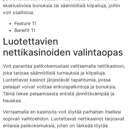
eksklusiivisia bonuksia tai säännöllisiä kilpailuja, joihin
voit osallistua.
Feature 11
Benefit 11
Luotettavien
nettikasinoiden valintaopas
Voit parantaa pelikokemustasi valitsemalla nettikasinon,
joka tarjoaa säännöllisiä turnauksia ja kilpailuja.
Luotettavat kasinot järjestävät tapahtumia, joissa
pelaajat voivat voittaa erikoispalkintoja ja bonuksia.
Tämä tekee pelaamisesta entistä jännittävämpää ja
hauskaa.
Vertaamalla eri kasinoita voit löytää parhaiten itsellesi
sopivan vaihtoehdon. Luotettavat nettikasinot tarjoavat
erilaisia pelikokemuksia, joten on tärkeää löytää