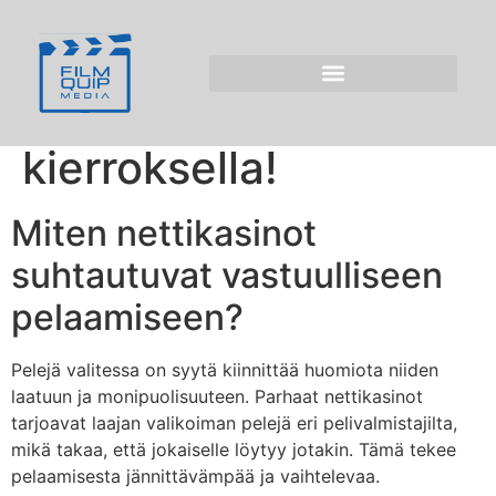
Paras nettikasino
2026: Bonukset ja
voitot joka
kierroksella!
Miten nettikasinot
suhtautuvat vastuulliseen
pelaamiseen?
Pelejä valitessa on syytä kiinnittää huomiota niiden
laatuun ja monipuolisuuteen. Parhaat nettikasinot
tarjoavat laajan valikoiman pelejä eri pelivalmistajilta,
mikä takaa, että jokaiselle löytyy jotakin. Tämä tekee
pelaamisesta jännittävämpää ja vaihtelevaa.