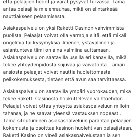
että pelaajien tiedot ja varat pysyvät turvassa. Tämä
antaa pelaajille mielenrauhaa, mikä on elintärkeää
nauttiakseen pelaamisesta.
Asiakaspalvelu on yksi Raketti Casinon vahvimmista
puolista. Pelaajat voivat olla varmoja siitä, että mikäli
ongelmia tai kysymyksiä ilmenee, ystävällinen ja
asiantunteva tiimi on aina valmiina auttamaan.
Asiakaspalvelu on saatavilla useilla eri kanavilla, mikä
tekee yhteydenpidosta sujuvaa ja vaivatonta. Tämän
ansiosta pelaajat voivat nauttia huolettomasta
pelikokemuksesta, tietäen että avun saa tarvittaessa.
Asiakaspalvelu on saatavilla ympäri vuorokauden, mikä
tekee Raketti Casinosta houkuttelevan vaihtoehdon.
Pelaajat voivat ottaa yhteyttä asiakaspalveluun milloin
tahansa, ja he saavat yleensä vastauksen nopeasti.
Tämä sitoutuminen asiakaspalveluun parantaa pelaajien
kokemusta ja osoittaa kasinon huolehtivan pelaajistaan.
Raketti Kasino on ylpeä asiakaspalvelustaan ja sen