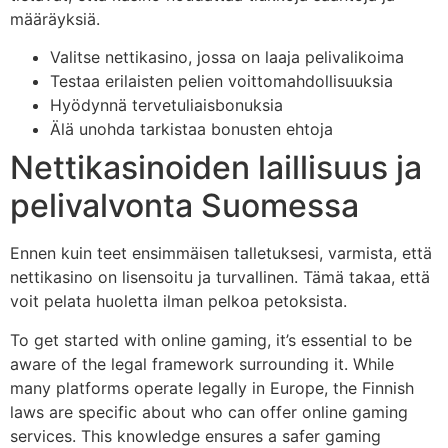
määräyksiä.
Valitse nettikasino, jossa on laaja pelivalikoima
Testaa erilaisten pelien voittomahdollisuuksia
Hyödynnä tervetuliaisbonuksia
Älä unohda tarkistaa bonusten ehtoja
Nettikasinoiden laillisuus ja
pelivalvonta Suomessa
Ennen kuin teet ensimmäisen talletuksesi, varmista, että
nettikasino on lisensoitu ja turvallinen. Tämä takaa, että
voit pelata huoletta ilman pelkoa petoksista.
To get started with online gaming, it’s essential to be
aware of the legal framework surrounding it. While
many platforms operate legally in Europe, the Finnish
laws are specific about who can offer online gaming
services. This knowledge ensures a safer gaming