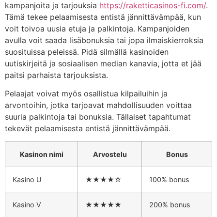
kampanjoita ja tarjouksia
https://raketticasinos-fi.com/
.
Tämä tekee pelaamisesta entistä jännittävämpää, kun
voit toivoa uusia etuja ja palkintoja. Kampanjoiden
avulla voit saada lisäbonuksia tai jopa ilmaiskierroksia
suosituissa peleissä. Pidä silmällä kasinoiden
uutiskirjeitä ja sosiaalisen median kanavia, jotta et jää
paitsi parhaista tarjouksista.
Pelaajat voivat myös osallistua kilpailuihin ja
arvontoihin, jotka tarjoavat mahdollisuuden voittaa
suuria palkintoja tai bonuksia. Tällaiset tapahtumat
tekevät pelaamisesta entistä jännittävämpää.
Kasinon nimi
Arvostelu
Bonus
Kasino U
★★★★☆
100% bonus
Kasino V
★★★★★
200% bonus