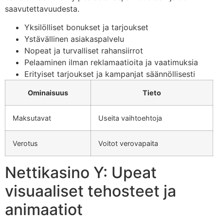
saavutettavuudesta.
Yksilölliset bonukset ja tarjoukset
Ystävällinen asiakaspalvelu
Nopeat ja turvalliset rahansiirrot
Pelaaminen ilman reklamaatioita ja vaatimuksia
Erityiset tarjoukset ja kampanjat säännöllisesti
Ominaisuus
Tieto
Maksutavat
Useita vaihtoehtoja
Verotus
Voitot verovapaita
Nettikasino Y: Upeat
visuaaliset tehosteet ja
animaatiot