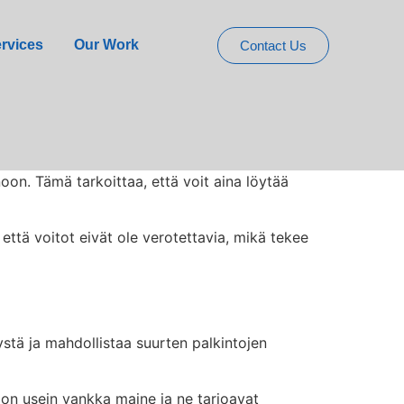
lisensseistä
rvices
Our Work
Contact Us
tarkistaa maksutavat, bonukset ja
noon. Tämä tarkoittaa, että voit aina löytää
 että voitot eivät ole verotettavia, mikä tekee
tystä ja mahdollistaa suurten palkintojen
a on usein vankka maine ja ne tarjoavat