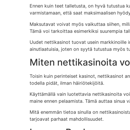
Ennen kuin teet talletusta, on hyvä tutustua 
varmistamaan, että saat maksimaalisen hyödyn 
Maksutavat voivat myös vaikuttaa siihen, milla
Tämä voi tarkoittaa esimerkiksi suurempia ta
Uudet nettikasinot tuovat usein markkinoille in
ainutlaatuisia, joten on syytä tutustua myös tu
Miten nettikasinoita voi
Toisin kuin perinteiset kasinot, nettikasinot 
todella pidät, ilman häiriötekijöitä.
Käyttämällä vain luotettavia nettikasinoita voi
maine ennen pelaamista. Tämä auttaa sinua v
Mitä enemmän tietoa sinulla on nettikasinoist
tarjoavat parhaat mahdollisuudet.