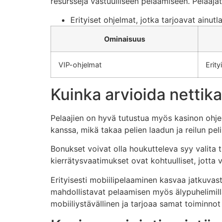
resursseja vastuulliseen pelaamiseen. Pelaajat
Erityiset ohjelmat, jotka tarjoavat ainutl
Ominaisuus
VIP-ohjelmat
Erity
Kuinka arvioida nettik
Pelaajien on hyvä tutustua myös kasinon ohjelm
kanssa, mikä takaa pelien laadun ja reilun pe
Bonukset voivat olla houkutteleva syy valita ti
kierrätysvaatimukset ovat kohtuulliset, jotta vo
Erityisesti mobiilipelaaminen kasvaa jatkuvas
mahdollistavat pelaamisen myös älypuhelimilla 
mobiiliystävällinen ja tarjoaa samat toiminnot