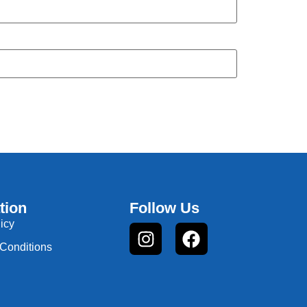
tion
Follow Us
icy
Conditions