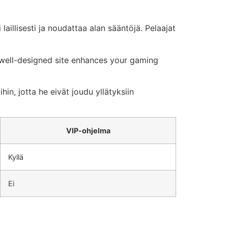
 laillisesti ja noudattaa alan sääntöjä. Pelaajat
A well-designed site enhances your gaming
hin, jotta he eivät joudu yllätyksiin
VIP-ohjelma
Kyllä
Ei