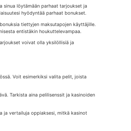
aa sinua löytämään parhaat tarjoukset ja
tilaisuutesi hyödyntää parhaat bonukset.
 bonuksia tiettyjen maksutapojen käyttäjille.
misesta entistäkin houkuttelevampaa.
joukset voivat olla yksilöllisiä ja
sä. Voit esimerkiksi valita pelit, joista
vä. Tarkista aina pelilisenssit ja kasinoiden
 ja vertailuja oppiaksesi, mitkä kasinot