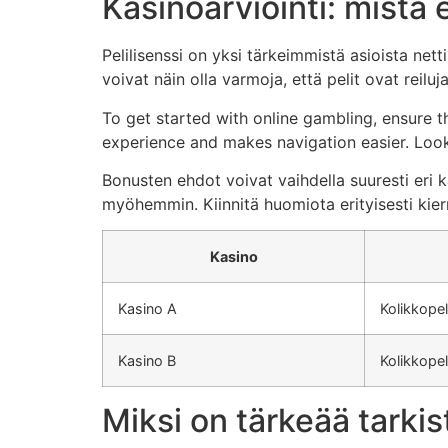
Kasinoarviointi: mistä e
Pelilisenssi on yksi tärkeimmistä asioista netti
voivat näin olla varmoja, että pelit ovat reiluj
To get started with online gambling, ensure t
experience and makes navigation easier. Look f
Bonusten ehdot voivat vaihdella suuresti eri kas
myöhemmin. Kiinnitä huomiota erityisesti kier
Kasino
Kasino A
Kolikkopel
Kasino B
Kolikkopel
Miksi on tärkeää tarki