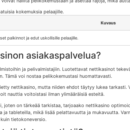
 voivat hallita pelikokemustaan ja asettaa rajoja, mikä autta
aatuisia kokemuksia pelaajille.
Kuvaus
iset palkinnot ja edut uskollisille pelaajille.
asinon asiakaspalvelua?
istoihin ja pelivalmistajiin. Luotettavat nettikasinot tekev
lin. Tämä voi nostaa pelikokemustasi huomattavasti.
etty nettikasino, mutta niiden ehdot täytyy lukea tarkasti. V
it nauttia voitoistasi ilman ylimääräisiä esteitä.
ti, joten on tärkeää tarkistaa, tarjoaako nettikasino optim
ja tableteilla, mikä lisää pelattavuutta ja mukavuutta. Var
 kuin tietokoneversio.