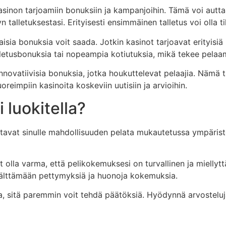
kasinon tarjoamiin bonuksiin ja kampanjoihin. Tämä voi autt
talletuksestasi. Erityisesti ensimmäinen talletus voi olla 
isia bonuksia voit saada. Jotkin kasinot tarjoavat erityisiä
lletusbonuksia tai nopeampia kotiutuksia, mikä tekee pelaa
novatiivisia bonuksia, jotka houkuttelevat pelaajia. Nämä tar
oreimpiin kasinoita koskeviin uutisiin ja arvioihin.
 luokitella?
antavat sinulle mahdollisuuden pelata mukautetussa ympäristös
t olla varma, että pelikokemuksesi on turvallinen ja miellyttä
älttämään pettymyksiä ja huonoja kokemuksia.
a, sitä paremmin voit tehdä päätöksiä. Hyödynnä arvosteluja