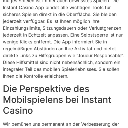
Kluges Spielen ist immer auch bewusstes Spielen. Die
Instant Casino App bindet alle wichtigen Tools für
sicheres Spielen direkt in die Oberfläche. Sie bleiben
jederzeit verfügbar. Es ist Ihnen möglich Ihre
Einzahlungslimits, Sitzungsdauern oder Verlustgrenzen
jederzeit in Echtzeit anpassen. Eine Selbstsperre ist nur
wenige Klicks entfernt. Die App informiert Sie in
regelmäßigen Abständen an Ihre Aktivität und bietet
direkte Links zu Hilfsgruppen wie “Joueur Responsable”.
Diese Hilfsmittel sind nicht nebensächlich, sondern ein
integraler Teil des mobilen Spielerlebnisses. Sie sollen
Ihnen die Kontrolle erleichtern.
Die Perspektive des
Mobilspielens bei Instant
Casino
Wir bemühen uns permanent an der Verbesserung der