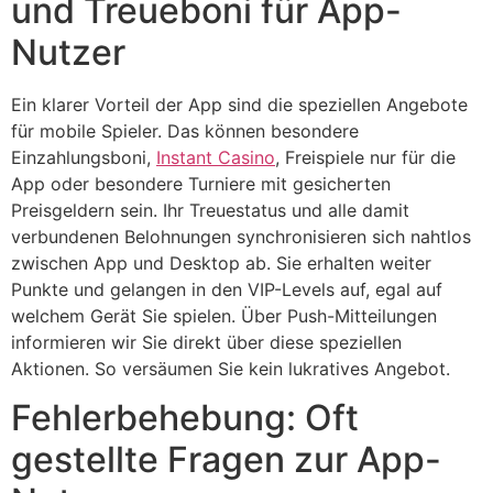
und Treueboni für App-
Nutzer
Ein klarer Vorteil der App sind die speziellen Angebote
für mobile Spieler. Das können besondere
Einzahlungsboni,
Instant Casino
, Freispiele nur für die
App oder besondere Turniere mit gesicherten
Preisgeldern sein. Ihr Treuestatus und alle damit
verbundenen Belohnungen synchronisieren sich nahtlos
zwischen App und Desktop ab. Sie erhalten weiter
Punkte und gelangen in den VIP-Levels auf, egal auf
welchem Gerät Sie spielen. Über Push-Mitteilungen
informieren wir Sie direkt über diese speziellen
Aktionen. So versäumen Sie kein lukratives Angebot.
Fehlerbehebung: Oft
gestellte Fragen zur App-