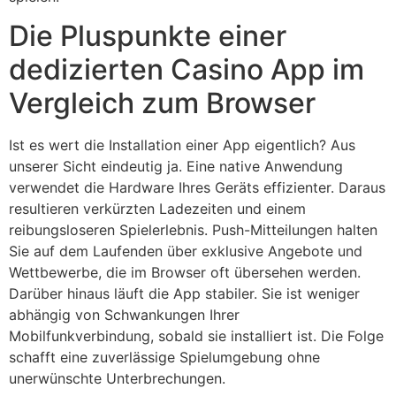
Die Pluspunkte einer
dedizierten Casino App im
Vergleich zum Browser
Ist es wert die Installation einer App eigentlich? Aus
unserer Sicht eindeutig ja. Eine native Anwendung
verwendet die Hardware Ihres Geräts effizienter. Daraus
resultieren verkürzten Ladezeiten und einem
reibungsloseren Spielerlebnis. Push-Mitteilungen halten
Sie auf dem Laufenden über exklusive Angebote und
Wettbewerbe, die im Browser oft übersehen werden.
Darüber hinaus läuft die App stabiler. Sie ist weniger
abhängig von Schwankungen Ihrer
Mobilfunkverbindung, sobald sie installiert ist. Die Folge
schafft eine zuverlässige Spielumgebung ohne
unerwünschte Unterbrechungen.