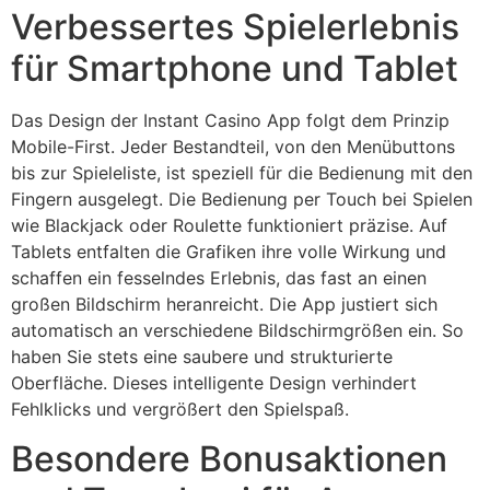
Verbessertes Spielerlebnis
für Smartphone und Tablet
Das Design der Instant Casino App folgt dem Prinzip
Mobile-First. Jeder Bestandteil, von den Menübuttons
bis zur Spieleliste, ist speziell für die Bedienung mit den
Fingern ausgelegt. Die Bedienung per Touch bei Spielen
wie Blackjack oder Roulette funktioniert präzise. Auf
Tablets entfalten die Grafiken ihre volle Wirkung und
schaffen ein fesselndes Erlebnis, das fast an einen
großen Bildschirm heranreicht. Die App justiert sich
automatisch an verschiedene Bildschirmgrößen ein. So
haben Sie stets eine saubere und strukturierte
Oberfläche. Dieses intelligente Design verhindert
Fehlklicks und vergrößert den Spielspaß.
Besondere Bonusaktionen