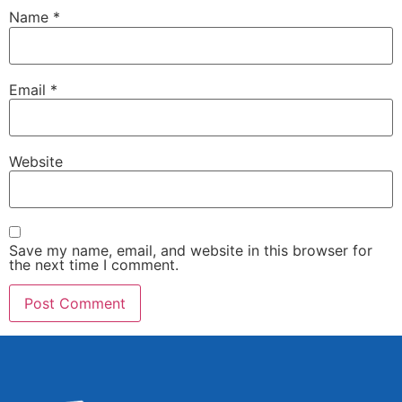
Name
*
Email
*
Website
Save my name, email, and website in this browser for
the next time I comment.