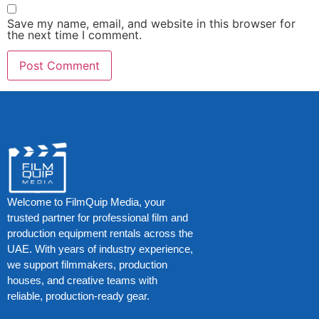
Save my name, email, and website in this browser for
the next time I comment.
Welcome to FilmQuip Media, your
trusted partner for professional film and
production equipment rentals across the
UAE. With years of industry experience,
we support filmmakers, production
houses, and creative teams with
reliable, production-ready gear.