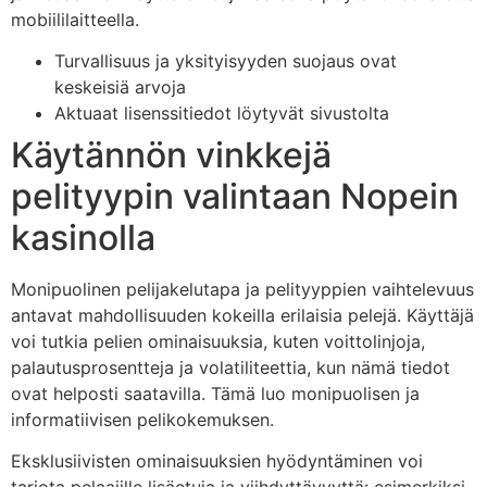
mobiililaitteella.
Turvallisuus ja yksityisyyden suojaus ovat
keskeisiä arvoja
Aktuaat lisenssitiedot löytyvät sivustolta
Käytännön vinkkejä
pelityypin valintaan Nopein
kasinolla
Monipuolinen pelijakelutapa ja pelityyppien vaihtelevuus
antavat mahdollisuuden kokeilla erilaisia pelejä. Käyttäjä
voi tutkia pelien ominaisuuksia, kuten voittolinjoja,
palautusprosentteja ja volatiliteettia, kun nämä tiedot
ovat helposti saatavilla. Tämä luo monipuolisen ja
informatiivisen pelikokemuksen.
Eksklusiivisten ominaisuuksien hyödyntäminen voi