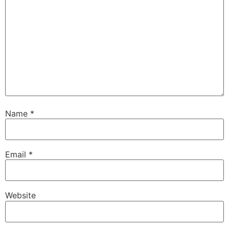
Name
*
Email
*
Website