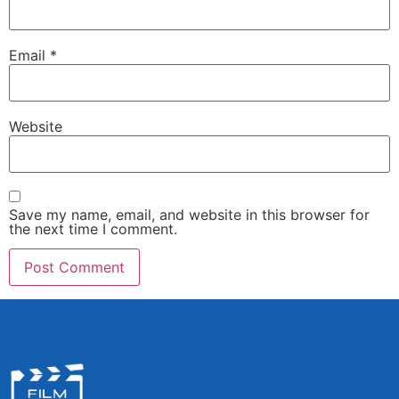
Email
*
Website
Save my name, email, and website in this browser for
the next time I comment.