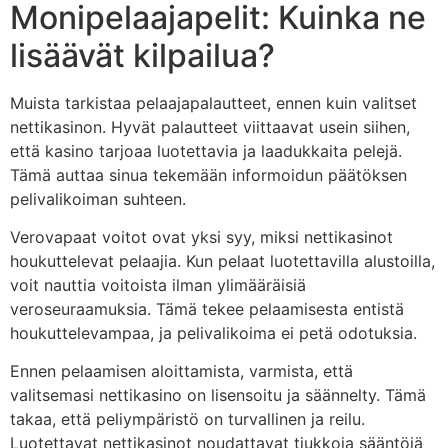
Monipelaajapelit: Kuinka ne
lisäävät kilpailua?
Muista tarkistaa pelaajapalautteet, ennen kuin valitset
nettikasinon. Hyvät palautteet viittaavat usein siihen,
että kasino tarjoaa luotettavia ja laadukkaita pelejä.
Tämä auttaa sinua tekemään informoidun päätöksen
pelivalikoiman suhteen.
Verovapaat voitot ovat yksi syy, miksi nettikasinot
houkuttelevat pelaajia. Kun pelaat luotettavilla alustoilla,
voit nauttia voitoista ilman ylimääräisiä
veroseuraamuksia. Tämä tekee pelaamisesta entistä
houkuttelevampaa, ja pelivalikoima ei petä odotuksia.
Ennen pelaamisen aloittamista, varmista, että
valitsemasi nettikasino on lisensoitu ja säännelty. Tämä
takaa, että peliympäristö on turvallinen ja reilu.
Luotettavat nettikasinot noudattavat tiukkoja sääntöjä