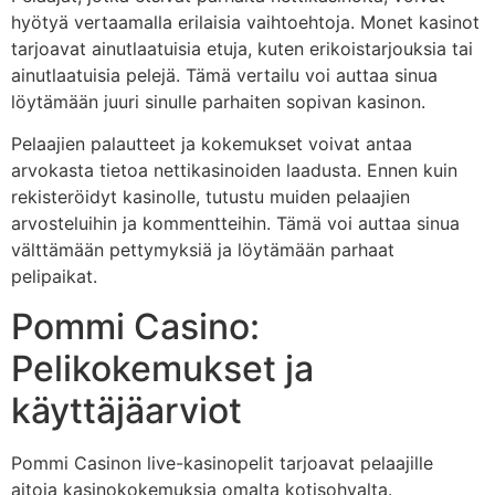
hyötyä vertaamalla erilaisia vaihtoehtoja. Monet kasinot
tarjoavat ainutlaatuisia etuja, kuten erikoistarjouksia tai
ainutlaatuisia pelejä. Tämä vertailu voi auttaa sinua
löytämään juuri sinulle parhaiten sopivan kasinon.
Pelaajien palautteet ja kokemukset voivat antaa
arvokasta tietoa nettikasinoiden laadusta. Ennen kuin
rekisteröidyt kasinolle, tutustu muiden pelaajien
arvosteluihin ja kommentteihin. Tämä voi auttaa sinua
välttämään pettymyksiä ja löytämään parhaat
pelipaikat.
Pommi Casino:
Pelikokemukset ja
käyttäjäarviot
Pommi Casinon live-kasinopelit tarjoavat pelaajille
aitoja kasinokokemuksia omalta kotisohvalta.