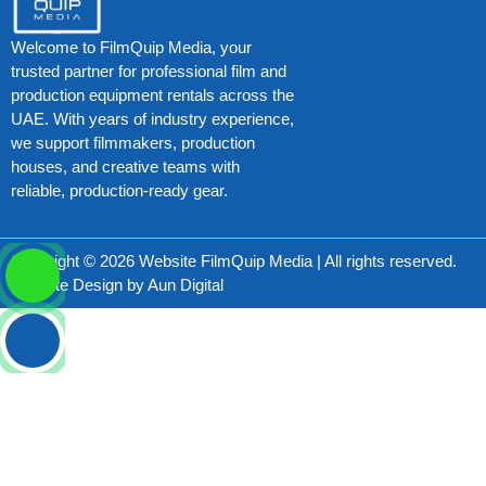
Welcome to FilmQuip Media, your
trusted partner for professional film and
production equipment rentals across the
UAE. With years of industry experience,
we support filmmakers, production
houses, and creative teams with
reliable, production-ready gear.
Copyright © 2026 Website FilmQuip Media | All rights reserved.
Website Design by
Aun Digital