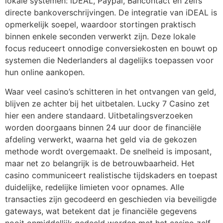
lokale systemen: iDEAL, Paypal, Bancontact en zelfs
directe bankoverschrijvingen. De integratie van iDEAL is
opmerkelijk soepel, waardoor stortingen praktisch
binnen enkele seconden verwerkt zijn. Deze lokale
focus reduceert onnodige conversiekosten en bouwt op
systemen die Nederlanders al dagelijks toepassen voor
hun online aankopen.
Waar veel casino’s schitteren in het ontvangen van geld,
blijven ze achter bij het uitbetalen. Lucky 7 Casino zet
hier een andere standaard. Uitbetalingsverzoeken
worden doorgaans binnen 24 uur door de financiële
afdeling verwerkt, waarna het geld via de gekozen
methode wordt overgemaakt. De snelheid is imposant,
maar net zo belangrijk is de betrouwbaarheid. Het
casino communiceert realistische tijdskaders en toepast
duidelijke, redelijke limieten voor opnames. Alle
transacties zijn gecodeerd en geschieden via beveiligde
gateways, wat betekent dat je financiële gegevens
nooit onmiddellijk gedeeld worden met het casino zelf.