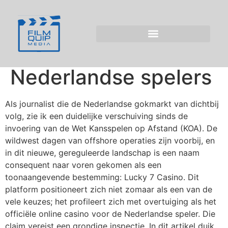
Lucky 7 Casino is het
officiële online
casino voor
Nederlandse spelers
Als journalist die de Nederlandse gokmarkt van dichtbij
volg, zie ik een duidelijke verschuiving sinds de
invoering van de Wet Kansspelen op Afstand (KOA). De
wildwest dagen van offshore operaties zijn voorbij, en
in dit nieuwe, gereguleerde landschap is een naam
consequent naar voren gekomen als een
toonaangevende bestemming: Lucky 7 Casino. Dit
platform positioneert zich niet zomaar als een van de
vele keuzes; het profileert zich met overtuiging als het
officiële online casino voor de Nederlandse speler. Die
claim vereist een grondige inspectie. In dit artikel duik