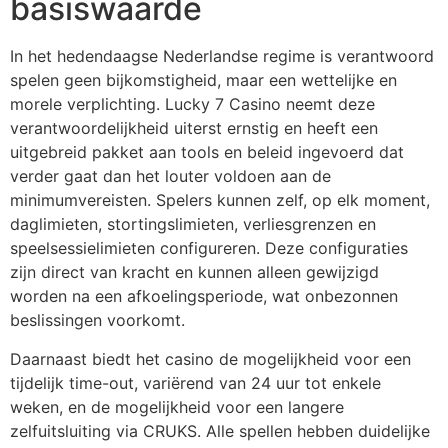
basiswaarde
In het hedendaagse Nederlandse regime is verantwoord
spelen geen bijkomstigheid, maar een wettelijke en
morele verplichting. Lucky 7 Casino neemt deze
verantwoordelijkheid uiterst ernstig en heeft een
uitgebreid pakket aan tools en beleid ingevoerd dat
verder gaat dan het louter voldoen aan de
minimumvereisten. Spelers kunnen zelf, op elk moment,
daglimieten, stortingslimieten, verliesgrenzen en
speelsessielimieten configureren. Deze configuraties
zijn direct van kracht en kunnen alleen gewijzigd
worden na een afkoelingsperiode, wat onbezonnen
beslissingen voorkomt.
Daarnaast biedt het casino de mogelijkheid voor een
tijdelijk time-out, variërend van 24 uur tot enkele
weken, en de mogelijkheid voor een langere
zelfuitsluiting via CRUKS. Alle spellen hebben duidelijke