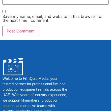
Save my name, email, and website in this browser for
the next time I comment.
Welcome to FilmQuip Media, your
trusted partner for professional film and
production equipment rentals across the
UAE. With years of industry experience,
we support filmmakers, production
houses, and creative teams with