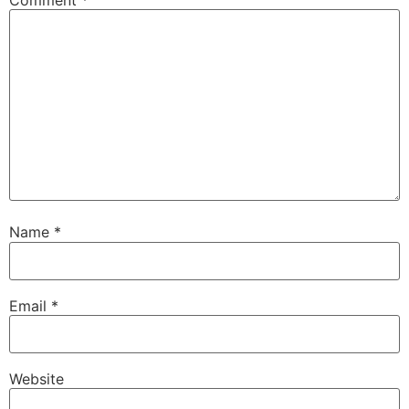
Name
*
Email
*
Website