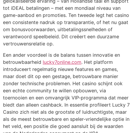
gelokaliseerde ervaring – van Hollandse taal en support
tot iDEAL betalingen – met een mondiaal niveau van
game-aanbod en promoties. Ten tweede legt het casino
een consistente nadruk op transparantie, of het nu gaat
om bonusvoorwaarden, uitbetalingssnelheden of
verantwoord speelbeleid. Dit creëert een duurzame
vertrouwensrelatie op.
Een ander voordeel is de balans tussen innovatie en
betrouwbaarheid
lucky7online.com
. Het platform
introduceert regelmatig nieuwe features en games,
maar doet dit op een gestage, betrouwbare manier
zonder technische problemen. Het casino schijnt ook
een echte community te willen opbouwen, via
toernooien en een omvangrijk VIP-programma dat meer
biedt dan alleen cashback. In essentie profileert Lucky 7
Casino zich niet als de grootste of luidruchtigste, maar
als de meest betrouwbare en speler-vriendelijke optie in
het veld, een positie die goed aansluit bij de waarden