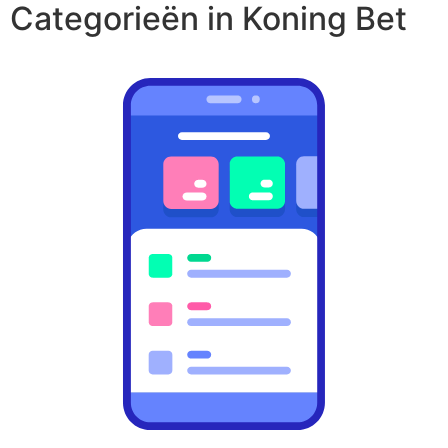
Categorieën in Koning Bet