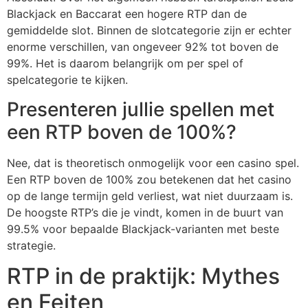
Blackjack en Baccarat een hogere RTP dan de
gemiddelde slot. Binnen de slotcategorie zijn er echter
enorme verschillen, van ongeveer 92% tot boven de
99%. Het is daarom belangrijk om per spel of
spelcategorie te kijken.
Presenteren jullie spellen met
een RTP boven de 100%?
Nee, dat is theoretisch onmogelijk voor een casino spel.
Een RTP boven de 100% zou betekenen dat het casino
op de lange termijn geld verliest, wat niet duurzaam is.
De hoogste RTP’s die je vindt, komen in de buurt van
99.5% voor bepaalde Blackjack-varianten met beste
strategie.
RTP in de praktijk: Mythes
en Feiten