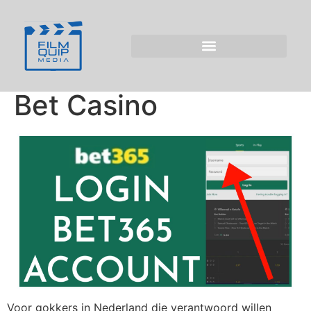
Doe mee met de
Beste RTP Games in
Nederland bij Koning
Bet Casino
Voor gokkers in Nederland die verantwoord willen