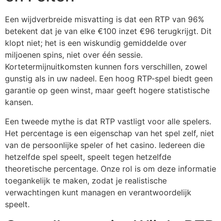
Een wijdverbreide misvatting is dat een RTP van 96%
betekent dat je van elke €100 inzet €96 terugkrijgt. Dit
klopt niet; het is een wiskundig gemiddelde over
miljoenen spins, niet over één sessie.
Kortetermijnuitkomsten kunnen fors verschillen, zowel
gunstig als in uw nadeel. Een hoog RTP-spel biedt geen
garantie op geen winst, maar geeft hogere statistische
kansen.
Een tweede mythe is dat RTP vastligt voor alle spelers.
Het percentage is een eigenschap van het spel zelf, niet
van de persoonlijke speler of het casino. Iedereen die
hetzelfde spel speelt, speelt tegen hetzelfde
theoretische percentage. Onze rol is om deze informatie
toegankelijk te maken, zodat je realistische
verwachtingen kunt managen en verantwoordelijk
speelt.