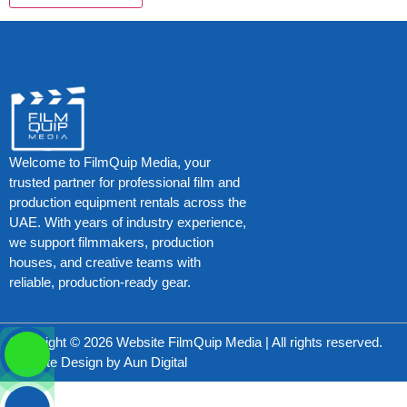
Welcome to FilmQuip Media, your
trusted partner for professional film and
production equipment rentals across the
UAE. With years of industry experience,
we support filmmakers, production
houses, and creative teams with
reliable, production-ready gear.
Copyright © 2026 Website FilmQuip Media | All rights reserved.
Website Design by
Aun Digital