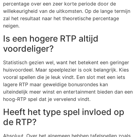
percentage over een zeer korte periode door de
willekeurigheid van de uitkomsten. Op de lange termijn
zal het resultaat naar het theoretische percentage
neigen.
Is een hogere RTP altijd
voordeliger?
Statistisch gezien wel, want het betekent een geringer
huisvoordeel. Maar speelplezier is ook belangrijk. Kies
vooral spellen die je leuk vindt. Een slot met een iets
lagere RTP maar geweldige bonusrondes kan
uiteindelijk meer winst en entertainment bieden dan een
hoog-RTP spel dat je vervelend vindt.
Heeft het type spel invloed op
de RTP?
Absoluut. Over het algemeen hebben tafelspellen zoals