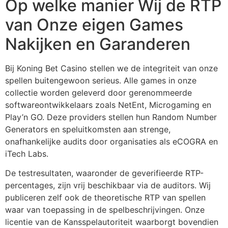
Op welke manier Wij de RTP
van Onze eigen Games
Nakijken en Garanderen
Bij Koning Bet Casino stellen we de integriteit van onze
spellen buitengewoon serieus. Alle games in onze
collectie worden geleverd door gerenommeerde
softwareontwikkelaars zoals NetEnt, Microgaming en
Play’n GO. Deze providers stellen hun Random Number
Generators en speluitkomsten aan strenge,
onafhankelijke audits door organisaties als eCOGRA en
iTech Labs.
De testresultaten, waaronder de geverifieerde RTP-
percentages, zijn vrij beschikbaar via de auditors. Wij
publiceren zelf ook de theoretische RTP van spellen
waar van toepassing in de spelbeschrijvingen. Onze
licentie van de Kansspelautoriteit waarborgt bovendien