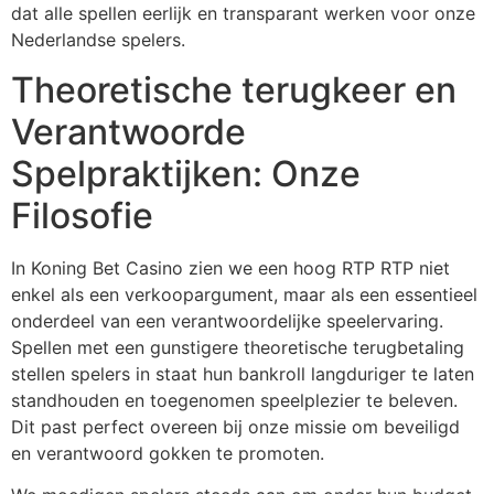
dat alle spellen eerlijk en transparant werken voor onze
Nederlandse spelers.
Theoretische terugkeer en
Verantwoorde
Spelpraktijken: Onze
Filosofie
In Koning Bet Casino zien we een hoog RTP RTP niet
enkel als een verkoopargument, maar als een essentieel
onderdeel van een verantwoordelijke speelervaring.
Spellen met een gunstigere theoretische terugbetaling
stellen spelers in staat hun bankroll langduriger te laten
standhouden en toegenomen speelplezier te beleven.
Dit past perfect overeen bij onze missie om beveiligd
en verantwoord gokken te promoten.