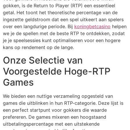
gokken, is de Return to Player (RTP) een essentieel
getal. Het toont het theoretische percentage van de
ingezette geldstroom dat een spel uitkeert aan spelers
over een langdurige periode. Bij
koningbetcasino
helpen
we je de spellen met de beste RTP te ontdekken, zodat
je je speelsessies kunt optimaliseren voor een hogere
kans op rendement op de lange.
Onze Selectie van
Voorgestelde Hoge-RTP
Games
We bieden een nuttige verzameling opgesteld van
games die uitblinken in hun RTP-categorie. Deze lijst is
een perfect startpunt voor gokkers die waarde
prefereren. De games mixeren een hoogstaand
uitbetalingspercentage met een uitstekende