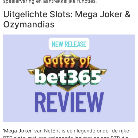
speelervaring en aantrekkelijke functies.
Uitgelichte Slots: Mega Joker &
Ozymandias
‘Mega Joker’ van NetEnt is een legende onder de rijke-
RTP slots, met een oplopende jackpot en een RTP die