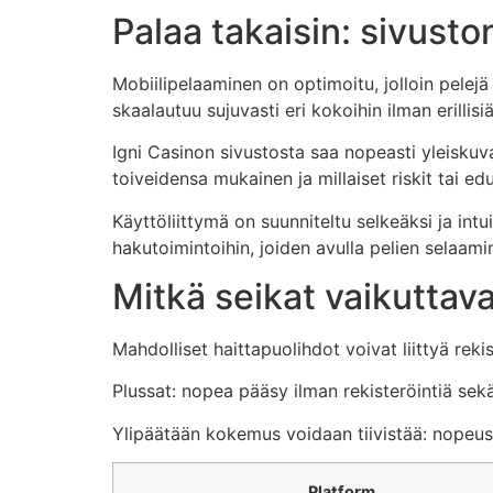
Palaa takaisin: sivusto
Mobiilipelaaminen on optimoitu, jolloin pelejä 
skaalautuu sujuvasti eri kokoihin ilman erillis
Igni Casinon sivustosta saa nopeasti yleiskuv
toiveidensa mukainen ja millaiset riskit tai edut
Käyttöliittymä on suunniteltu selkeäksi ja intu
hakutoimintoihin, joiden avulla pelien selaam
Mitkä seikat vaikutta
Mahdolliset haittapuolihdot voivat liittyä rek
Plussat: nopea pääsy ilman rekisteröintiä sekä
Ylipäätään kokemus voidaan tiivistää: nopeus
Platform