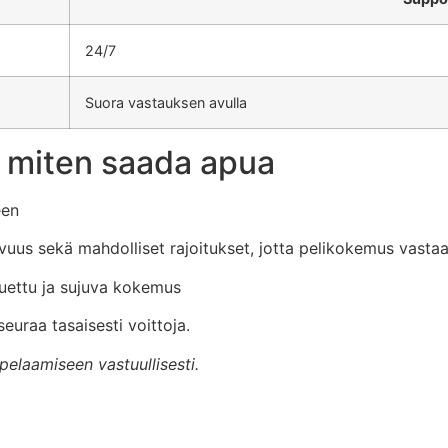
24/7
Suora vastauksen avulla
ja miten saada apua
een
vuus sekä mahdolliset rajoitukset, jotta pelikokemus vastaa
 tuettu ja sujuva kokemus
euraa tasaisesti voittoja.
pelaamiseen vastuullisesti.