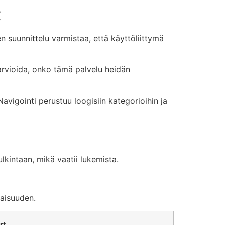
t
en suunnittelu varmistaa, että käyttöliittymä
arvioida, onko tämä palvelu heidän
 Navigointi perustuu loogisiin kategorioihin ja
lkintaan, mikä vaatii lukemista.
naisuuden.
rt