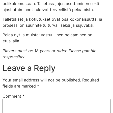
pelikokemustaan. Talletusrajojen asettaminen sekä
ajastintoiminnot tukevat terveellistä pelaamista.
Talletukset ja kotiutukset ovat osa kokonaisuutta, ja
prosessi on suunniteltu turvalliseksi ja sujuvaksi.
Pelaa nyt ja muista: vastuullinen pelaaminen on
etusijalla.
Players must be 18 years or older. Please gamble
responsibly.
Leave a Reply
Your email address will not be published.
Required
fields are marked
*
Comment
*