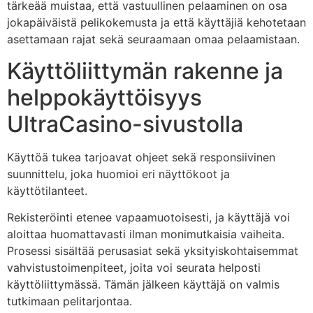
tärkeää muistaa, että vastuullinen pelaaminen on osa
jokapäiväistä pelikokemusta ja että käyttäjiä kehotetaan
asettamaan rajat sekä seuraamaan omaa pelaamistaan.
Käyttöliittymän rakenne ja
helppokäyttöisyys
UltraCasino-sivustolla
Käyttöä tukea tarjoavat ohjeet sekä responsiivinen
suunnittelu, joka huomioi eri näyttökoot ja
käyttötilanteet.
Rekisteröinti etenee vapaamuotoisesti, ja käyttäjä voi
aloittaa huomattavasti ilman monimutkaisia vaiheita.
Prosessi sisältää perusasiat sekä yksityiskohtaisemmat
vahvistustoimenpiteet, joita voi seurata helposti
käyttöliittymässä. Tämän jälkeen käyttäjä on valmis
tutkimaan pelitarjontaa.