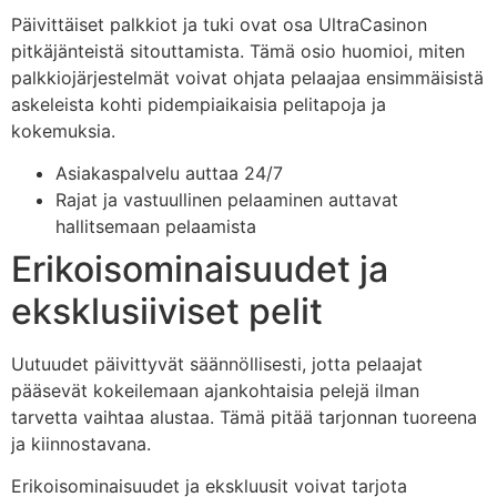
Päivittäiset palkkiot ja tuki ovat osa UltraCasinon
pitkäjänteistä sitouttamista. Tämä osio huomioi, miten
palkkiojärjestelmät voivat ohjata pelaajaa ensimmäisistä
askeleista kohti pidempiaikaisia pelitapoja ja
kokemuksia.
Asiakaspalvelu auttaa 24/7
Rajat ja vastuullinen pelaaminen auttavat
hallitsemaan pelaamista
Erikoisominaisuudet ja
eksklusiiviset pelit
Uutuudet päivittyvät säännöllisesti, jotta pelaajat
pääsevät kokeilemaan ajankohtaisia pelejä ilman
tarvetta vaihtaa alustaa. Tämä pitää tarjonnan tuoreena
ja kiinnostavana.
Erikoisominaisuudet ja ekskluusit voivat tarjota