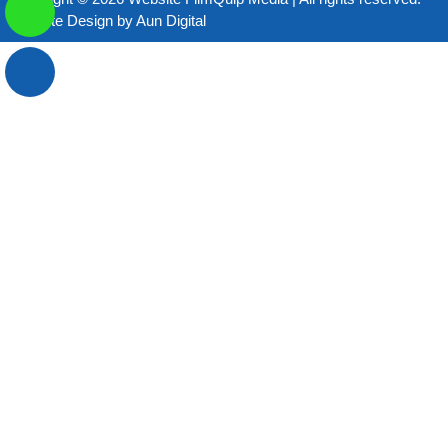
Website Design by
Aun Digital