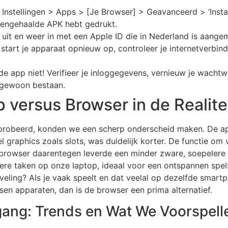
 Instellingen > Apps > [Je Browser] > Geavanceerd > ‘Instal
nnengehaalde APK hebt gedrukt.
 uit en weer in met een Apple ID die in Nederland is aange
 start je apparaat opnieuw op, controleer je internetverbin
 de app niet! Verifieer je inloggegevens, vernieuw je wach
t gewoon bestaan.
versus Browser in de Realite
probeerd, konden we een scherp onderscheid maken. De app
l graphics zoals slots, was duidelijk korter. De functie om
e browser daarentegen leverde een minder zware, soepeler
ere taken op onze laptop, ideaal voor een ontspannen spel
eling? Als je vaak speelt en dat veelal op dezelfde smart
ssen apparaten, dan is de browser een prima alternatief.
ang: Trends en Wat We Voorspell