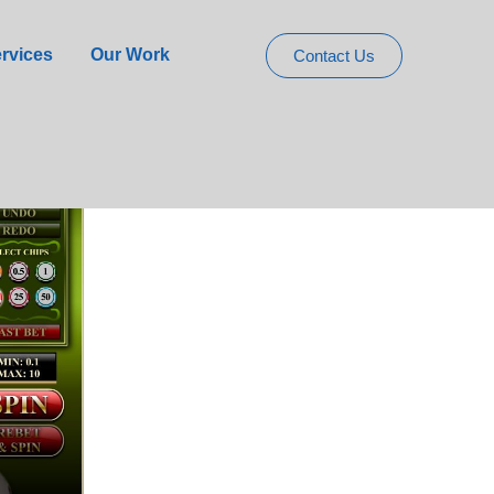
oad Mogelijkheden
rvices
Our Work
Contact Us