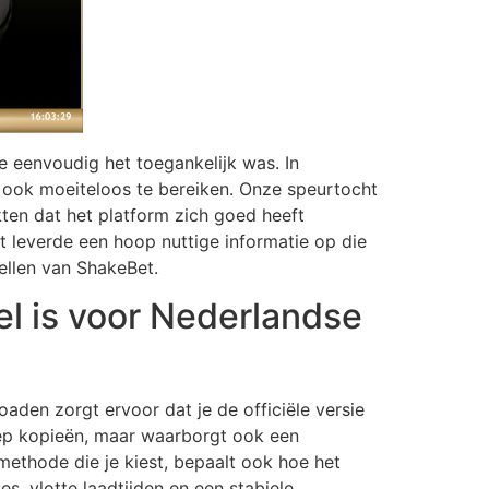
 eenvoudig het toegankelijk was. In
r ook moeiteloos te bereiken. Onze speurtocht
ten dat het platform zich goed heeft
 leverde een hoop nuttige informatie op die
ellen van ShakeBet.
l is voor Nederlandse
aden zorgt ervoor dat je de officiële versie
 nep kopieën, maar waarborgt ook een
methode die je kiest, bepaalt ook hoe het
s, vlotte laadtijden en een stabiele