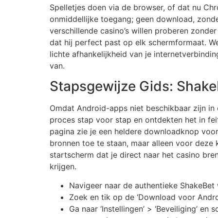
Spelletjes doen via de browser, of dat nu Chr
onmiddellijke toegang; geen download, zonder
verschillende casino’s willen proberen zonde
dat hij perfect past op elk schermformaat. W
lichte afhankelijkheid van je internetverbind
van.
Stapsgewijze Gids: Shak
Omdat Android-apps niet beschikbaar zijn in d
proces stap voor stap en ontdekten het in fei
pagina zie je een heldere downloadknop voor 
bronnen toe te staan, maar alleen voor deze k
startscherm dat je direct naar het casino br
krijgen.
Navigeer naar de authentieke ShakeBet 
Zoek en tik op de ‘Download voor Andro
Ga naar ‘Instellingen’ > ‘Beveiliging’ en