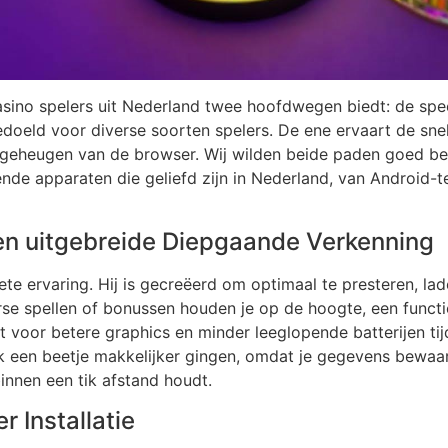
sino spelers uit Nederland twee hoofdwegen biedt: de spec
edoeld voor diverse soorten spelers. De ene ervaart de sne
e geheugen van de browser. Wij wilden beide paden goed b
lende apparaten die geliefd zijn in Nederland, van Android
en uitgebreide Diepgaande Verkenning
te ervaring. Hij is gecreëerd om optimaal te presteren, la
se spellen of bonussen houden je op de hoogte, een functi
gt voor betere graphics en minder leeglopende batterijen ti
k een beetje makkelijker gingen, omdat je gegevens bewaard 
innen een tik afstand houdt.
r Installatie