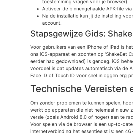
toestemming vragen voor je browser).
Activeer de binnengehaalde APK-file via
Na de installatie kun jij de instelling
account.
Stapsgewijze Gids: Shake
Voor gebruikers van een iPhone of iPad is h
ons iOS-apparaat en zochten op ‘ShakeBet Ca
eerder had gedownload) is genoeg. iOS beheert
voordeel is dat updates automatisch via de Ap
Face ID of Touch ID voor snel inloggen erg pr
Technische Vereisten 
Om zonder problemen te kunnen spelen, hoor
werkt op apparaten die niet helemaal nieuw z
versie (zoals Android 8.0 of hoger) aan te r
Voor spelen via de browser is een up-to-dat
internetverbinding het essentieelst is; een 4