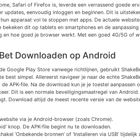
ome, Safari of Firefox is, leverde een verrassend goede erv
 updates, eenvoudig inloggen en beginnen. Dit is uitsteken
r hun apparaat vol te stoppen met apps. De actuele websit
e bekeken dit op tablets en smartphones en de aanpassing v
ing en hoe goed je browser werkt. Met een goed 4G/5G of wif
eBet Downloaden op Android
e Google Play Store vanwege richtlijnen, gebruikt ShakeBet
te best simpel. Allereerst navigeer je naar de echte ShakeB
de APK-file. Na de download kun je je toestel aanpassen o
eer. Dit is een normale beveiligingsmaatregel van Android. N
engt. Download altijd de meest recente versie van de websi
website via je Android-browser (zoals Chrome).
id’ knop. De APK-file begint nu te downloaden.
 schakel ‘Onbekende bronnen’ of ‘Installeren via USB’ tijdeli