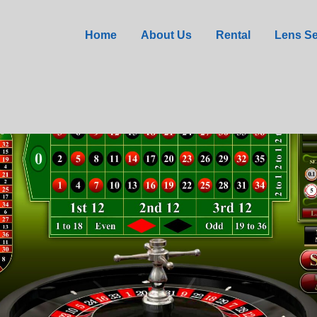
ShakeBet Casino Downl
Home
About Us
Rental
Lens Se
egrijpen