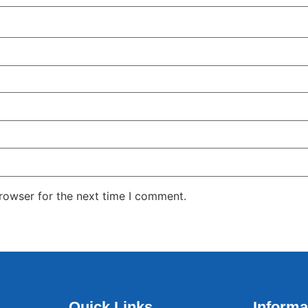
rowser for the next time I comment.
Quick Links
Informa