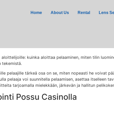
– turvallisuus, käyttöli
Home
About Us
Rental
Lens Se
 ensivaikutelmat
loittelijoille: kuinka aloittaa pelaaminen, miten tilin luomi
 tekemistä.
lle pelaajille tärkeä osa on se, miten nopeasti he voivat pä
la pelaaja voi suunnitella pelaamisen, asettaa itselleen tavo
tteita tarjoamalla mielekkään, järkevän ja hallitun pelikok
ointi Possu Casinolla