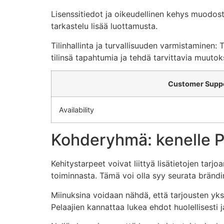
Lisenssitiedot ja oikeudellinen kehys muodosta
tarkastelu lisää luottamusta.
Tilinhallinta ja turvallisuuden varmistaminen: 
tilinsä tapahtumia ja tehdä tarvittavia muutok
Customer Supp
Availability
Kohderyhmä: kenelle P
Kehitystarpeet voivat liittyä lisätietojen tar
toiminnasta. Tämä voi olla syy seurata brändin
Miinuksina voidaan nähdä, että tarjousten yks
Pelaajien kannattaa lukea ehdot huolellisesti