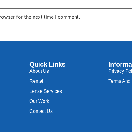
rowser for the next time I comment.
Quick Links
Informa
About Us
Privacy Pol
Rental
Terms And 
Lense Services
Our Work
Contact Us