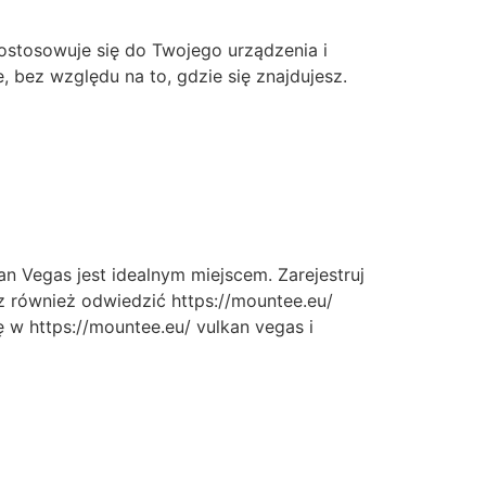
ostosowuje się do Twojego urządzenia i
 bez względu na to, gdzie się znajdujesz.
n Vegas jest idealnym miejscem. Zarejestruj
z również odwiedzić https://mountee.eu/
ę w https://mountee.eu/ vulkan vegas i