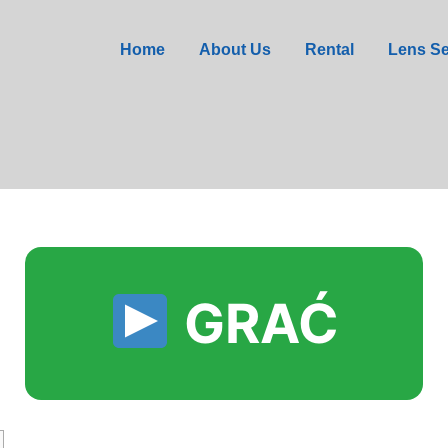
lkan Vegas – Niezawodn
Home
About Us
Rental
Lens Se
lkan Vegas – Niezawodn
GRAĆ