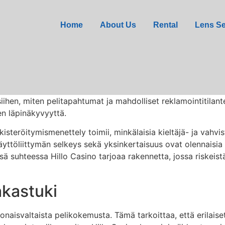
– Pelivalikoima ja Eriko
Home
About Us
Rental
Lens Se
saus ja ensivaikutelma
isellä tasolla ja kehottaa lukijaa lukemaan ne huolellisest
 siihen, miten pelitapahtumat ja mahdolliset reklamointitila
en läpinäkyvyyttä.
kisteröitymismenettely toimii, minkälaisia kieltäjä- ja vahvi
ttöliittymän selkeys sekä yksinkertaisuus ovat olennaisia te
ä suhteessa Hillo Casino tarjoaa rakennetta, jossa riskeist
akastuki
aisvaltaista pelikokemusta. Tämä tarkoittaa, että erilaiset