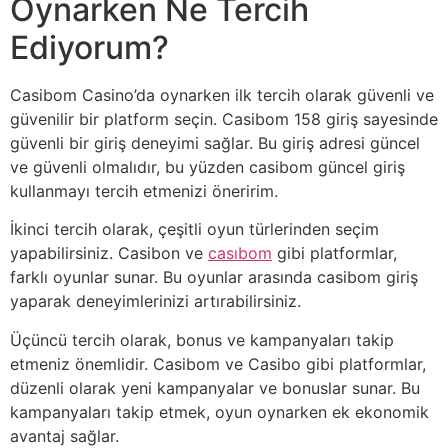
Oynarken Ne Tercih
Ediyorum?
Casibom Casino’da oynarken ilk tercih olarak güvenli ve
güvenilir bir platform seçin. Casibom 158 giriş sayesinde
güvenli bir giriş deneyimi sağlar. Bu giriş adresi güncel
ve güvenli olmalıdır, bu yüzden casibom güncel giriş
kullanmayı tercih etmenizi öneririm.
İkinci tercih olarak, çeşitli oyun türlerinden seçim
yapabilirsiniz. Casibon ve
casıbom
gibi platformlar,
farklı oyunlar sunar. Bu oyunlar arasında casibom giriş
yaparak deneyimlerinizi artırabilirsiniz.
Üçüncü tercih olarak, bonus ve kampanyaları takip
etmeniz önemlidir. Casibom ve Casibo gibi platformlar,
düzenli olarak yeni kampanyalar ve bonuslar sunar. Bu
kampanyaları takip etmek, oyun oynarken ek ekonomik
avantaj sağlar.