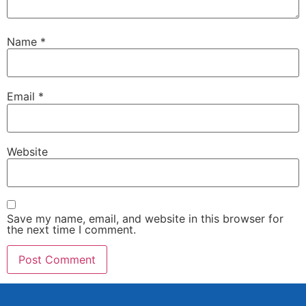
Name
*
Email
*
Website
Save my name, email, and website in this browser for
the next time I comment.