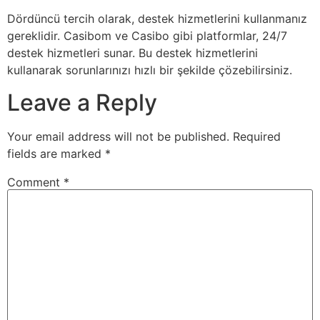
Dördüncü tercih olarak, destek hizmetlerini kullanmanız
gereklidir. Casibom ve Casibo gibi platformlar, 24/7
destek hizmetleri sunar. Bu destek hizmetlerini
kullanarak sorunlarınızı hızlı bir şekilde çözebilirsiniz.
Leave a Reply
Your email address will not be published.
Required
fields are marked
*
Comment
*