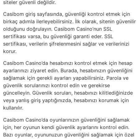
siteler güvenli değildir.
Casibom giriş sayfasında, güvenliği kontrol etmek için
birkaç adımla ilerleyebilirsiniz. İlk olarak, sitenin güvenilir
olduğunu doğrulayın. Casibom Casino’nun SSL
sertifikası varsa, bu güvenliği garanti eder. SSL
sertifikası, verilerin şifrelenmesini sağlar ve verilerinizi
korur.
Casibom Casino’da hesabınızı kontrol etmek için hesap
ayarlarınızı ziyaret edin. Burada, hesabınızın güvenliğini
sağlamak için gerekli ayarları yapabilirsiniz. Parola ve
güvenlik sorularınızı kontrol edin ve gerekirse
güncelleyin. Güvenlik soruları, hesabınızı kilitlediğinizde
veya yanlış giriş yaptığınızda, hesabınızı korumak için
kullanılır.
Casibom Casino’da oyunlarınızın güvenliğini sağlamak
için, her oyunun kendi güvenlik ayarlarını kontrol edin.
Bazı oyunlar, oyununuzun güvenliğini sağlamak için özel