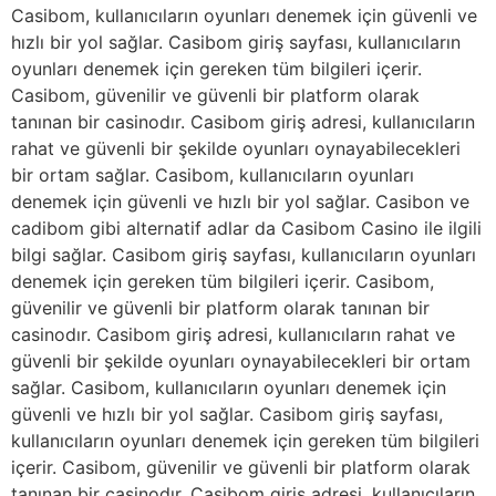
Casibom, kullanıcıların oyunları denemek için güvenli ve
hızlı bir yol sağlar. Casibom giriş sayfası, kullanıcıların
oyunları denemek için gereken tüm bilgileri içerir.
Casibom, güvenilir ve güvenli bir platform olarak
tanınan bir casinodır. Casibom giriş adresi, kullanıcıların
rahat ve güvenli bir şekilde oyunları oynayabilecekleri
bir ortam sağlar. Casibom, kullanıcıların oyunları
denemek için güvenli ve hızlı bir yol sağlar. Casibon ve
cadibom gibi alternatif adlar da Casibom Casino ile ilgili
bilgi sağlar. Casibom giriş sayfası, kullanıcıların oyunları
denemek için gereken tüm bilgileri içerir. Casibom,
güvenilir ve güvenli bir platform olarak tanınan bir
casinodır. Casibom giriş adresi, kullanıcıların rahat ve
güvenli bir şekilde oyunları oynayabilecekleri bir ortam
sağlar. Casibom, kullanıcıların oyunları denemek için
güvenli ve hızlı bir yol sağlar. Casibom giriş sayfası,
kullanıcıların oyunları denemek için gereken tüm bilgileri
içerir. Casibom, güvenilir ve güvenli bir platform olarak
tanınan bir casinodır. Casibom giriş adresi, kullanıcıların