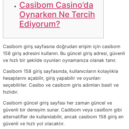
Casibom Casino’da
Oynarken Ne Tercih
Ediyorum?
Casibom giriş sayfasına doğrudan erişim için casibom
158 giriş adresini kullanın. Bu güncel giriş adresi, güvenli
ve hızlı bir şekilde oyunları oynamanıza olanak tanır.
Casibom 158 giriş sayfasında, kullanıcıların kolaylıkla
hesaplarını açabilir, giriş yapabilir ve oyunları
seçebilirler. Casibo ve casibom giris adımları basit ve
hızlıdır.
Casibom güncel giriş sayfası her zaman güncel ve
güvenli bir deneyim sunar. Cadibom veya casiбom gibi
alternatifler de kullanılabilir, ancak casibom 158 giriş en
güvenli ve hızlı yol olacaktır.