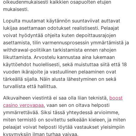
oikeudenmukaisesti kaikkien osapuolten etujen
mukaisesti.
Lopulta muutamat käytännön suuntaviivat auttavat
lukijaa asettamaan odotukset realistisesti. Pelaajat
voivat hyödyntää ohjeita kuten depoittausrajojen
asettamista, tilin varmennusprosessin ymmärtämistä ja
withdrawal-politiikan tarkistamista ennen rahojen
liikuttamista. Arvostelu kannustaa aina lukemaan
käyttöehdot huolellisesti, sekä muistuttaa siitä että 18
vuoden ikärajoite ja vastuullinen pelaaminen ovat
tärkeällä sijalla. Näin alusta lähestyminen on sekä
turvallista että hallittua.
Alkuvaiheen viestintä ei saa olla liian teknistä,
boost
casino verovapaa
, vaan sen on oltava helposti
ymmärrettävää. Siksi tässä yhteydessä arvioimme,
miten termistö on sovitettu selkeään kieleen, ja miten
pelaajat voivat helposti löytää vastaukset yleisimpiin
kysymyksiin ilman turhaa vaivaa.