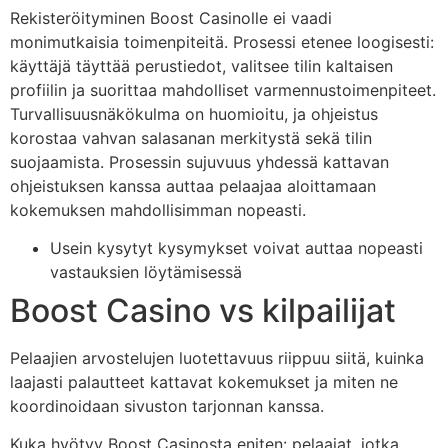
Rekisteröityminen Boost Casinolle ei vaadi
monimutkaisia toimenpiteitä. Prosessi etenee loogisesti:
käyttäjä täyttää perustiedot, valitsee tilin kaltaisen
profiilin ja suorittaa mahdolliset varmennustoimenpiteet.
Turvallisuusnäkökulma on huomioitu, ja ohjeistus
korostaa vahvan salasanan merkitystä sekä tilin
suojaamista. Prosessin sujuvuus yhdessä kattavan
ohjeistuksen kanssa auttaa pelaajaa aloittamaan
kokemuksen mahdollisimman nopeasti.
Usein kysytyt kysymykset voivat auttaa nopeasti
vastauksien löytämisessä
Boost Casino vs kilpailijat
Pelaajien arvostelujen luotettavuus riippuu siitä, kuinka
laajasti palautteet kattavat kokemukset ja miten ne
koordinoidaan sivuston tarjonnan kanssa.
Kuka hyötyy Boost Casinosta eniten: pelaajat, jotka