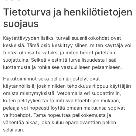
Tietoturva ja henkilötietojen
suojaus
Käytettävyyden lisäksi turvallisuusnäkökohdat ovat
keskeisiä. Tämä osio keskittyy siihen, miten käyttäjä voi
tuntea olonsa turvatuksi ja miten tiedot pidetään
suojattuina. Selkeä viestintä turvallisuudesta lisää
luottamusta ja rohkaisee vastuulliseen pelaamiseen.
Hakutoiminnot sekä pelien järjestelyt ovat
käytännöllisiä, joskin niiden tehokkuus riippuu käyttäjän
omista mieltymyksistä. Vetoamalla eri suodattimiin,
kuten pelityylien tai toimitusvaihtoehtojen mukaan,
pelaaja voi nopeasti löytää omaan makuunsa sopivat
vaihtoehdot. Tämä nopeuttaa pelikokemusta ja
vähentää aikaa, joka kuluu epärelevanttien pelien
selailuun.