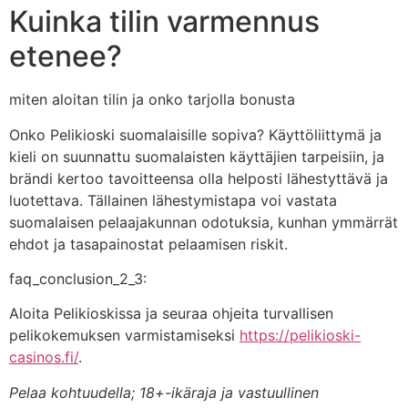
Kuinka tilin varmennus
etenee?
miten aloitan tilin ja onko tarjolla bonusta
Onko Pelikioski suomalaisille sopiva? Käyttöliittymä ja
kieli on suunnattu suomalaisten käyttäjien tarpeisiin, ja
brändi kertoo tavoitteensa olla helposti lähestyttävä ja
luotettava. Tällainen lähestymistapa voi vastata
suomalaisen pelaajakunnan odotuksia, kunhan ymmärrät
ehdot ja tasapainostat pelaamisen riskit.
faq_conclusion_2_3:
Aloita Pelikioskissa ja seuraa ohjeita turvallisen
pelikokemuksen varmistamiseksi
https://pelikioski-
casinos.fi/
.
Pelaa kohtuudella; 18+-ikäraja ja vastuullinen