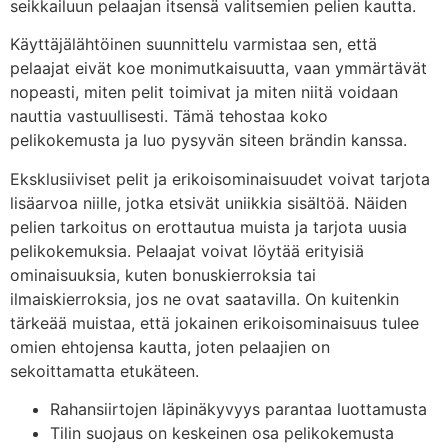
seikkailuun pelaajan itsensä valitsemien pelien kautta.
Käyttäjälähtöinen suunnittelu varmistaa sen, että
pelaajat eivät koe monimutkaisuutta, vaan ymmärtävät
nopeasti, miten pelit toimivat ja miten niitä voidaan
nauttia vastuullisesti. Tämä tehostaa koko
pelikokemusta ja luo pysyvän siteen brändin kanssa.
Eksklusiiviset pelit ja erikoisominaisuudet voivat tarjota
lisäarvoa niille, jotka etsivät uniikkia sisältöä. Näiden
pelien tarkoitus on erottautua muista ja tarjota uusia
pelikokemuksia. Pelaajat voivat löytää erityisiä
ominaisuuksia, kuten bonuskierroksia tai
ilmaiskierroksia, jos ne ovat saatavilla. On kuitenkin
tärkeää muistaa, että jokainen erikoisominaisuus tulee
omien ehtojensa kautta, joten pelaajien on
sekoittamatta etukäteen.
Rahansiirtojen läpinäkyvyys parantaa luottamusta
Tilin suojaus on keskeinen osa pelikokemusta