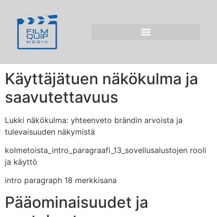
Pelikioski kasino
2026 – kokonaisarvio
ja ominaisuudet
Käyttäjätuen näkökulma ja
saavutettavuus
Lukki näkökulma: yhteenveto brändin arvoista ja
tulevaisuuden näkymistä
kolmetoista_intro_paragraafi_13_sovellusalustojen rooli
ja käyttö
intro paragraph 18 merkkisana
Pääominaisuudet ja