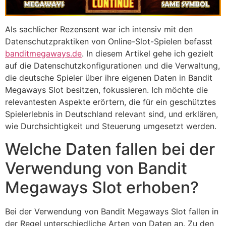
Als sachlicher Rezensent war ich intensiv mit den
Datenschutzpraktiken von Online-Slot-Spielen befasst
banditmegaways.de
. In diesem Artikel gehe ich gezielt
auf die Datenschutzkonfigurationen und die Verwaltung,
die deutsche Spieler über ihre eigenen Daten in Bandit
Megaways Slot besitzen, fokussieren. Ich möchte die
relevantesten Aspekte erörtern, die für ein geschütztes
Spielerlebnis in Deutschland relevant sind, und erklären,
wie Durchsichtigkeit und Steuerung umgesetzt werden.
Welche Daten fallen bei der
Verwendung von Bandit
Megaways Slot erhoben?
Bei der Verwendung von Bandit Megaways Slot fallen in
der Regel unterschiedliche Arten von Daten an. Zu den