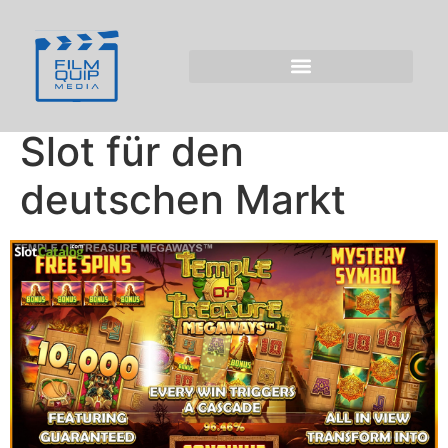
Datenschutzeinstellu
und Datenkontrolle
in Bandit Megaways
Slot für den
deutschen Markt