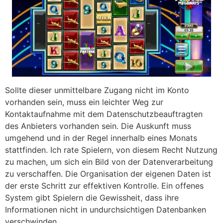
Sollte dieser unmittelbare Zugang nicht im Konto
vorhanden sein, muss ein leichter Weg zur
Kontaktaufnahme mit dem Datenschutzbeauftragten
des Anbieters vorhanden sein. Die Auskunft muss
umgehend und in der Regel innerhalb eines Monats
stattfinden. Ich rate Spielern, von diesem Recht Nutzung
zu machen, um sich ein Bild von der Datenverarbeitung
zu verschaffen. Die Organisation der eigenen Daten ist
der erste Schritt zur effektiven Kontrolle. Ein offenes
System gibt Spielern die Gewissheit, dass ihre
Informationen nicht in undurchsichtigen Datenbanken
verschwinden.