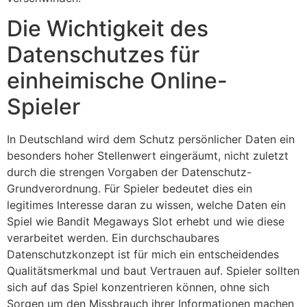
Die Wichtigkeit des
Datenschutzes für
einheimische Online-
Spieler
In Deutschland wird dem Schutz persönlicher Daten ein
besonders hoher Stellenwert eingeräumt, nicht zuletzt
durch die strengen Vorgaben der Datenschutz-
Grundverordnung. Für Spieler bedeutet dies ein
legitimes Interesse daran zu wissen, welche Daten ein
Spiel wie Bandit Megaways Slot erhebt und wie diese
verarbeitet werden. Ein durchschaubares
Datenschutzkonzept ist für mich ein entscheidendes
Qualitätsmerkmal und baut Vertrauen auf. Spieler sollten
sich auf das Spiel konzentrieren können, ohne sich
Sorgen um den Missbrauch ihrer Informationen machen