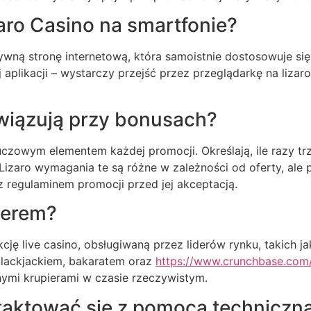
aro Casino na smartfonie?
ywną stronę internetową, która samoistnie dostosowuje się
plikacji – wystarczy przejść przez przeglądarkę na lizaro
wiązują przy bonusach?
luczowym elementem każdej promocji. Określają, ile razy 
izaro wymagania te są różne w zależności od oferty, ale 
regulaminem promocji przed jej akceptacją.
alerem?
ę live casino, obsługiwaną przez liderów rynku, takich ja
blackjackiem, bakaratem oraz
https://www.crunchbase.com
nymi krupierami w czasie rzeczywistym.
taktować się z pomocą techniczn