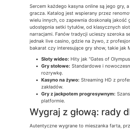
Sercem każdego kasyna online są jego gry, 
gracza. Katalog jest wspierany przez renomo
wielu innych, co zapewnia doskonałą jakość 
udostępnia setki tytułów, od klasycznych s
narracjami. Fanów tradycji ucieszy szeroka s
jednak live casino, gdzie na żywo, z profesj
bakarat czy interesujące gry show, takie ja
Sloty wideo:
Hity jak “Gates of Olympus
Gry stołowe:
Standardowe i nowoczesne 
rozrywkę.
Kasyno na żywo:
Streaming HD z profes
zakładów.
Gry z jackpotem progresywnym:
Szansa
platformie.
Wygraj z głową: rady d
Autentyczne wygrane to mieszanka farta, pr