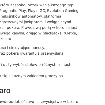
 który zaspokoi oczekiwania każdego typu
ragmatic Play, Play’n GO, Evolution Gaming i
a miłośników automatów, platforma
rogresywnymi jackpotami i wciągającymi
ka i pokera. Prawdziwą perłą w koronie jest
wego kasyna, grając w blackjacka, ruletkę,
zenitu.
ość i ekscytujące bonusy.
oraz pokera gwarantują przemyślaną
i duży wybór stołów o różnych limitach
a się z każdym zakładem graczy na
aro
 prawdopodobieństwo na zwycięstwo w Lizaro