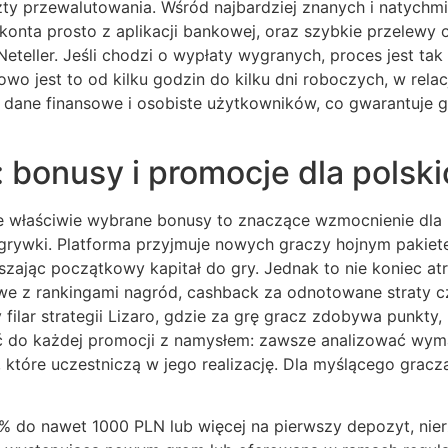
szty przewalutowania. Wśród najbardziej znanych i natychm
 konta prosto z aplikacji bankowej, oraz szybkie przelewy
zy Neteller. Jeśli chodzi o wypłaty wygranych, proces jest
owo jest to od kilku godzin do kilku dni roboczych, w rela
 dane finansowe i osobiste użytkowników, co gwarantuje
 bonusy i promocje dla polsk
że właściwie wybrane bonusy to znaczące wzmocnienie dla 
ozgrywki. Platforma przyjmuje nowych graczy hojnym pakie
ając początkowy kapitał do gry. Jednak to nie koniec atr
owe z rankingami nagród, cashback za odnotowane straty
 filar strategii Lizaro, gdzie za grę gracz zdobywa punkt
ić do każdej promocji z namysłem: zawsze analizować wy
 które uczestniczą w jego realizację. Dla myślącego gracza
do nawet 1000 PLN lub więcej na pierwszy depozyt, nierz