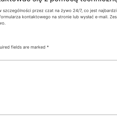
w szczególności przez czat na żywo 24/7, co jest najbardz
formularza kontaktowego na stronie lub wysłać e-mail. Ze
wo.
uired fields are marked
*