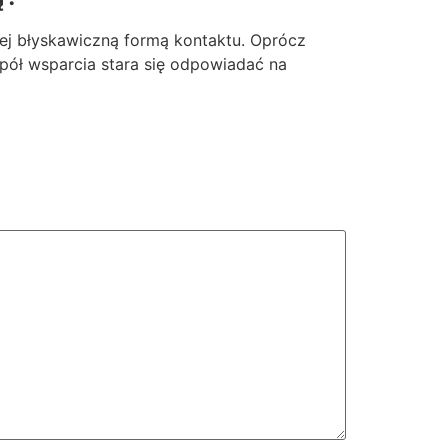
iej błyskawiczną formą kontaktu. Oprócz
spół wsparcia stara się odpowiadać na