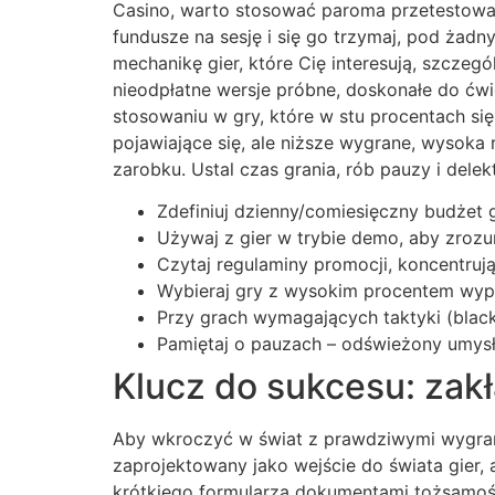
Casino, warto stosować paroma przetestowan
fundusze na sesję i się go trzymaj, pod żad
mechanikę gier, które Cię interesują, szczeg
nieodpłatne wersje próbne, doskonałe do ćwic
stosowaniu w gry, które w stu procentach się
pojawiające się, ale niższe wygrane, wysoka 
zarobku. Ustal czas grania, rób pauzy i dele
Zdefiniuj dzienny/comiesięczny budżet 
Używaj z gier w trybie demo, aby zrozu
Czytaj regulaminy promocji, koncentruj
Wybieraj gry z wysokim procentem wypł
Przy grach wymagających taktyki (black
Pamiętaj o pauzach – odświeżony umysł
Klucz do sukcesu: zakł
Aby wkroczyć w świat z prawdziwymi wygranym
zaprojektowany jako wejście do świata gier, 
krótkiego formularza dokumentami tożsamości