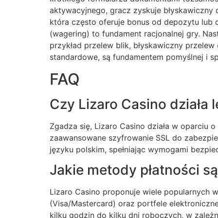
aktywacyjnego, gracz zyskuje błyskawiczny d
która często oferuje bonus od depozytu lub
(wagering) to fundament racjonalnej gry. N
przykład przelew blik, błyskawiczny przelew c
standardowe, są fundamentem pomyślnej i sp
FAQ
Czy Lizaro Casino działa 
Zgadza się, Lizaro Casino działa w oparciu 
zaawansowane szyfrowanie SSL do zabezpiecz
języku polskim, spełniając wymogami bezpie
Jakie metody płatności s
Lizaro Casino proponuje wiele popularnych w
(Visa/Mastercard) oraz portfele elektroniczn
kilku godzin do kilku dni roboczych, w zależ