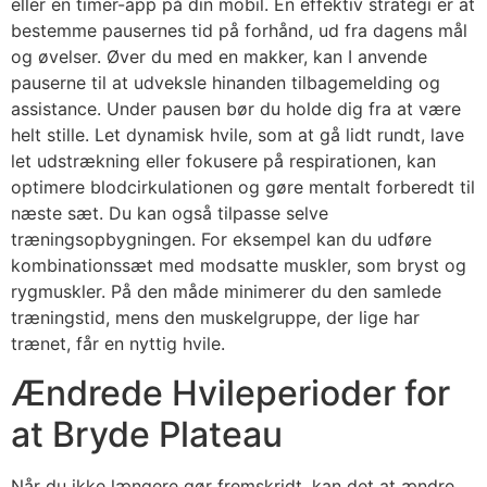
eller en timer-app på din mobil. En effektiv strategi er at
bestemme pausernes tid på forhånd, ud fra dagens mål
og øvelser. Øver du med en makker, kan I anvende
pauserne til at udveksle hinanden tilbagemelding og
assistance. Under pausen bør du holde dig fra at være
helt stille. Let dynamisk hvile, som at gå lidt rundt, lave
let udstrækning eller fokusere på respirationen, kan
optimere blodcirkulationen og gøre mentalt forberedt til
næste sæt. Du kan også tilpasse selve
træningsopbygningen. For eksempel kan du udføre
kombinationssæt med modsatte muskler, som bryst og
rygmuskler. På den måde minimerer du den samlede
træningstid, mens den muskelgruppe, der lige har
trænet, får en nyttig hvile.
Ændrede Hvileperioder for
at Bryde Plateau
Når du ikke længere gør fremskridt, kan det at ændre