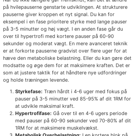
på hvilepauserne genstarte udviklingen. At strukturere
pauserne giver kroppen et nyt signal. Du kan for
eksempel i en fase prioritere styrke med lange pauser
på 3-5 minutter og høj vægt. I en anden fase går du
over til hypertrofi med kortere pauser på 60-90
sekunder og moderat vægt. En mere avanceret teknik
er at forkorte pauserne gradvist over flere uger for at
hæve den metaboliske belastning. Eller du kan gøre det
modsatte og øge dem for at maksimere kraften. Det er
som at justere taktik for at håndtere nye udfordringer
og holde træningen levende.
Styrkefase:
Træn hårdt i 4-6 uger med fokus på
pauser på 3-5 minutter ved 85-95% af dit 1RM for
at udvikle maksimal kraft.
Hypertrofifase:
Gå over til en 4-6 ugers periode
med pauser på 60-90 sekunder ved 70-80% af dit
1RM for at maksimere muskelvækst.
Metabolisk Overbelastning:
I en kortere blok på