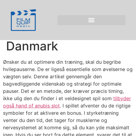
Hviletider i fitness
Hand of Anubis Slot
Imellem sæt i
Danmark
Ønsker du at optimere din træning, skal du begribe
hvilepauserne. De er ligeså essentielle som øvelserne og
vægten selv. Denne artikel gennemgår den
bagvedliggende videnskab og strategi for optimale
pauser. Det er en metode, der kræver præcis timing,
ikke ulig den du finder i et veldesignet spil som
tilbyder
også hand of anubis slot
. I spillet afventer du de rigtige
symboler for at aktivere en bonus. I styrketræning
venter du den tid, det tager for musklerne og
nervesystemet at komme sig, så du kan yde maksimalt
igen. Hvis du ser bort fra dette element, svarer det til at