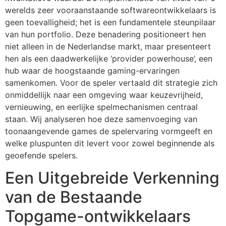
werelds zeer vooraanstaande softwareontwikkelaars is
geen toevalligheid; het is een fundamentele steunpilaar
van hun portfolio. Deze benadering positioneert hen
niet alleen in de Nederlandse markt, maar presenteert
hen als een daadwerkelijke ‘provider powerhouse’, een
hub waar de hoogstaande gaming-ervaringen
samenkomen. Voor de speler vertaald dit strategie zich
onmiddellijk naar een omgeving waar keuzevrijheid,
vernieuwing, en eerlijke spelmechanismen centraal
staan. Wij analyseren hoe deze samenvoeging van
toonaangevende games de spelervaring vormgeeft en
welke pluspunten dit levert voor zowel beginnende als
geoefende spelers.
Een Uitgebreide Verkenning
van de Bestaande
Topgame-ontwikkelaars