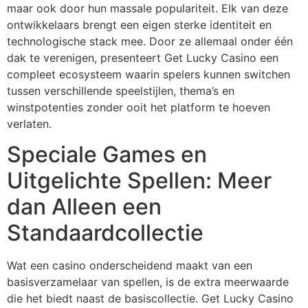
maar ook door hun massale populariteit. Elk van deze
ontwikkelaars brengt een eigen sterke identiteit en
technologische stack mee. Door ze allemaal onder één
dak te verenigen, presenteert Get Lucky Casino een
compleet ecosysteem waarin spelers kunnen switchen
tussen verschillende speelstijlen, thema’s en
winstpotenties zonder ooit het platform te hoeven
verlaten.
Speciale Games en
Uitgelichte Spellen: Meer
dan Alleen een
Standaardcollectie
Wat een casino onderscheidend maakt van een
basisverzamelaar van spellen, is de extra meerwaarde
die het biedt naast de basiscollectie. Get Lucky Casino