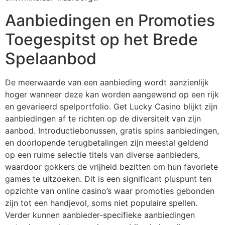
Aanbiedingen en Promoties
Toegespitst op het Brede
Spelaanbod
De meerwaarde van een aanbieding wordt aanzienlijk
hoger wanneer deze kan worden aangewend op een rijk
en gevarieerd spelportfolio. Get Lucky Casino blijkt zijn
aanbiedingen af te richten op de diversiteit van zijn
aanbod. Introductiebonussen, gratis spins aanbiedingen,
en doorlopende terugbetalingen zijn meestal geldend
op een ruime selectie titels van diverse aanbieders,
waardoor gokkers de vrijheid bezitten om hun favoriete
games te uitzoeken. Dit is een significant pluspunt ten
opzichte van online casino’s waar promoties gebonden
zijn tot een handjevol, soms niet populaire spellen.
Verder kunnen aanbieder-specifieke aanbiedingen