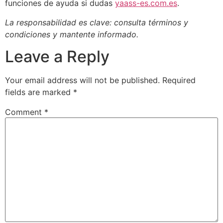
funciones de ayuda si dudas
yaass-es.com.es
.
La responsabilidad es clave: consulta términos y
condiciones y mantente informado.
Leave a Reply
Your email address will not be published.
Required
fields are marked
*
Comment
*