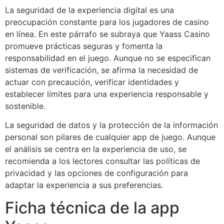
La seguridad de la experiencia digital es una
preocupación constante para los jugadores de casino
en línea. En este párrafo se subraya que Yaass Casino
promueve prácticas seguras y fomenta la
responsabilidad en el juego. Aunque no se especifican
sistemas de verificación, se afirma la necesidad de
actuar con precaución, verificar identidades y
establecer límites para una experiencia responsable y
sostenible.
La seguridad de datos y la protección de la información
personal son pilares de cualquier app de juego. Aunque
el análisis se centra en la experiencia de uso, se
recomienda a los lectores consultar las políticas de
privacidad y las opciones de configuración para
adaptar la experiencia a sus preferencias.
Ficha técnica de la app