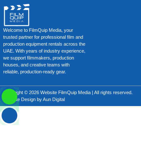
Welcome to FilmQuip Media, your
trusted partner for professional film and
production equipment rentals across the
UAE. With years of industry experience,
we support filmmakers, production
houses, and creative teams with
reliable, production-ready gear.
Copyright © 2026 Website FilmQuip Media | All rights reserved.
Website Design by
Aun Digital