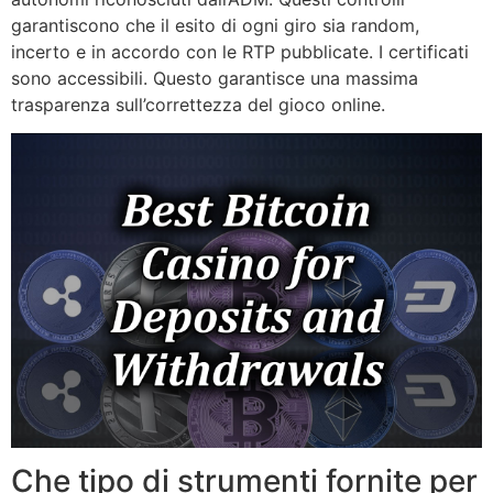
garantiscono che il esito di ogni giro sia random,
incerto e in accordo con le RTP pubblicate. I certificati
sono accessibili. Questo garantisce una massima
trasparenza sull’correttezza del gioco online.
Che tipo di strumenti fornite per