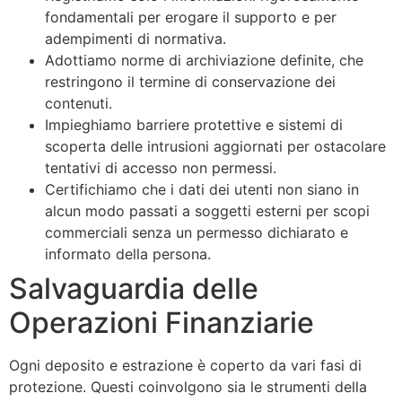
fondamentali per erogare il supporto e per
adempimenti di normativa.
Adottiamo norme di archiviazione definite, che
restringono il termine di conservazione dei
contenuti.
Impieghiamo barriere protettive e sistemi di
scoperta delle intrusioni aggiornati per ostacolare
tentativi di accesso non permessi.
Certifichiamo che i dati dei utenti non siano in
alcun modo passati a soggetti esterni per scopi
commerciali senza un permesso dichiarato e
informato della persona.
Salvaguardia delle
Operazioni Finanziarie
Ogni deposito e estrazione è coperto da vari fasi di
protezione. Questi coinvolgono sia le strumenti della