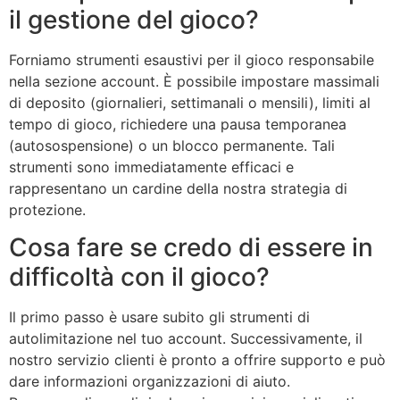
il gestione del gioco?
Forniamo strumenti esaustivi per il gioco responsabile
nella sezione account. È possibile impostare massimali
di deposito (giornalieri, settimanali o mensili), limiti al
tempo di gioco, richiedere una pausa temporanea
(autosospensione) o un blocco permanente. Tali
strumenti sono immediatamente efficaci e
rappresentano un cardine della nostra strategia di
protezione.
Cosa fare se credo di essere in
difficoltà con il gioco?
Il primo passo è usare subito gli strumenti di
autolimitazione nel tuo account. Successivamente, il
nostro servizio clienti è pronto a offrire supporto e può
dare informazioni organizzazioni di aiuto.