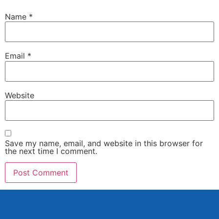
Name
*
Email
*
Website
Save my name, email, and website in this browser for
the next time I comment.