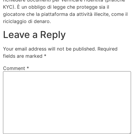
KYC). È un obbligo di legge che protegge sia il
giocatore che la piattaforma da attività illecite, come il
riciclaggio di denaro.
Leave a Reply
Your email address will not be published.
Required
fields are marked
*
Comment
*