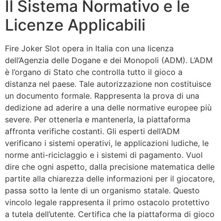
Il Sistema Normativo e le
Licenze Applicabili
Fire Joker Slot opera in Italia con una licenza
dell’Agenzia delle Dogane e dei Monopoli (ADM). L’ADM
è l’organo di Stato che controlla tutto il gioco a
distanza nel paese. Tale autorizzazione non costituisce
un documento formale. Rappresenta la prova di una
dedizione ad aderire a una delle normative europee più
severe. Per ottenerla e mantenerla, la piattaforma
affronta verifiche costanti. Gli esperti dell’ADM
verificano i sistemi operativi, le applicazioni ludiche, le
norme anti-riciclaggio e i sistemi di pagamento. Vuol
dire che ogni aspetto, dalla precisione matematica delle
partite alla chiarezza delle informazioni per il giocatore,
passa sotto la lente di un organismo statale. Questo
vincolo legale rappresenta il primo ostacolo protettivo
a tutela dell’utente. Certifica che la piattaforma di gioco