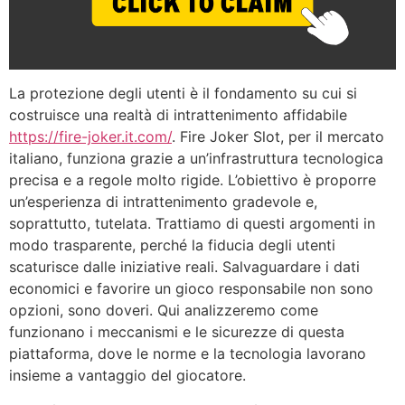
La protezione degli utenti è il fondamento su cui si
costruisce una realtà di intrattenimento affidabile
https://fire-joker.it.com/
. Fire Joker Slot, per il mercato
italiano, funziona grazie a un’infrastruttura tecnologica
precisa e a regole molto rigide. L’obiettivo è proporre
un’esperienza di intrattenimento gradevole e,
soprattutto, tutelata. Trattiamo di questi argomenti in
modo trasparente, perché la fiducia degli utenti
scaturisce dalle iniziative reali. Salvaguardare i dati
economici e favorire un gioco responsabile non sono
opzioni, sono doveri. Qui analizzeremo come
funzionano i meccanismi e le sicurezze di questa
piattaforma, dove le norme e la tecnologia lavorano
insieme a vantaggio del giocatore.