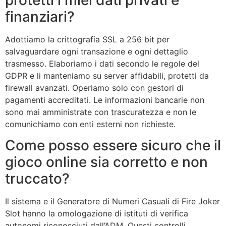
finanziari?
Adottiamo la crittografia SSL a 256 bit per
salvaguardare ogni transazione e ogni dettaglio
trasmesso. Elaboriamo i dati secondo le regole del
GDPR e li manteniamo su server affidabili, protetti da
firewall avanzati. Operiamo solo con gestori di
pagamenti accreditati. Le informazioni bancarie non
sono mai amministrate con trascuratezza e non le
comunichiamo con enti esterni non richieste.
Come posso essere sicuro che il
gioco online sia corretto e non
truccato?
Il sistema e il Generatore di Numeri Casuali di Fire Joker
Slot hanno la omologazione di istituti di verifica
autonomi riconosciuti dall’ADM. Questi controlli