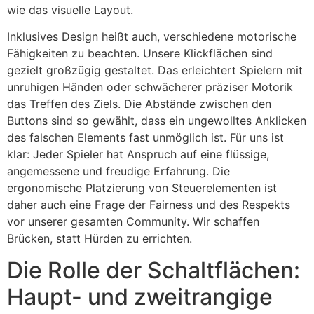
wie das visuelle Layout.
Inklusives Design heißt auch, verschiedene motorische
Fähigkeiten zu beachten. Unsere Klickflächen sind
gezielt großzügig gestaltet. Das erleichtert Spielern mit
unruhigen Händen oder schwächerer präziser Motorik
das Treffen des Ziels. Die Abstände zwischen den
Buttons sind so gewählt, dass ein ungewolltes Anklicken
des falschen Elements fast unmöglich ist. Für uns ist
klar: Jeder Spieler hat Anspruch auf eine flüssige,
angemessene und freudige Erfahrung. Die
ergonomische Platzierung von Steuerelementen ist
daher auch eine Frage der Fairness und des Respekts
vor unserer gesamten Community. Wir schaffen
Brücken, statt Hürden zu errichten.
Die Rolle der Schaltflächen:
Haupt- und zweitrangige