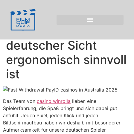
Warum die Button-
Platzierung von
WinRolla Casino aus
deutscher Sicht
ergonomisch sinnvoll
ist
Das Team von
casino winrolla
lieben eine
Spielerfahrung, die Spaß bringt und sich dabei gut
anfühlt. Jeden Pixel, jeden Klick und jeden
Bildschirmaufbau haben wir deshalb mit besonderer
Aufmerksamkeit für unsere deutschen Spieler