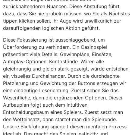
zurückhaltenderen Nuancen. Diese Abstufung führt
dazu, dass Sie nie grübeln müssen, wo Sie als Nächstes
tippen klicken sollen. Ihr Auge wird unwillkürlich zur
darauffolgenden logischen Aktion geführt.
Diese Fokussierung ist ausschlaggebend, um
Überforderung zu verhindern. Ein Casinospiel
präsentiert viele Details: Gewinnpläne, Einsätze,
Autoplay-Optionen, Kontostände. Wären alle
gleichrangig und gleich stark gezeigt, würde entstehen
ein visuelles Durcheinander. Durch die durchdachte
Platzierung und Gewichtung der Buttons erzeugen wir
eine eindeutige Leserichtung. Zuerst sehen Sie das
Wesentliche, dann die ergänzenden Optionen. Dieser
Aufbauplan folgt auch dem intuitiven
Entscheidungsbaum eines Spielers. Zuerst setzt man
den Wetteinsatz, dann startet man die Spielrunde.
Unsere Blickführung spiegelt diesen mentalen Prozess
ideal ab. Das macht das Spielen instinktiv und