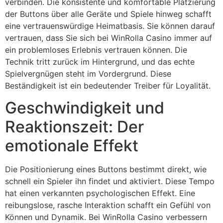
verbinden. Die konsistente und komfortable Platzierung
der Buttons über alle Geräte und Spiele hinweg schafft
eine vertrauenswürdige Heimatbasis. Sie können darauf
vertrauen, dass Sie sich bei WinRolla Casino immer auf
ein problemloses Erlebnis vertrauen können. Die
Technik tritt zurück im Hintergrund, und das echte
Spielvergnügen steht im Vordergrund. Diese
Beständigkeit ist ein bedeutender Treiber für Loyalität.
Geschwindigkeit und
Reaktionszeit: Der
emotionale Effekt
Die Positionierung eines Buttons bestimmt direkt, wie
schnell ein Spieler ihn findet und aktiviert. Diese Tempo
hat einen verkannten psychologischen Effekt. Eine
reibungslose, rasche Interaktion schafft ein Gefühl von
Können und Dynamik. Bei WinRolla Casino verbessern