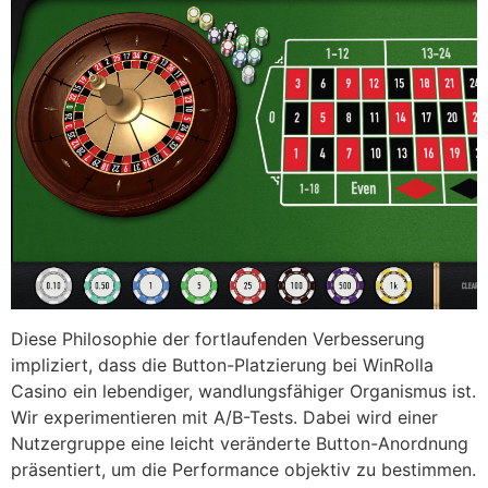
Diese Philosophie der fortlaufenden Verbesserung
impliziert, dass die Button-Platzierung bei WinRolla
Casino ein lebendiger, wandlungsfähiger Organismus ist.
Wir experimentieren mit A/B-Tests. Dabei wird einer
Nutzergruppe eine leicht veränderte Button-Anordnung
präsentiert, um die Performance objektiv zu bestimmen.