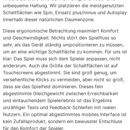
unbequeme Haltung. Wir platzieren die meistgenutzten
Schaltflächen wie Spin, Einsatz plus/minus und Autoplay
innerhalb dieser natürlichen Daumenzone.
Diese ergonomische Betrachtung maximiert Komfort
und Geschwindigkeit. Nichts stört den Spielfluss so
sehr, als das Gerät ständig umpositionieren zu müssen,
um an eine wichtige Schaltfläche zu kommen. Für uns ist
klar: Das Spiel muss sich dem Spieler anpassen, nicht
andersrum. Auch die Größe der Schaltflächen ist auf
Touchscreens abgestimmt. Sie sind groß genug, um
versehentliche Klicks zu vermeiden, aber nicht so groß,
dass sie das Spielfeld dominieren. Dieses fein
abgestimmte Gleichgewicht zwischen Erreichbarkeit
und eintauchendem Spielerlebnis ist das Ergebnis
unzähliger Tests und Feedback-Schleifen mit realen
Nutzern. Ein optimal abgestimmtes mobiles Interface ist
kein Zufallsprodukt, sondern ein bewusster Entschluss
für den Komfort der Spieler.