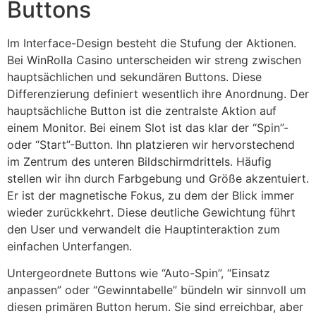
Buttons
Im Interface-Design besteht die Stufung der Aktionen.
Bei WinRolla Casino unterscheiden wir streng zwischen
hauptsächlichen und sekundären Buttons. Diese
Differenzierung definiert wesentlich ihre Anordnung. Der
hauptsächliche Button ist die zentralste Aktion auf
einem Monitor. Bei einem Slot ist das klar der “Spin”-
oder “Start”-Button. Ihn platzieren wir hervorstechend
im Zentrum des unteren Bildschirmdrittels. Häufig
stellen wir ihn durch Farbgebung und Größe akzentuiert.
Er ist der magnetische Fokus, zu dem der Blick immer
wieder zurückkehrt. Diese deutliche Gewichtung führt
den User und verwandelt die Hauptinteraktion zum
einfachen Unterfangen.
Untergeordnete Buttons wie “Auto-Spin”, “Einsatz
anpassen” oder “Gewinntabelle” bündeln wir sinnvoll um
diesen primären Button herum. Sie sind erreichbar, aber