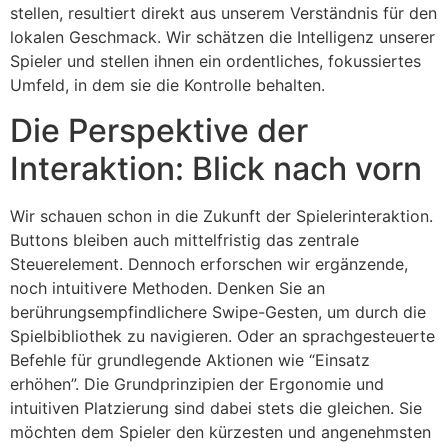
stellen, resultiert direkt aus unserem Verständnis für den
lokalen Geschmack. Wir schätzen die Intelligenz unserer
Spieler und stellen ihnen ein ordentliches, fokussiertes
Umfeld, in dem sie die Kontrolle behalten.
Die Perspektive der
Interaktion: Blick nach vorn
Wir schauen schon in die Zukunft der Spielerinteraktion.
Buttons bleiben auch mittelfristig das zentrale
Steuerelement. Dennoch erforschen wir ergänzende,
noch intuitivere Methoden. Denken Sie an
berührungsempfindlichere Swipe-Gesten, um durch die
Spielbibliothek zu navigieren. Oder an sprachgesteuerte
Befehle für grundlegende Aktionen wie “Einsatz
erhöhen”. Die Grundprinzipien der Ergonomie und
intuitiven Platzierung sind dabei stets die gleichen. Sie
möchten dem Spieler den kürzesten und angenehmsten