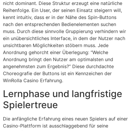
nicht dominant. Diese Struktur erzeugt eine natürliche
Reihenfolge. Ein User, der seinen Einsatz steigern will,
kennt intuitiv, dass er in der Nähe des Spin-Buttons
nach den entsprechenden Bedienelementen suchen
muss. Durch diese sinnvolle Gruppierung verhindern wir
ein unübersichtliches Interface, in dem der Nutzer nach
unsichtbaren Möglichkeiten stöbern muss. Jede
Anordnung gehorcht einer Überlegung: “Welche
Anordnung bringt den Nutzer am optimalsten und
angenehmsten zum Ergebnis?” Diese durchdachte
Choreografie der Buttons ist ein Kennzeichen der
WinRolla Casino Erfahrung.
Lernphase und langfristige
Spielertreue
Die anfängliche Erfahrung eines neuen Spielers auf einer
Casino-Plattform ist ausschlaggebend für seine