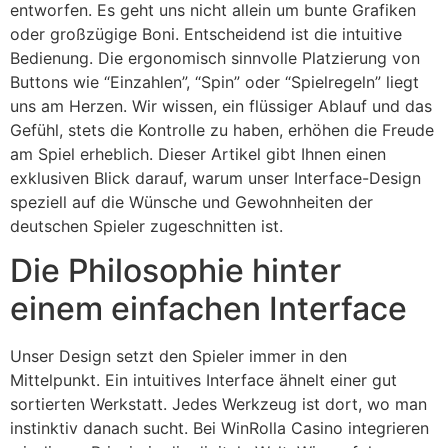
entworfen. Es geht uns nicht allein um bunte Grafiken
oder großzügige Boni. Entscheidend ist die intuitive
Bedienung. Die ergonomisch sinnvolle Platzierung von
Buttons wie “Einzahlen”, “Spin” oder “Spielregeln” liegt
uns am Herzen. Wir wissen, ein flüssiger Ablauf und das
Gefühl, stets die Kontrolle zu haben, erhöhen die Freude
am Spiel erheblich. Dieser Artikel gibt Ihnen einen
exklusiven Blick darauf, warum unser Interface-Design
speziell auf die Wünsche und Gewohnheiten der
deutschen Spieler zugeschnitten ist.
Die Philosophie hinter
einem einfachen Interface
Unser Design setzt den Spieler immer in den
Mittelpunkt. Ein intuitives Interface ähnelt einer gut
sortierten Werkstatt. Jedes Werkzeug ist dort, wo man
instinktiv danach sucht. Bei WinRolla Casino integrieren