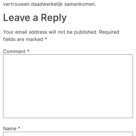
vertrouwen daadwerkelijk samenkomen.
Leave a Reply
Your email address will not be published.
Required
fields are marked
*
Comment
*
Name
*