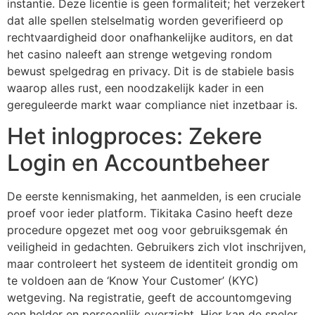
instantie. Deze licentie is geen formaliteit; het verzekert
dat alle spellen stelselmatig worden geverifieerd op
rechtvaardigheid door onafhankelijke auditors, en dat
het casino naleeft aan strenge wetgeving rondom
bewust spelgedrag en privacy. Dit is de stabiele basis
waarop alles rust, een noodzakelijk kader in een
gereguleerde markt waar compliance niet inzetbaar is.
Het inlogproces: Zekere
Login en Accountbeheer
De eerste kennismaking, het aanmelden, is een cruciale
proef voor ieder platform. Tikitaka Casino heeft deze
procedure opgezet met oog voor gebruiksgemak én
veiligheid in gedachten. Gebruikers zich vlot inschrijven,
maar controleert het systeem de identiteit grondig om
te voldoen aan de ‘Know Your Customer’ (KYC)
wetgeving. Na registratie, geeft de accountomgeving
een helder en persoonlijk overzicht. Hier kan de speler