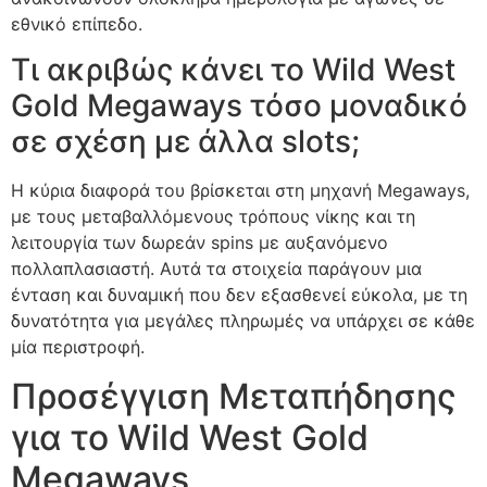
εθνικό επίπεδο.
Τι ακριβώς κάνει το Wild West
Gold Megaways τόσο μοναδικό
σε σχέση με άλλα slots;
Η κύρια διαφορά του βρίσκεται στη μηχανή Megaways,
με τους μεταβαλλόμενους τρόπους νίκης και τη
λειτουργία των δωρεάν spins με αυξανόμενο
πολλαπλασιαστή. Αυτά τα στοιχεία παράγουν μια
ένταση και δυναμική που δεν εξασθενεί εύκολα, με τη
δυνατότητα για μεγάλες πληρωμές να υπάρχει σε κάθε
μία περιστροφή.
Προσέγγιση Μεταπήδησης
για το Wild West Gold
Megaways