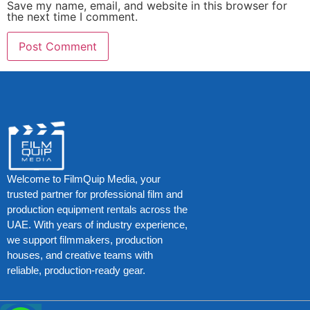
Save my name, email, and website in this browser for
the next time I comment.
Welcome to FilmQuip Media, your
trusted partner for professional film and
production equipment rentals across the
UAE. With years of industry experience,
we support filmmakers, production
houses, and creative teams with
reliable, production-ready gear.