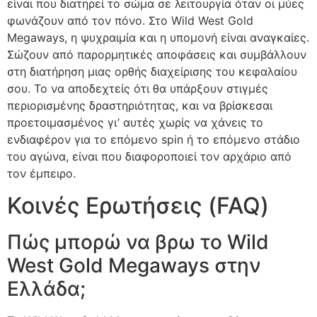
είναι που διατηρεί το σώμα σε λειτουργία όταν οι μύες
φωνάζουν από τον πόνο. Στο Wild West Gold
Megaways, η ψυχραιμία και η υπομονή είναι αναγκαίες.
Σώζουν από παρορμητικές αποφάσεις και συμβάλλουν
στη διατήρηση μιας ορθής διαχείρισης του κεφαλαίου
σου. Το να αποδεχτείς ότι θα υπάρξουν στιγμές
περιορισμένης δραστηριότητας, και να βρίσκεσαι
προετοιμασμένος γι’ αυτές χωρίς να χάνεις το
ενδιαφέρον για το επόμενο spin ή το επόμενο στάδιο
του αγώνα, είναι που διαφοροποιεί τον αρχάριο από
τον έμπειρο.
Κοινές Ερωτήσεις (FAQ)
Πώς μπορώ να βρω το Wild
West Gold Megaways στην
Ελλάδα;