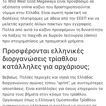
Το Wild West Gold Megaways είναι προσβάσιμο σε
αξιόπιστα online καζίνο που δραστηριοποιούνται
νόμιμα στην Ελλάδα. Είναι σωστή πρακτική να
διαλέγεις πλατφόρμες με άδεια από την ΕΕΕΠ και να
μελετάς κριτικές άλλων παικτών πριν εγγραφείς.
Πολλά από αυτά τα καζίνο προσφέρουν τη δυνατότητα
να παίξεις το παιχνίδι σε δωρεάν λειτουργία (demo)
πριν στοιχηματίσεις με πραγματικά χρήματα.
Προσφέρονται ελληνικές
διοργανώσεις τρίαθλου
κατάλληλες για αρχάριους;
Βεβαίως. Πολλές περιοχές και νησιά της Ελλάδας
διοργανώνουν αγώνες τύπου “sprint”, με συντομότερες
αποστάσεις. Είναι κατάλληλες για όσους επιχειρούν τα
πρώτα τους βήματα στον κόσμο του τρίαθλου.
Οργανισμοί όπως η Ελληνική Ομοσπονδία Τρίαθλου
ανακοινώνουν ολόκληρα ημερολόγια με αγώνες σε