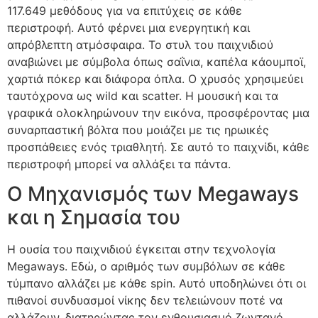
117.649 μεθόδους για να επιτύχεις σε κάθε
περιστροφή. Αυτό φέρνει μια ενεργητική και
απρόβλεπτη ατμόσφαιρα. Το στυλ του παιχνιδιού
αναβιώνει με σύμβολα όπως σαΐνια, καπέλα κάουμποϊ,
χαρτιά πόκερ και διάφορα όπλα. Ο χρυσός χρησιμεύει
ταυτόχρονα ως wild και scatter. Η μουσική και τα
γραφικά ολοκληρώνουν την εικόνα, προσφέροντας μια
συναρπαστική βόλτα που μοιάζει με τις ηρωικές
προσπάθειες ενός τριαθλητή. Σε αυτό το παιχνίδι, κάθε
περιστροφή μπορεί να αλλάξει τα πάντα.
Ο Μηχανισμός των Megaways
και η Σημασία του
Η ουσία του παιχνιδιού έγκειται στην τεχνολογία
Megaways. Εδώ, ο αριθμός των συμβόλων σε κάθε
τύμπανο αλλάζει με κάθε spin. Αυτό υποδηλώνει ότι οι
πιθανοί συνδυασμοί νίκης δεν τελειώνουν ποτέ να
αλλάζουν, διατηρώντας τον ενθουσιασμό ζωντανό.