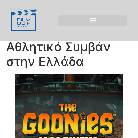
Triathlon Transition
Wild West Gold
Megaways Slot:
Αθλητικό Συμβάν
στην Ελλάδα