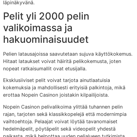
läpinäkyvänä.
Pelit yli 2000 pelin
valikoimassa ja
hakuominaisuudet
Pelien latausajoissa saavutetaan sujuva käyttökokemus.
Hitaat lataukset voivat häiritä pelikokemusta, joten
nopeat ratkaisumallit ovat etusijalla.
Eksklusiiviset pelit voivat tarjota ainutlaatuisia
kokemuksia ja mahdollisesti erityisiä palkintoja, mikä
erottaa Nopein Casinon joistakin kilpailijoista.
Nopein Casinon pelivalikoima ylittää tuhannen pelin
rajan, tarjoten sekä klassikkopelejä että modernimpia
vaihtoehtoja. Pelaajat voivat löytää tavanomaiset
hedelmäpelit, pöytäpelit sekä videopelit yhdestä
paikasta, mikä helpottaa uuden pelialueen tutkimista.