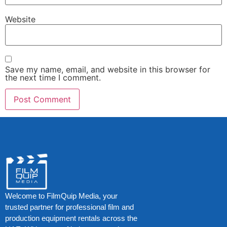
Website
Save my name, email, and website in this browser for
the next time I comment.
Welcome to FilmQuip Media, your
trusted partner for professional film and
production equipment rentals across the