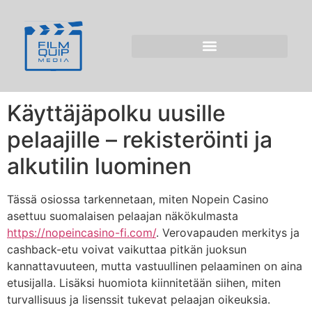
Nopein casino 2026
– Nopea ja luotettava
pelipaikka
Käyttäjäpolku uusille
pelaajille – rekisteröinti ja
alkutilin luominen
Tässä osiossa tarkennetaan, miten Nopein Casino
asettuu suomalaisen pelaajan näkökulmasta
https://nopeincasino-fi.com/
. Verovapauden merkitys ja
cashback-etu voivat vaikuttaa pitkän juoksun
kannattavuuteen, mutta vastuullinen pelaaminen on aina
etusijalla. Lisäksi huomiota kiinnitetään siihen, miten
turvallisuus ja lisenssit tukevat pelaajan oikeuksia.