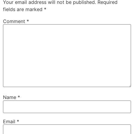
Your email address will not be published.
Required
fields are marked
*
Comment
*
Name
*
Email
*