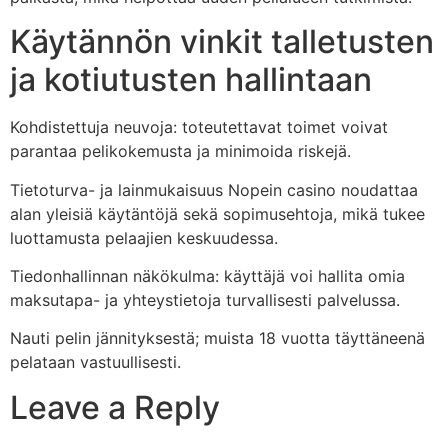
Käytännön vinkit talletusten
ja kotiutusten hallintaan
Kohdistettuja neuvoja: toteutettavat toimet voivat
parantaa pelikokemusta ja minimoida riskejä.
Tietoturva- ja lainmukaisuus Nopein casino noudattaa
alan yleisiä käytäntöjä sekä sopimusehtoja, mikä tukee
luottamusta pelaajien keskuudessa.
Tiedonhallinnan näkökulma: käyttäjä voi hallita omia
maksutapa- ja yhteystietoja turvallisesti palvelussa.
Nauti pelin jännityksestä; muista 18 vuotta täyttäneenä
pelataan vastuullisesti.
Leave a Reply