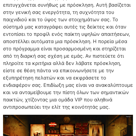
επιτυγχάνεται συνήθως με πρόσκληση. Αυτή βασίζεται
στην γενική σας ενεργότητα, τη συχνότητα του
παιχνιδιού και το ύψος των στοιχημάτων σας. Το
σύστημά μας καταγράφει αυτές τις δείκτες και όταν
εντοπίσει το προφίλ ενός παίκτη υψηλών απαιτήσεων,
αποστέλλει αυτόματα μια πρόσκληση. Η πορεία μέσα
στο πρόγραμμα είναι προσαρμοσμένη και στηρίζεται
από τη διαρκή σας σχέση με εμάς. Αν πιστεύετε ότι
πληροίτε τα κριτήρια αλλά δεν λάβατε πρόσκληση,
είστε σε θέση πάντα να επικοινωνήσετε με την
εξυπηρέτηση πελατών και να εκφράσετε το
ενδιαφέρον σας. Επιδίωξη μας είναι να ανακαλύπτουμε
και να ανταμείβουμε την πίστη όλων των σημαντικών
παικτών, χτίζοντας μια ομάδα VIP που αληθινά
αντιπροσωπεύει την ελίτ της κοινότητάς μας.