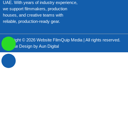
UAE. With years of industry experience,
we support filmmakers, production
houses, and creative teams with
reliable, production-ready gear.
Copyright © 2026 Website FilmQuip Media | All rights reserved.
Website Design by
Aun Digital