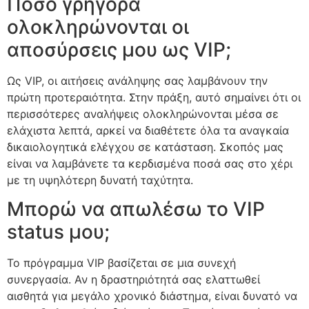
Πόσο γρήγορα
ολοκληρώνονται οι
αποσύρσεις μου ως VIP;
Ως VIP, οι αιτήσεις ανάληψης σας λαμβάνουν την
πρώτη προτεραιότητα. Στην πράξη, αυτό σημαίνει ότι οι
περισσότερες αναλήψεις ολοκληρώνονται μέσα σε
ελάχιστα λεπτά, αρκεί να διαθέτετε όλα τα αναγκαία
δικαιολογητικά ελέγχου σε κατάσταση. Σκοπός μας
είναι να λαμβάνετε τα κερδισμένα ποσά σας στο χέρι
με τη υψηλότερη δυνατή ταχύτητα.
Μπορώ να απωλέσω το VIP
status μου;
Το πρόγραμμα VIP βασίζεται σε μια συνεχή
συνεργασία. Αν η δραστηριότητά σας ελαττωθεί
αισθητά για μεγάλο χρονικό διάστημα, είναι δυνατό να