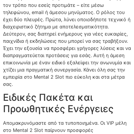
τον τρόπο που εσείς προτιμάτε – είτε μέσω
τηλεφώνου, email ή άμεσου μηνύματος. Ο ρόλος του
έχει δύο πλευρές. Πρώτα, λύνει οποιοδήποτε τεχνικό ή
διαχειριστικό ζήτημα με αποτελεσματικότητα.
Δεύτερον, σας διατηρεί ενήμερους για νέες ευκαιρίες,
παιχνίδια ή εκδηλώσεις που μπορεί να σας τραβήξουν.
Έχει την εξουσία να προσφέρει γρήγορες λύσεις και να
διαπραγματεύεται προτάσεις για εσάς. Αυτή η άμεση
επικοινωνία με έναν ειδικό εξαλείφει την ανωνυμία και
χτίζει μια πραγματική συνεργασία. Κάνει όλη σας την
εμπειρία στο Mental 2 Slot πιο εύκολη και στα μέτρα
σας.
Ειδικές Πακέτα και
Προωθητικές Ενέργειες
Απομακρυνόμαστε από τα τυποποιημένα. Οι VIP μέλη
στο Mental 2 Slot παίρνουν προσφορές