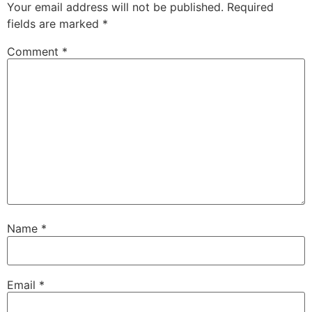
Your email address will not be published.
Required
fields are marked
*
Comment
*
Name
*
Email
*