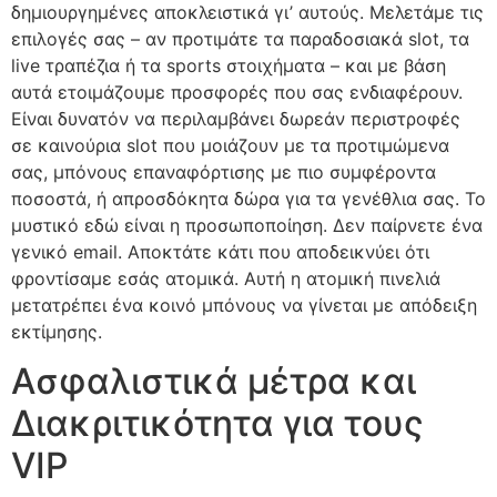
δημιουργημένες αποκλειστικά γι’ αυτούς. Μελετάμε τις
επιλογές σας – αν προτιμάτε τα παραδοσιακά slot, τα
live τραπέζια ή τα sports στοιχήματα – και με βάση
αυτά ετοιμάζουμε προσφορές που σας ενδιαφέρουν.
Είναι δυνατόν να περιλαμβάνει δωρεάν περιστροφές
σε καινούρια slot που μοιάζουν με τα προτιμώμενα
σας, μπόνους επαναφόρτισης με πιο συμφέροντα
ποσοστά, ή απροσδόκητα δώρα για τα γενέθλια σας. Το
μυστικό εδώ είναι η προσωποποίηση. Δεν παίρνετε ένα
γενικό email. Αποκτάτε κάτι που αποδεικνύει ότι
φροντίσαμε εσάς ατομικά. Αυτή η ατομική πινελιά
μετατρέπει ένα κοινό μπόνους να γίνεται με απόδειξη
εκτίμησης.
Ασφαλιστικά μέτρα και
Διακριτικότητα για τους
VIP