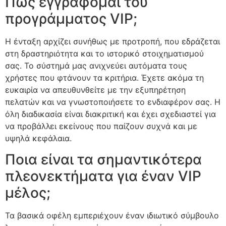
Πώς εγγράφομαι του
προγράμματος VIP;
Η ένταξη αρχίζει συνήθως με προτροπή, που εδράζεται
στη δραστηριότητα και το ιστορικό στοιχηματισμού
σας. Το σύστημά μας ανιχνεύει αυτόματα τους
χρήστες που φτάνουν τα κριτήρια. Έχετε ακόμα τη
ευκαιρία να απευθυνθείτε με την εξυπηρέτηση
πελατών και να γνωστοποιήσετε το ενδιαφέρον σας. Η
όλη διαδικασία είναι διακριτική και έχει σχεδιαστεί για
να προβάλλει εκείνους που παίζουν συχνά και με
υψηλά κεφάλαια.
Ποια είναι τα σημαντικότερα
πλεονεκτήματα για έναν VIP
μέλος;
Τα βασικά οφέλη εμπεριέχουν έναν ιδιωτικό σύμβουλο