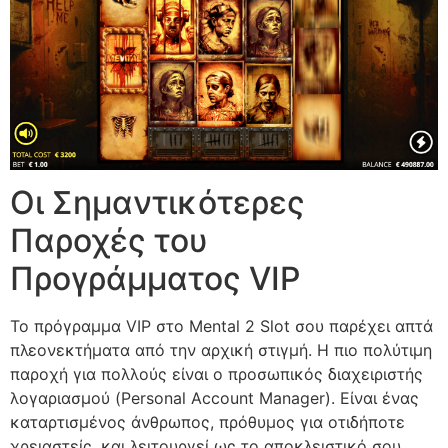
Οι Σημαντικότερες
Παροχές του
Προγράμματος VIP
Το πρόγραμμα VIP στο Mental 2 Slot σου παρέχει απτά
πλεονεκτήματα από την αρχική στιγμή. Η πιο πολύτιμη
παροχή για πολλούς είναι ο προσωπικός διαχειριστής
λογαριασμού (Personal Account Manager). Είναι ένας
καταρτισμένος άνθρωπος, πρόθυμος για οτιδήποτε
χρειαστείς, και λειτουργεί ως το αποκλειστικό σου