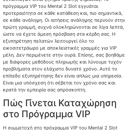
πρόγραμμα VIP του Mental 2 Slot εγγυάται
προτεραιότητα σε κάθε κατάθεση και, πιο σημαντικά,
σε κάθε ανάληψη. Οι αιτήσεις ανάληψης περνούν στην
πρώτη γραμμή, συχνά ολοκληρώνονται σε λίγα λεπτά,
ώστε να έχετε άμεση πρόσβαση στα κέρδη σας. Η
εξυπηρέτηση πελατών λειτουργεί όλο το
εικοσιτετράωρο με αποκλειστικές γραμμές για VIP
μέλη. Δεν περιμένετε στην ουρά. Επίσης, σας βοηθάμε
με διάφορες μεθόδους πληρωμής και λύνουμε τυχόν
προβλήματα στον ελάχιστο δυνατό χρόνο. Αυτό το
επίπεδο εξυπηρέτησης δεν είναι απλώς μια υπηρεσία.
Είναι μια υπόσχεση ότι σέβεται τον χρόνο σας και
κρατά την εμπειρία σας απρόσκοπτη.
Πώς Γίνεται Καταχώρηση
στο Πρόγραμμα VIP
Η συμμετοχή στο πρόγραμμα VIP του Mental 2 Slot