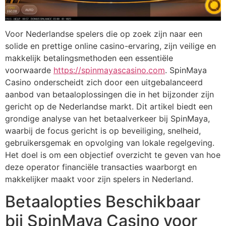
Voor Nederlandse spelers die op zoek zijn naar een
solide en prettige online casino-ervaring, zijn veilige en
makkelijk betalingsmethoden een essentiële
voorwaarde
https://spinmayascasino.com
. SpinMaya
Casino onderscheidt zich door een uitgebalanceerd
aanbod van betaaloplossingen die in het bijzonder zijn
gericht op de Nederlandse markt. Dit artikel biedt een
grondige analyse van het betaalverkeer bij SpinMaya,
waarbij de focus gericht is op beveiliging, snelheid,
gebruikersgemak en opvolging van lokale regelgeving.
Het doel is om een objectief overzicht te geven van hoe
deze operator financiële transacties waarborgt en
makkelijker maakt voor zijn spelers in Nederland.
Betaalopties Beschikbaar
bij SpinMaya Casino voor