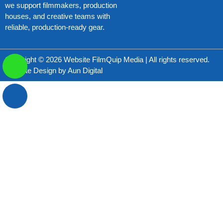
we support filmmakers, production
houses, and creative teams with
reliable, production-ready gear.
Copyright © 2026 Website FilmQuip Media | All rights reserved.
Website Design by
Aun Digital