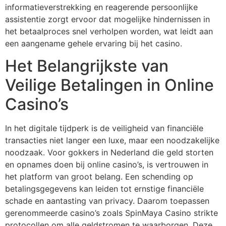
informatieverstrekking en reagerende persoonlijke
assistentie zorgt ervoor dat mogelijke hindernissen in
het betaalproces snel verholpen worden, wat leidt aan
een aangename gehele ervaring bij het casino.
Het Belangrijkste van
Veilige Betalingen in Online
Casino’s
In het digitale tijdperk is de veiligheid van financiële
transacties niet langer een luxe, maar een noodzakelijke
noodzaak. Voor gokkers in Nederland die geld storten
en opnames doen bij online casino’s, is vertrouwen in
het platform van groot belang. Een schending op
betalingsgegevens kan leiden tot ernstige financiële
schade en aantasting van privacy. Daarom toepassen
gerenommeerde casino’s zoals SpinMaya Casino strikte
protocollen om alle geldstromen te waarborgen. Deze