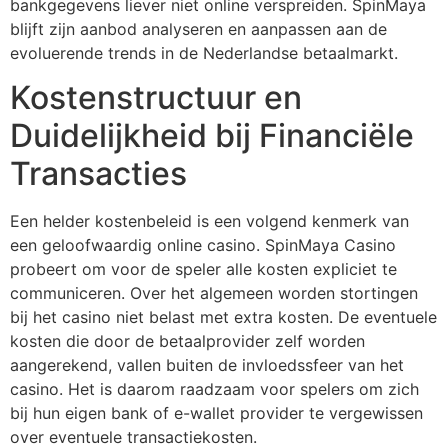
bankgegevens liever niet online verspreiden. SpinMaya
blijft zijn aanbod analyseren en aanpassen aan de
evoluerende trends in de Nederlandse betaalmarkt.
Kostenstructuur en
Duidelijkheid bij Financiële
Transacties
Een helder kostenbeleid is een volgend kenmerk van
een geloofwaardig online casino. SpinMaya Casino
probeert om voor de speler alle kosten expliciet te
communiceren. Over het algemeen worden stortingen
bij het casino niet belast met extra kosten. De eventuele
kosten die door de betaalprovider zelf worden
aangerekend, vallen buiten de invloedssfeer van het
casino. Het is daarom raadzaam voor spelers om zich
bij hun eigen bank of e-wallet provider te vergewissen
over eventuele transactiekosten.