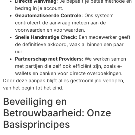
Directe Aanvraag:
Je bepaalt je betaalmethode en
bedrag in je account.
Geautomatiseerde Controle:
Ons systeem
controleert de aanvraag meteen aan de
voorwaarden en voorwaarden.
Snelle Handmatige Check:
Een medewerker geeft
de definitieve akkoord, vaak al binnen een paar
uur.
Partnerschap met Providers:
We werken samen
met partijen die zelf ook efficiënt zijn, zoals e-
wallets en banken voor directe overboekingen.
Door deze aanpak blijft alles gestroomlijnd verlopen,
van het begin tot het eind.
Beveiliging en
Betrouwbaarheid: Onze
Basisprincipes