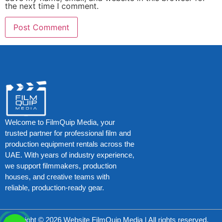
the next time I comment.
Welcome to FilmQuip Media, your
trusted partner for professional film and
production equipment rentals across the
UAE. With years of industry experience,
we support filmmakers, production
houses, and creative teams with
reliable, production-ready gear.
Copyright © 2026 Website FilmQuip Media | All rights reserved.