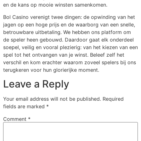
en de kans op mooie winsten samenkomen.
Bol Casino verenigt twee dingen: de opwinding van het
jagen op een hoge prijs en de waarborg van een snelle,
betrouwbare uitbetaling. We hebben ons platform om
de speler heen gebouwd. Daardoor gaat elk onderdeel
soepel, veilig en vooral plezierig: van het kiezen van een
spel tot het ontvangen van je winst. Beleef zelf het
verschil en kom erachter waarom zoveel spelers bij ons
terugkeren voor hun glorierijke moment.
Leave a Reply
Your email address will not be published.
Required
fields are marked
*
Comment
*