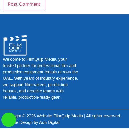
Welcome to FilmQuip Media, your
trusted partner for professional film and
production equipment rentals across the
UAE. With years of industry experience,
we support filmmakers, production
houses, and creative teams with
reliable, production-ready gear.
Copyright © 2026 Website FilmQuip Media | All rights reserved.
Website Design by
Aun Digital