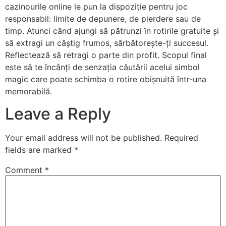
cazinourile online le pun la dispoziție pentru joc
responsabil: limite de depunere, de pierdere sau de
timp. Atunci când ajungi să pătrunzi în rotirile gratuite și
să extragi un câștig frumos, sărbătorește-ți succesul.
Reflectează să retragi o parte din profit. Scopul final
este să te încânți de senzația căutării acelui simbol
magic care poate schimba o rotire obișnuită într-una
memorabilă.
Leave a Reply
Your email address will not be published.
Required
fields are marked
*
Comment
*