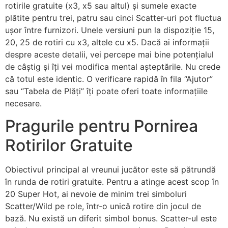
rotirile gratuite (x3, x5 sau altul) și sumele exacte
plătite pentru trei, patru sau cinci Scatter-uri pot fluctua
ușor între furnizori. Unele versiuni pun la dispoziție 15,
20, 25 de rotiri cu x3, altele cu x5. Dacă ai informații
despre aceste detalii, vei percepe mai bine potențialul
de câștig și îți vei modifica mental așteptările. Nu crede
că totul este identic. O verificare rapidă în fila “Ajutor”
sau “Tabela de Plăți” îți poate oferi toate informațiile
necesare.
Pragurile pentru Pornirea
Rotirilor Gratuite
Obiectivul principal al vreunui jucător este să pătrundă
în runda de rotiri gratuite. Pentru a atinge acest scop în
20 Super Hot, ai nevoie de minim trei simboluri
Scatter/Wild pe role, într-o unică rotire din jocul de
bază. Nu există un diferit simbol bonus. Scatter-ul este