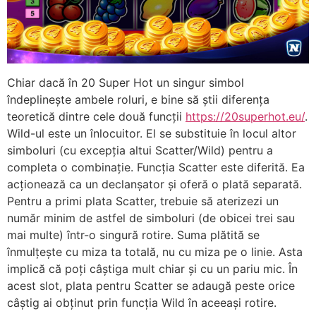
Chiar dacă în 20 Super Hot un singur simbol
îndeplinește ambele roluri, e bine să știi diferența
teoretică dintre cele două funcții
https://20superhot.eu/
.
Wild-ul este un înlocuitor. El se substituie în locul altor
simboluri (cu excepția altui Scatter/Wild) pentru a
completa o combinație. Funcția Scatter este diferită. Ea
acționează ca un declanșator și oferă o plată separată.
Pentru a primi plata Scatter, trebuie să aterizezi un
număr minim de astfel de simboluri (de obicei trei sau
mai multe) într-o singură rotire. Suma plătită se
înmulțește cu miza ta totală, nu cu miza pe o linie. Asta
implică că poți câștiga mult chiar și cu un pariu mic. În
acest slot, plata pentru Scatter se adaugă peste orice
câștig ai obținut prin funcția Wild în aceeași rotire.