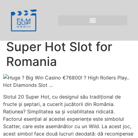
Simbolul împrăștiat
Powers and Bonus
Activation in 20
Super Hot Slot for
Romania
Slotul 20 Super Hot, cu designul său tradițional de
fructe și șeptari, a cucerit jucătorii din România.
Rațiunea? Simplitatea sa și volatilitatea ridicată.
Factorul esențial al acestei experiențe este simbolul
Scatter, care este asemănător cu un Wild. La acest joc,
acest simbol face două lucruri deodată: dă recompense