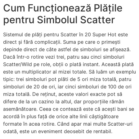
Cum Funcționează Plățile
pentru Simbolul Scatter
Sistemul de plăți pentru Scatter în 20 Super Hot este
direct și fără complicații. Suma pe care o primești
depinde direct de câte astfel de simboluri se afișează.
Dacă într-o rotire vezi trei, patru sau cinci simboluri
Scatter/Wild pe role, obții o plată instant. Această plată
este un multiplicator al mizei totale. Să luăm un exemplu
tipic: trei simboluri pot plăti de 5 ori miza totală, patru
simboluri de 20 de ori, iar cinci simboluri de 100 de ori
miza totală. De reținut, aceste valori exacte pot să
difere de la un cazino la altul, dar proporțiile rămân
asemănătoare. Ceea ce contează este că acești bani se
acordă în plus față de orice alte linii câștigătoare
formate în acea rotire. Când apar mai multe Scatter-uri
odată, este un eveniment deosebit de rentabil.