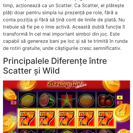
timp, acționează ca un Scatter. Ca Scatter, el plătește
plăți doar pentru simpla lui prezență pe role, fără a
conta poziția și fără să țină cont de liniile de plată. Nu
trebuie să fie pe o linie activă. Această dublă funcție îl
transformă în cel mai important simbol din joc. Este
capabil să genereze bani pe loc și să te trimită în runda
de rotiri gratuite, unde câștigurile cresc semnificativ.
Principalele Diferențe între
Scatter și Wild