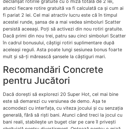
declanșat rotirile gratuite cu o miză totală de 2 lei,
atunci fiecare rotire gratuită va fi calculată ca și cum ai
fi pariat 2 lei. Cel mai atractiv lucru este că în timpul
acestei runde, șansa de a mai vedea simboluri Scatter
persistă aceeași. Poți să activezi din nou rotiri gratuite.
Dacă primi din nou trei, patru sau cinci simboluri Scatter
în cadrul bonusului, câștigi rotiri suplimentare după
aceleași reguli. Asta poate lungi sesiunea bonus foarte
mult și să-ți mărească șansele la câștiguri mari.
Recomandări Concrete
pentru Jucători
Dacă dorești să explorezi 20 Super Hot, cel mai bine
este să demarezi cu versiunea de demo. Așa te
acomodezi cu interfața, cu viteza jocului și cu senzația
generală, fără să riști bani. Atunci când treci la jocul cu
bani reali, stabilește un buget clar pe care îl privești
cheltuială pentru divertisment. Optează pentru o miză