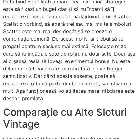
Dată fiind volatilitatea mare, cea mai bună strategie
este să fixezi un buget clar și să nu încerci să îți
recuperezi pierderile imediat, nădăjduind la un Scatter.
Statistic vorbind, să apară trei sau mai multe simboluri
Scatter este mai mai des decât să se creeze o
combinație comună. De acest motiv, ar trebui să te
pregăti pentru o sesiune mai extinsă. Folosește mize
care să îți îngăduie sute de rotiri, nu doar sute. Doar așa
ai o șansă reală să lovești evenimentul bonus. Nu este
deloc rar să treacă sute de rotiri fără niciun trigger
semnificativ. Dar când acesta sosește, poate să
recupereze o bună parte din banii mizați, sau chiar mai
mult. Așa funcționează volatilitatea mare: răbdarea este
deseori premiată.
Comparație cu Alte Sloturi
Vintage
Când compari 20 Super Hot cu alte sloturi clasice