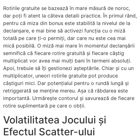
Rotirile gratuite se bazează în mare măsură de noroc,
dar poți fi atent la câteva detalii practice. În primul rând,
pentru că miza din bonus este stabilită la nivelul de la
declanșare, e mai bine să activezi funcția cu o miză
totală pe care ți-o permiți, dar care nu este cea mai
mică posibilă. O miză mai mare în momentul declanșării
semnifică că fiecare rotire gratuită și fiecare câștig
multiplicat vor avea mai mulți bani în termeni absoluți.
Apoi, trebuie să îți gestionezi așteptările. Chiar și cu un
multiplicator, uneori rotirile gratuite pot produce
câștiguri mici. Dar potențialul pentru o rundă lungă și
retriggerată se menține mereu. Așa că răbdarea este
importantă. Urmărește contorul și savurează de fiecare
rotire suplimentară pe care o obții.
Volatilitatea Jocului și
Efectul Scatter-ului