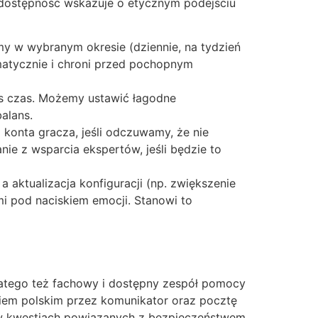
 dostępność wskazuje o etycznym podejściu
y w wybranym okresie (dziennie, na tydzień
matycznie i chroni przed pochopnym
as czas. Możemy ustawić łagodne
alans.
konta gracza, jeśli odczuwamy, że nie
nie z wsparcia ekspertów, jeśli będzie to
a aktualizacja konfiguracji (np. zwiększenie
i pod naciskiem emocji. Stanowi to
latego też fachowy i dostępny zespół pomocy
kiem polskim przez komunikator oraz pocztę
że w kwestiach powiązanych z bezpieczeństwem