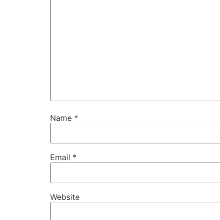
Name
*
Email
*
Website