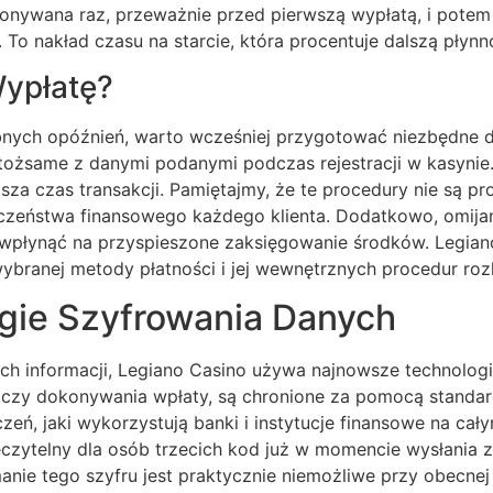
onywana raz, przeważnie przed pierwszą wypłatą, i potem n
ją. To nakład czasu na starcie, która procentuje dalszą płyn
Wypłatę?
bnych opóźnień, warto wcześniej przygotować niezbędne d
tożsame z danymi podanymi podczas rejestracji w kasynie.
sza czas transakcji. Pamiętajmy, że te procedury nie są 
eczeństwa finansowego każdego klienta. Dodatkowo, omija
wpłynąć na przyspieszone zaksięgowanie środków. Legian
wybranej metody płatności i jej wewnętrznych procedur roz
ie Szyfrowania Danych
h informacji, Legiano Casino używa najnowsze technologie
a czy dokonywania wpłaty, są chronione za pomocą standar
eń, jaki wykorzystują banki i instytucje finansowe na cał
eczytelny dla osób trzecich kod już w momencie wysłania
anie tego szyfru jest praktycznie niemożliwe przy obecnej 