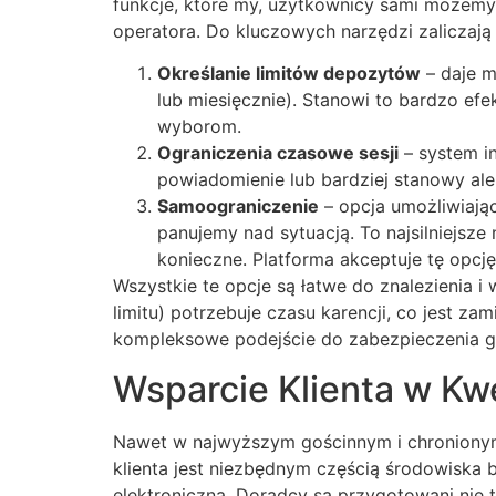
funkcje, które my, użytkownicy sami możemy
operatora. Do kluczowych narzędzi zaliczają 
Określanie limitów depozytów
– daje m
lub miesięcznie). Stanowi to bardzo ef
wyborom.
Ograniczenia czasowe sesji
– system i
powiadomienie lub bardziej stanowy ale
Samoograniczenie
– opcja umożliwiają
panujemy nad sytuacją. To najsilniejsze
konieczne. Platforma akceptuje tę opcj
Wszystkie te opcje są łatwe do znalezienia i 
limitu) potrzebuje czasu karencji, co jest 
kompleksowe podejście do zabezpieczenia g
Wsparcie Klienta w K
Nawet w najwyższym gościnnym i chronionym 
klienta jest niezbędnym częścią środowiska
elektroniczną. Doradcy są przygotowani nie 