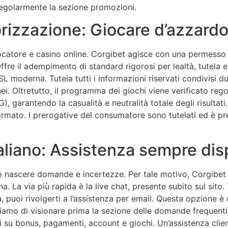
a regolarmente la sezione promozioni.
orizzazione: Giocare d’azzar
ocatore e casino online. Corgibet agisce con una permesso gl
re il adempimento di standard rigorosi per lealtà, tutela e 
SL moderna. Tutela tutti i informazioni riservati condivisi d
anei. Oltretutto, il programma dei giochi viene verificato reg
arantendo la casualità e neutralità totale degli risultati. 
ormato. I prerogative del consumatore sono tutelati ed è p
taliano: Assistenza sempre dis
 nascere domande e incertezze. Per tale motivo, Corgibet m
ana. La via più rapida è la live chat, presente subito sul sit
iva, puoi rivolgerti a l’assistenza per email. Questa opzion
iamo di visionare prima la sezione delle domande frequenti
i su bonus, pagamenti, account e giochi. Un’assistenza clie