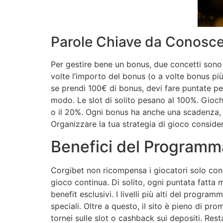
Parole Chiave da Conoscer
Per gestire bene un bonus, due concetti sono f
volte l’importo del bonus (o a volte bonus più
se prendi 100€ di bonus, devi fare puntate per
modo. Le slot di solito pesano al 100%. Gioch
o il 20%. Ogni bonus ha anche una scadenza, d
Organizzare la tua strategia di gioco conside
Benefici del Programma
Corgibet non ricompensa i giocatori solo con 
gioco continua. Di solito, ogni puntata fatta m
benefit esclusivi. I livelli più alti del prog
speciali. Oltre a questo, il sito è pieno di pro
tornei sulle slot o cashback sui depositi. Res