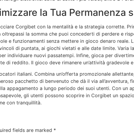
ttimizzare la Tua Permanenza 
occiare Corgibet con la mentalità e la strategia corrette. Pri
 oltrepassi la somma che puoi concederti di perdere e rispe
le e funzionamenti senza mettere in gioco denaro reale. Le
incoli di puntata, ai giochi vietati e alle date limite. Varia 
per individuare nuovi passatempi. Infine, gioca per diverti
di reddito. Il gioco deve rimanere un’attività gradevole e 
catori italiani. Combina un’offerta promozionale allettante,
neroso pacchetto di benvenuto che dà il via all’avventura, 
ulla appagamento a lungo periodo dei suoi utenti. Con un a
apevole, gli utenti possono scoprire in Corgibet un spazio
e con tranquillità.
uired fields are marked
*