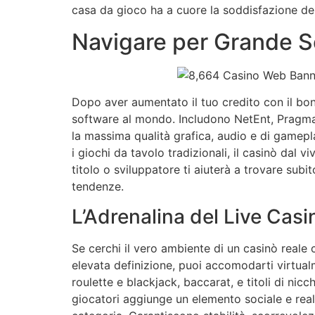
casa da gioco ha a cuore la soddisfazione dei 
Navigare per Grande Se
Dopo aver aumentato il tuo credito con il bonus
software al mondo. Includono NetEnt, Pragmati
la massima qualità grafica, audio e di gameplay
i giochi da tavolo tradizionali, il casinò dal vi
titolo o sviluppatore ti aiuterà a trovare subi
tendenze.
L’Adrenalina del Live Casi
Se cerchi il vero ambiente di un casinò reale
elevata definizione, puoi accomodarti virtualme
roulette e blackjack, baccarat, e titoli di ni
giocatori aggiunge un elemento sociale e reali