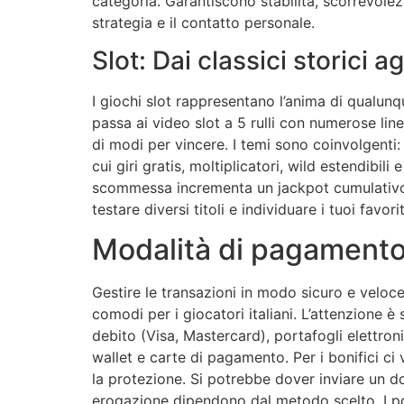
categoria. Garantiscono stabilità, scorrevol
strategia e il contatto personale.
Slot: Dai classici storici
I giochi slot rappresentano l’anima di qualunque
passa ai video slot a 5 rulli con numerose l
di modi per vincere. I temi sono coinvolgenti
cui giri gratis, moltiplicatori, wild estendib
scommessa incrementa un jackpot cumulativo ch
testare diversi titoli e individuare i tuoi favor
Modalità di pagamento P
Gestire le transazioni in modo sicuro e velo
comodi per i giocatori italiani. L’attenzione è
debito (Visa, Mastercard), portafogli elettroni
wallet e carte di pagamento. Per i bonifici ci 
la protezione. Si potrebbe dover inviare un do
erogazione dipendono dal metodo scelto. I port