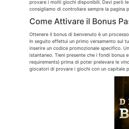
provare i molti giochi disponibili. Devi però l
consigliamo di controllare sempre la pagina p
Come Attivare il Bonus P
Ottenere il bonus di benvenuto è un processo d
In seguito effettui un primo versamento sul tu
inserire un codice promozionale specifico. U
istantaneo. Tieni presente che i fondi bonus e
requirements) prima di poter prelevare le vin
giocatori di provare i giochi con un capitale p