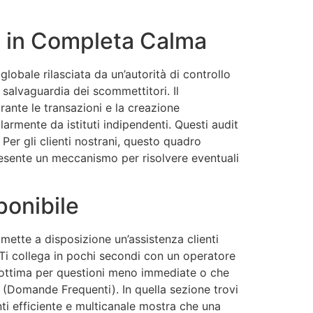
do in Completa Calma
obale rilasciata da un’autorità di controllo
salvaguardia dei scommettitori. Il
urante le transazioni e la creazione
olarmente da istituti indipendenti. Questi audit
Per gli clienti nostrani, questo quadro
resente un meccanismo per risolvere eventuali
ponibile
ette a disposizione un’assistenza clienti
o. Ti collega in pochi secondi con un operatore
e è ottima per questioni meno immediate o che
 (Domande Frequenti). In quella sezione trovi
nti efficiente e multicanale mostra che una