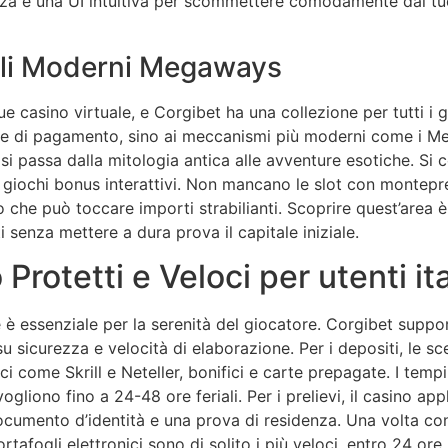
ezza e una UI intuitiva per scommettere comodamente dal tu
 agli Moderni Megaways
 casino virtuale, e Corgibet ha una collezione per tutti i gust
inee di pagamento, sino ai meccanismi più moderni come i Me
: si passa dalla mitologia antica alle avventure esotiche. S
ili e giochi bonus interattivi. Non mancano le slot con monte
e può toccare importi strabilianti. Scoprire quest’area è 
iti senza mettere a dura prova il capitale iniziale.
rotetti e Veloci per utenti ita
ce è essenziale per la serenità del giocatore. Corgibet sup
 su sicurezza e velocità di elaborazione. Per i depositi, le sc
ci come Skrill e Neteller, bonifici e carte prepagate. I temp
vogliono fino a 24-48 ore feriali. Per i prelievi, il casino a
cumento d’identità e una prova di residenza. Una volta conf
afogli elettronici sono di solito i più veloci, entro 24 ore.