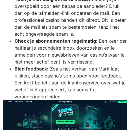
overspoeld door een bepaalde aanbieder? Druk
dan op de ‘afmelden’-link onderaan de mail. Een
professioneel casino handelt dit direct. Dit is beter
dan de mail als spam te bestempelen, tenzij het
echt ongevraagde spam is.
Check je abonnementen regelmatig:
Een keer per
halfjaar je secundaire inbox doorzoeken en je
afmelden voor nieuwsbrieven van casino’s waar je
niet meer actief bent, is verfrissend.
Bied feedback:
Zoals het verhaal van Mark laat
blijken, staan casino’s soms open voor feedback.
Een kort bericht aan de klantenservice over wat je
wel of niet apprecieert, kan soms tot
veranderingen leiden.