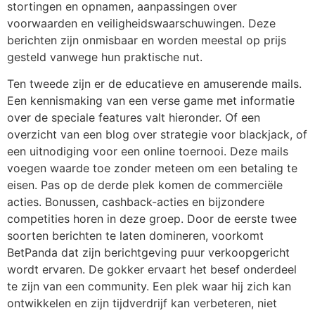
stortingen en opnamen, aanpassingen over
voorwaarden en veiligheidswaarschuwingen. Deze
berichten zijn onmisbaar en worden meestal op prijs
gesteld vanwege hun praktische nut.
Ten tweede zijn er de educatieve en amuserende mails.
Een kennismaking van een verse game met informatie
over de speciale features valt hieronder. Of een
overzicht van een blog over strategie voor blackjack, of
een uitnodiging voor een online toernooi. Deze mails
voegen waarde toe zonder meteen om een betaling te
eisen. Pas op de derde plek komen de commerciële
acties. Bonussen, cashback-acties en bijzondere
competities horen in deze groep. Door de eerste twee
soorten berichten te laten domineren, voorkomt
BetPanda dat zijn berichtgeving puur verkoopgericht
wordt ervaren. De gokker ervaart het besef onderdeel
te zijn van een community. Een plek waar hij zich kan
ontwikkelen en zijn tijdverdrijf kan verbeteren, niet