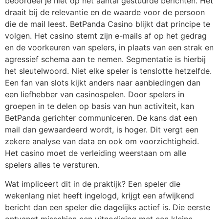
beoordeel je niet op het aantal gestuurde berichten. Het
draait bij de relevantie en de waarde voor de persoon
die de mail leest. BetPanda Casino blijkt dat principe te
volgen. Het casino stemt zijn e-mails af op het gedrag
en de voorkeuren van spelers, in plaats van een strak en
agressief schema aan te nemen. Segmentatie is hierbij
het sleutelwoord. Niet elke speler is tenslotte hetzelfde.
Een fan van slots kijkt anders naar aanbiedingen dan
een liefhebber van casinospelen. Door spelers in
groepen in te delen op basis van hun activiteit, kan
BetPanda gerichter communiceren. De kans dat een
mail dan gewaardeerd wordt, is hoger. Dit vergt een
zekere analyse van data en ook om voorzichtigheid.
Het casino moet de verleiding weerstaan om alle
spelers alles te versturen.
Wat impliceert dit in de praktijk? Een speler die
wekenlang niet heeft ingelogd, krijgt een afwijkend
bericht dan een speler die dagelijks actief is. Die eerste
ontvangt misschien een uitnodiging met een kleine