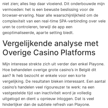
niet zien; alles liep daar vloeiend. Dit onderbouwde mijn
vermoeden: het is een bewuste beslissing voor de
browser-ervaring. Naar alle waarschijnlijkheid om de
complexiteit van een real-time SPA-verbinding over vele
uren te controleren, terwijl de app een
geoptimaliseerde, aparte setting biedt.
Vergelijkende analyse met
Overige Casino Platforms
Mijn interesse strekte zich uit verder dan enkel Playone.
Hoe behandelen overige grote casino’s in België dit
aan? Ik heb bezocht er enkele voor een korte
vergelijking. De resultaten bleken interessant. Een aantal
casino’s handelen veel rigoureuzer te werk: na een
vastgestelde tijd van inactiviteit word je volledig
uitgelogd en dient u opnieuw inloggen. Dat is veel
hinderlijker dan de subtiele refresh van Playone.