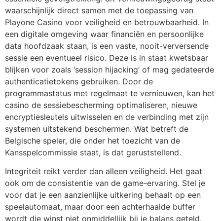
waarschijnlijk direct samen met de toepassing van
Playone Casino voor veiligheid en betrouwbaarheid. In
een digitale omgeving waar financiën en persoonlijke
data hoofdzaak staan, is een vaste, nooit-verversende
sessie een eventueel risico. Deze is in staat kwetsbaar
blijken voor zoals ‘session hijacking’ of mag gedateerde
authenticatietokens gebruiken. Door de
programmastatus met regelmaat te vernieuwen, kan het
casino de sessiebescherming optimaliseren, nieuwe
encryptiesleutels uitwisselen en de verbinding met zijn
systemen uitstekend beschermen. Wat betreft de
Belgische speler, die onder het toezicht van de
Kansspelcommissie staat, is dat geruststellend.
Integriteit reikt verder dan alleen veiligheid. Het gaat
ook om de consistentie van de game-ervaring. Stel je
voor dat je een aanzienlijke uitkering behaalt op een
speelautomaat, maar door een achterhaalde buffer
wordt die winst niet onmiddellijk bij je balans geteld.