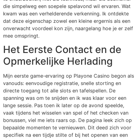
die simpelweg een soepele spelavond wil ervaren. Wat
kwam was een verhelderende verkenning. Ik ontdekte
dat deze eigenschap zowel een kleine ergernis als een
onverwacht voordeel kon zijn, naargelang hoe je er zelf
mee omspringt.
Het Eerste Contact en de
Opmerkelijke Herlading
Mijn eerste game-ervaring op Playone Casino begon als
vanouds: eenvoudige registratie, snelle storting en
directe toegang tot alle slots en tafelspellen. De
spanning was om te snijden en ik was klaar voor een
lange sessie. Pas toen ik later op de avond speelde,
vaak tijdens het wisselen van spel of het checken van
bonussen, viel me iets raars op. De pagina leek zich op
bepaalde momenten te vernieuwen. Dit deed zich voor
specifiek na een tijdje stilte of bij het openen van een