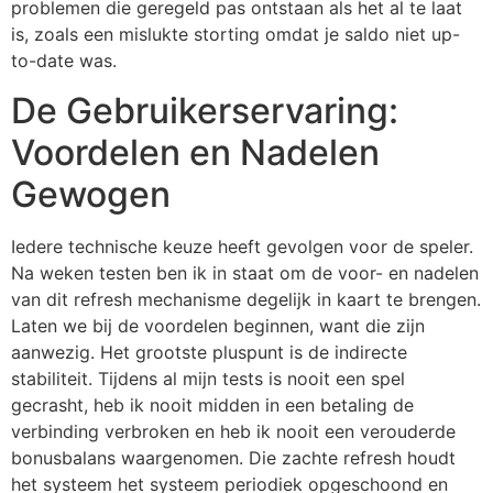
problemen die geregeld pas ontstaan als het al te laat
is, zoals een mislukte storting omdat je saldo niet up-
to-date was.
De Gebruikerservaring:
Voordelen en Nadelen
Gewogen
Iedere technische keuze heeft gevolgen voor de speler.
Na weken testen ben ik in staat om de voor- en nadelen
van dit refresh mechanisme degelijk in kaart te brengen.
Laten we bij de voordelen beginnen, want die zijn
aanwezig. Het grootste pluspunt is de indirecte
stabiliteit. Tijdens al mijn tests is nooit een spel
gecrasht, heb ik nooit midden in een betaling de
verbinding verbroken en heb ik nooit een verouderde
bonusbalans waargenomen. Die zachte refresh houdt
het systeem het systeem periodiek opgeschoond en