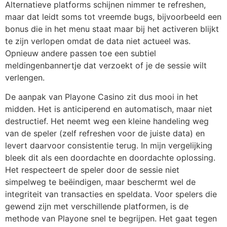
Alternatieve platforms schijnen nimmer te refreshen,
maar dat leidt soms tot vreemde bugs, bijvoorbeeld een
bonus die in het menu staat maar bij het activeren blijkt
te zijn verlopen omdat de data niet actueel was.
Opnieuw andere passen toe een subtiel
meldingenbannertje dat verzoekt of je de sessie wilt
verlengen.
De aanpak van Playone Casino zit dus mooi in het
midden. Het is anticiperend en automatisch, maar niet
destructief. Het neemt weg een kleine handeling weg
van de speler (zelf refreshen voor de juiste data) en
levert daarvoor consistentie terug. In mijn vergelijking
bleek dit als een doordachte en doordachte oplossing.
Het respecteert de speler door de sessie niet
simpelweg te beëindigen, maar beschermt wel de
integriteit van transacties en speldata. Voor spelers die
gewend zijn met verschillende platformen, is de
methode van Playone snel te begrijpen. Het gaat tegen