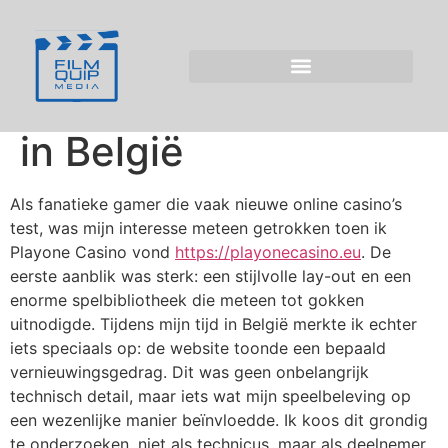
Mijn Ervaring met
het Refresh Gedrag
van Playone Casino
in België
Als fanatieke gamer die vaak nieuwe online casino’s
test, was mijn interesse meteen getrokken toen ik
Playone Casino vond
https://playonecasino.eu
. De
eerste aanblik was sterk: een stijlvolle lay-out en een
enorme spelbibliotheek die meteen tot gokken
uitnodigde. Tijdens mijn tijd in België merkte ik echter
iets speciaals op: de website toonde een bepaald
vernieuwingsgedrag. Dit was geen onbelangrijk
technisch detail, maar iets wat mijn speelbeleving op
een wezenlijke manier beïnvloedde. Ik koos dit grondig
te onderzoeken, niet als technicus, maar als deelnemer