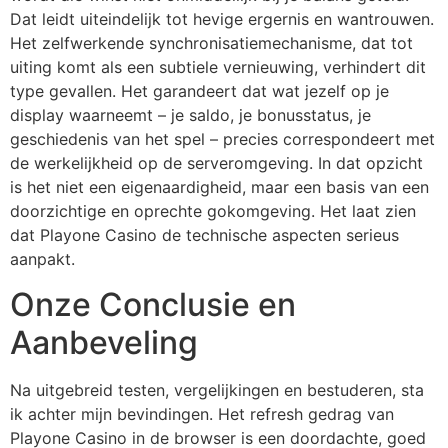
Dat leidt uiteindelijk tot hevige ergernis en wantrouwen.
Het zelfwerkende synchronisatiemechanisme, dat tot
uiting komt als een subtiele vernieuwing, verhindert dit
type gevallen. Het garandeert dat wat jezelf op je
display waarneemt – je saldo, je bonusstatus, je
geschiedenis van het spel – precies correspondeert met
de werkelijkheid op de serveromgeving. In dat opzicht
is het niet een eigenaardigheid, maar een basis van een
doorzichtige en oprechte gokomgeving. Het laat zien
dat Playone Casino de technische aspecten serieus
aanpakt.
Onze Conclusie en
Aanbeveling
Na uitgebreid testen, vergelijkingen en bestuderen, sta
ik achter mijn bevindingen. Het refresh gedrag van
Playone Casino in de browser is een doordachte, goed