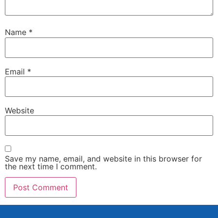
Name
*
Email
*
Website
Save my name, email, and website in this browser for
the next time I comment.