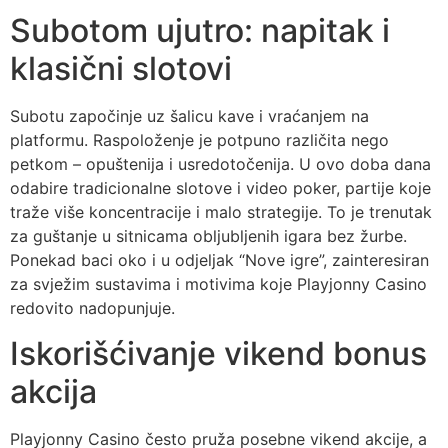
Subotom ujutro: napitak i
klasični slotovi
Subotu započinje uz šalicu kave i vraćanjem na
platformu. Raspoloženje je potpuno različita nego
petkom – opuštenija i usredotočenija. U ovo doba dana
odabire tradicionalne slotove i video poker, partije koje
traže više koncentracije i malo strategije. To je trenutak
za guštanje u sitnicama obljubljenih igara bez žurbe.
Ponekad baci oko i u odjeljak “Nove igre”, zainteresiran
za svježim sustavima i motivima koje Playjonny Casino
redovito nadopunjuje.
Iskorišćivanje vikend bonus
akcija
Playjonny Casino često pruža posebne vikend akcije, a