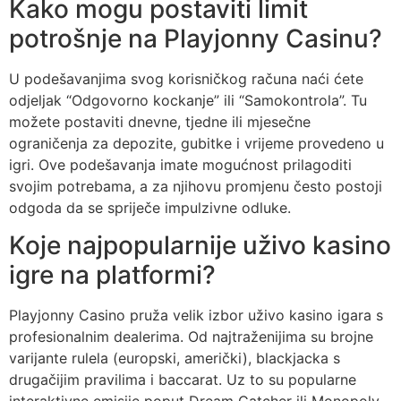
Kako mogu postaviti limit
potrošnje na Playjonny Casinu?
U podešavanjima svog korisničkog računa naći ćete
odjeljak “Odgovorno kockanje” ili “Samokontrola”. Tu
možete postaviti dnevne, tjedne ili mjesečne
ograničenja za depozite, gubitke i vrijeme provedeno u
igri. Ove podešavanja imate mogućnost prilagoditi
svojim potrebama, a za njihovu promjenu često postoji
odgoda da se spriječe impulzivne odluke.
Koje najpopularnije uživo kasino
igre na platformi?
Playjonny Casino pruža velik izbor uživo kasino igara s
profesionalnim dealerima. Od najtraženijima su brojne
varijante rulela (europski, američki), blackjacka s
drugačijim pravilima i baccarat. Uz to su popularne
interaktivne emisije poput Dream Catcher ili Monopoly