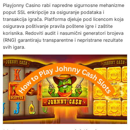
Playjonny Casino rabi napredne sigurnosne mehanizme
poput SSL enkripcije za osiguranje podataka i
transakcija igrača. Platforma djeluje pod licencom koja
osigurava poštivanje pravila poštene igre i zaštite
korisnika. Redoviti audit i nasumični generatori brojeva
(RNG) garantiraju transparentne i nepristrane rezultate
svih igara.