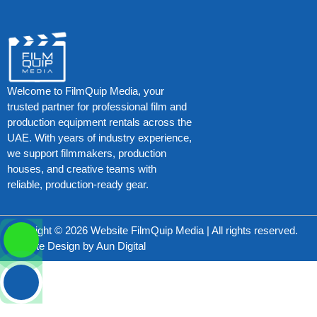
Welcome to FilmQuip Media, your
trusted partner for professional film and
production equipment rentals across the
UAE. With years of industry experience,
we support filmmakers, production
houses, and creative teams with
reliable, production-ready gear.
Copyright © 2026 Website FilmQuip Media | All rights reserved.
Website Design by
Aun Digital