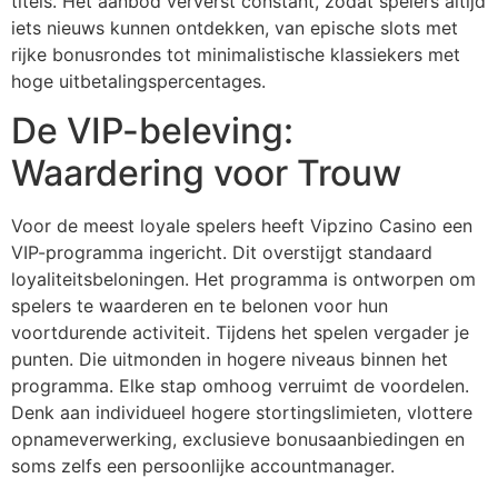
titels. Het aanbod ververst constant, zodat spelers altijd
iets nieuws kunnen ontdekken, van epische slots met
rijke bonusrondes tot minimalistische klassiekers met
hoge uitbetalingspercentages.
De VIP-beleving:
Waardering voor Trouw
Voor de meest loyale spelers heeft Vipzino Casino een
VIP-programma ingericht. Dit overstijgt standaard
loyaliteitsbeloningen. Het programma is ontworpen om
spelers te waarderen en te belonen voor hun
voortdurende activiteit. Tijdens het spelen vergader je
punten. Die uitmonden in hogere niveaus binnen het
programma. Elke stap omhoog verruimt de voordelen.
Denk aan individueel hogere stortingslimieten, vlottere
opnameverwerking, exclusieve bonusaanbiedingen en
soms zelfs een persoonlijke accountmanager.