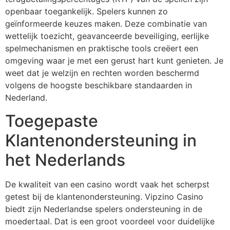
openbaar toegankelijk. Spelers kunnen zo
geïnformeerde keuzes maken. Deze combinatie van
wettelijk toezicht, geavanceerde beveiliging, eerlijke
spelmechanismen en praktische tools creëert een
omgeving waar je met een gerust hart kunt genieten. Je
weet dat je welzijn en rechten worden beschermd
volgens de hoogste beschikbare standaarden in
Nederland.
Toegepaste
Klantenondersteuning in
het Nederlands
De kwaliteit van een casino wordt vaak het scherpst
getest bij de klantenondersteuning. Vipzino Casino
biedt zijn Nederlandse spelers ondersteuning in de
moedertaal. Dat is een groot voordeel voor duidelijke