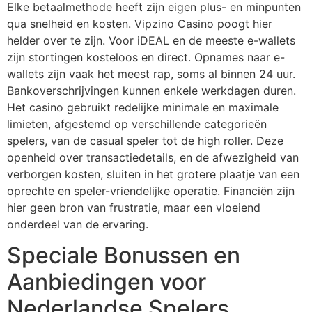
Elke betaalmethode heeft zijn eigen plus- en minpunten
qua snelheid en kosten. Vipzino Casino poogt hier
helder over te zijn. Voor iDEAL en de meeste e-wallets
zijn stortingen kosteloos en direct. Opnames naar e-
wallets zijn vaak het meest rap, soms al binnen 24 uur.
Bankoverschrijvingen kunnen enkele werkdagen duren.
Het casino gebruikt redelijke minimale en maximale
limieten, afgestemd op verschillende categorieën
spelers, van de casual speler tot de high roller. Deze
openheid over transactiedetails, en de afwezigheid van
verborgen kosten, sluiten in het grotere plaatje van een
oprechte en speler-vriendelijke operatie. Financiën zijn
hier geen bron van frustratie, maar een vloeiend
onderdeel van de ervaring.
Speciale Bonussen en
Aanbiedingen voor
Nederlandse Spelers