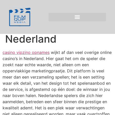
Casino Vipzino:
Ontworpen voor
Echte Winnaars in
Nederland
casino vipzino opnames
wijkt af dan veel overige online
casino’s in Nederland. Hier gaat het om de speler die
zoekt naar echte waarde, niet alleen om een
oppervlakkige marketingpraatje. Dit platform is veel
meer dan een verzameling spellen; het is een setting
waar elk detail, van het design tot het spelenaanbod en
de service, is afgestemd op één doel: de winnaar in jou
naar boven halen. Nederlandse spelers die zich hier
aanmelden, betreden een sfeer binnen die prestige en
kwaliteit ademt. Het is een plek waar verwachtingen
niet alleen gerealiseerd worden, maar vaak overtroffen