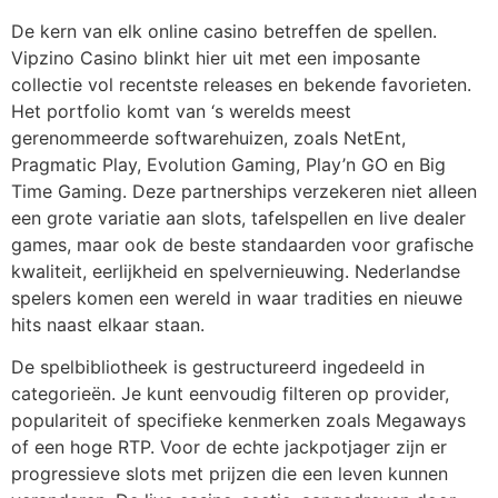
De kern van elk online casino betreffen de spellen.
Vipzino Casino blinkt hier uit met een imposante
collectie vol recentste releases en bekende favorieten.
Het portfolio komt van ‘s werelds meest
gerenommeerde softwarehuizen, zoals NetEnt,
Pragmatic Play, Evolution Gaming, Play’n GO en Big
Time Gaming. Deze partnerships verzekeren niet alleen
een grote variatie aan slots, tafelspellen en live dealer
games, maar ook de beste standaarden voor grafische
kwaliteit, eerlijkheid en spelvernieuwing. Nederlandse
spelers komen een wereld in waar tradities en nieuwe
hits naast elkaar staan.
De spelbibliotheek is gestructureerd ingedeeld in
categorieën. Je kunt eenvoudig filteren op provider,
populariteit of specifieke kenmerken zoals Megaways
of een hoge RTP. Voor de echte jackpotjager zijn er
progressieve slots met prijzen die een leven kunnen