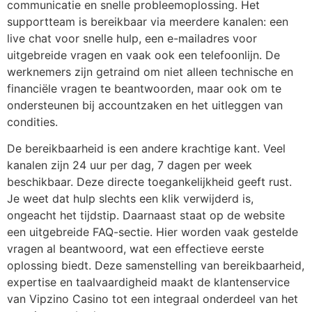
communicatie en snelle probleemoplossing. Het
supportteam is bereikbaar via meerdere kanalen: een
live chat voor snelle hulp, een e-mailadres voor
uitgebreide vragen en vaak ook een telefoonlijn. De
werknemers zijn getraind om niet alleen technische en
financiële vragen te beantwoorden, maar ook om te
ondersteunen bij accountzaken en het uitleggen van
condities.
De bereikbaarheid is een andere krachtige kant. Veel
kanalen zijn 24 uur per dag, 7 dagen per week
beschikbaar. Deze directe toegankelijkheid geeft rust.
Je weet dat hulp slechts een klik verwijderd is,
ongeacht het tijdstip. Daarnaast staat op de website
een uitgebreide FAQ-sectie. Hier worden vaak gestelde
vragen al beantwoord, wat een effectieve eerste
oplossing biedt. Deze samenstelling van bereikbaarheid,
expertise en taalvaardigheid maakt de klantenservice
van Vipzino Casino tot een integraal onderdeel van het