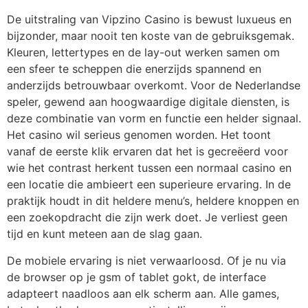
De uitstraling van Vipzino Casino is bewust luxueus en
bijzonder, maar nooit ten koste van de gebruiksgemak.
Kleuren, lettertypes en de lay-out werken samen om
een sfeer te scheppen die enerzijds spannend en
anderzijds betrouwbaar overkomt. Voor de Nederlandse
speler, gewend aan hoogwaardige digitale diensten, is
deze combinatie van vorm en functie een helder signaal.
Het casino wil serieus genomen worden. Het toont
vanaf de eerste klik ervaren dat het is gecreëerd voor
wie het contrast herkent tussen een normaal casino en
een locatie die ambieert een superieure ervaring. In de
praktijk houdt in dit heldere menu’s, heldere knoppen en
een zoekopdracht die zijn werk doet. Je verliest geen
tijd en kunt meteen aan de slag gaan.
De mobiele ervaring is niet verwaarloosd. Of je nu via
de browser op je gsm of tablet gokt, de interface
adapteert naadloos aan elk scherm aan. Alle games,