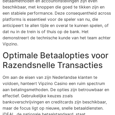
betaalmethoden en accountinstellingen zijn even
beschikbaar, met knoppen die goed te tikken zijn en
een stabiele performance. Deze consequentheid across
platforms is essentieel voor de speler van nu, die
anticipeert te allen tijde en overal te kunnen spelen, of
dat nu in de trein is of thuis op de bank. Het
demonstreert de technische kunde van het team achter
Vipzino.
Optimale Betaalopties voor
Razendsnelle Transacties
Om aan de eisen van zijn Nederlandse klanten te
voldoen, hanteert Vipzino Casino een ruim spectrum
aan betalingsmethoden. De opties zijn betrouwbaar en
effectief. Gebruikelijke keuzes zoals
bankoverschrijvingen en creditcards zijn beschikbaar,
maar de focus ligt op nieuwe, snelle betaaldiensten.
iDEAL, de nationale betaalstandaard, staat