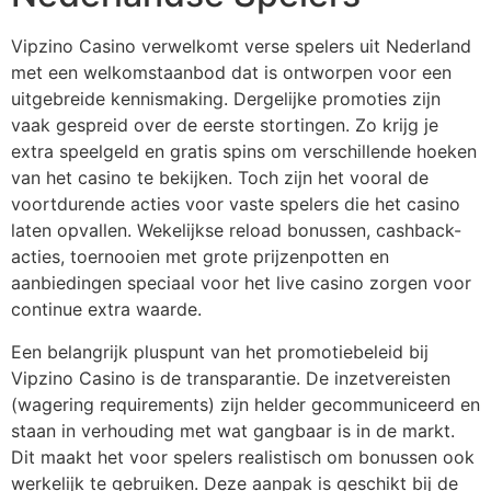
Vipzino Casino verwelkomt verse spelers uit Nederland
met een welkomstaanbod dat is ontworpen voor een
uitgebreide kennismaking. Dergelijke promoties zijn
vaak gespreid over de eerste stortingen. Zo krijg je
extra speelgeld en gratis spins om verschillende hoeken
van het casino te bekijken. Toch zijn het vooral de
voortdurende acties voor vaste spelers die het casino
laten opvallen. Wekelijkse reload bonussen, cashback-
acties, toernooien met grote prijzenpotten en
aanbiedingen speciaal voor het live casino zorgen voor
continue extra waarde.
Een belangrijk pluspunt van het promotiebeleid bij
Vipzino Casino is de transparantie. De inzetvereisten
(wagering requirements) zijn helder gecommuniceerd en
staan in verhouding met wat gangbaar is in de markt.
Dit maakt het voor spelers realistisch om bonussen ook
werkelijk te gebruiken. Deze aanpak is geschikt bij de