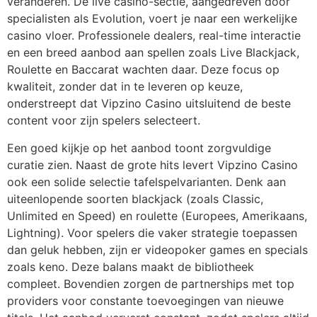
veranderen. De live casino-sectie, aangedreven door
specialisten als Evolution, voert je naar een werkelijke
casino vloer. Professionele dealers, real-time interactie
en een breed aanbod aan spellen zoals Live Blackjack,
Roulette en Baccarat wachten daar. Deze focus op
kwaliteit, zonder dat in te leveren op keuze,
onderstreept dat Vipzino Casino uitsluitend de beste
content voor zijn spelers selecteert.
Een goed kijkje op het aanbod toont zorgvuldige
curatie zien. Naast de grote hits levert Vipzino Casino
ook een solide selectie tafelspelvarianten. Denk aan
uiteenlopende soorten blackjack (zoals Classic,
Unlimited en Speed) en roulette (Europees, Amerikaans,
Lightning). Voor spelers die vaker strategie toepassen
dan geluk hebben, zijn er videopoker games en specials
zoals keno. Deze balans maakt de bibliotheek
compleet. Bovendien zorgen de partnerships met top
providers voor constante toevoegingen van nieuwe