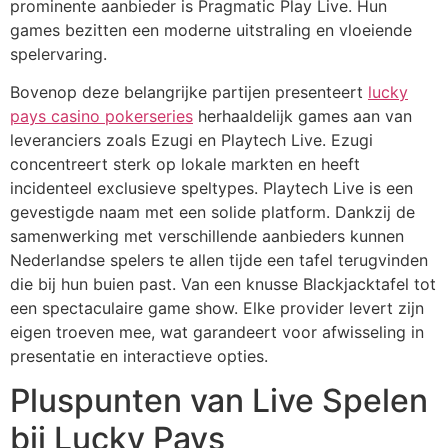
prominente aanbieder is Pragmatic Play Live. Hun
games bezitten een moderne uitstraling en vloeiende
spelervaring.
Bovenop deze belangrijke partijen presenteert
lucky
pays casino pokerseries
herhaaldelijk games aan van
leveranciers zoals Ezugi en Playtech Live. Ezugi
concentreert sterk op lokale markten en heeft
incidenteel exclusieve speltypes. Playtech Live is een
gevestigde naam met een solide platform. Dankzij de
samenwerking met verschillende aanbieders kunnen
Nederlandse spelers te allen tijde een tafel terugvinden
die bij hun buien past. Van een knusse Blackjacktafel tot
een spectaculaire game show. Elke provider levert zijn
eigen troeven mee, wat garandeert voor afwisseling in
presentatie en interactieve opties.
Pluspunten van Live Spelen
bij Lucky Pays