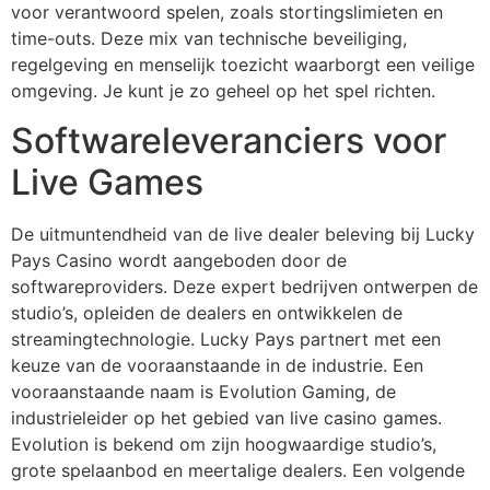
voor verantwoord spelen, zoals stortingslimieten en
time-outs. Deze mix van technische beveiliging,
regelgeving en menselijk toezicht waarborgt een veilige
omgeving. Je kunt je zo geheel op het spel richten.
Softwareleveranciers voor
Live Games
De uitmuntendheid van de live dealer beleving bij Lucky
Pays Casino wordt aangeboden door de
softwareproviders. Deze expert bedrijven ontwerpen de
studio’s, opleiden de dealers en ontwikkelen de
streamingtechnologie. Lucky Pays partnert met een
keuze van de vooraanstaande in de industrie. Een
vooraanstaande naam is Evolution Gaming, de
industrieleider op het gebied van live casino games.
Evolution is bekend om zijn hoogwaardige studio’s,
grote spelaanbod en meertalige dealers. Een volgende