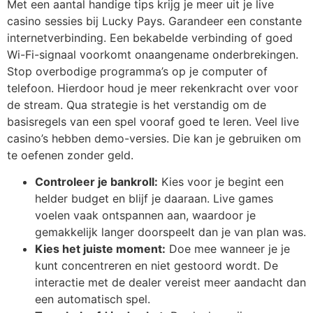
Met een aantal handige tips krijg je meer uit je live
casino sessies bij Lucky Pays. Garandeer een constante
internetverbinding. Een bekabelde verbinding of goed
Wi-Fi-signaal voorkomt onaangename onderbrekingen.
Stop overbodige programma’s op je computer of
telefoon. Hierdoor houd je meer rekenkracht over voor
de stream. Qua strategie is het verstandig om de
basisregels van een spel vooraf goed te leren. Veel live
casino’s hebben demo-versies. Die kan je gebruiken om
te oefenen zonder geld.
Controleer je bankroll:
Kies voor je begint een
helder budget en blijf je daaraan. Live games
voelen vaak ontspannen aan, waardoor je
gemakkelijk langer doorspeelt dan je van plan was.
Kies het juiste moment:
Doe mee wanneer je je
kunt concentreren en niet gestoord wordt. De
interactie met de dealer vereist meer aandacht dan
een automatisch spel.