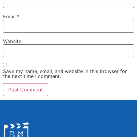
Email
*
Website
Save my name, email, and website in this browser for
the next time I comment.