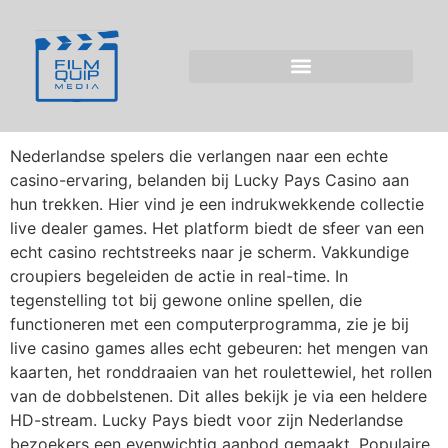
Lucky Pays Casino –
Live Dealer Games in
Nederlandse regio
Nederlandse spelers die verlangen naar een echte
casino-ervaring, belanden bij Lucky Pays Casino aan
hun trekken. Hier vind je een indrukwekkende collectie
live dealer games. Het platform biedt de sfeer van een
echt casino rechtstreeks naar je scherm. Vakkundige
croupiers begeleiden de actie in real-time. In
tegenstelling tot bij gewone online spellen, die
functioneren met een computerprogramma, zie je bij
live casino games alles echt gebeuren: het mengen van
kaarten, het ronddraaien van het roulettewiel, het rollen
van de dobbelstenen. Dit alles bekijk je via een heldere
HD-stream. Lucky Pays biedt voor zijn Nederlandse
bezoekers een evenwichtig aanbod gemaakt. Populaire