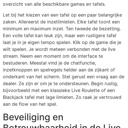
overzicht van alle beschikbare games en tafels.
Let bij het kiezen van een tafel op een paar belangrijke
zaken. Allereerst de inzetlimieten. Elke tafel toont een
minimum en maximum inzet. Ten tweede de bezetting.
Een volle tafel kan leuk zijn, maar een rustigere tafel
laat je in je eigen tempo spelen. Klik op de game die je
wilt spelen. Je wordt meteen verbonden met de live
stream. Neem een moment om de interface te
bestuderen. Meestal vind je de chatfunctie,
inzetknoppen en spelregels helder aan de zijkant of
onderkant van het scherm. Stel gerust een vraag aan de
dealer. Ze zijn er om je te ondersteunen. Begin rustig,
bijvoorbeeld met een klassieke Live Roulette of een
Blackjack tafel met lage limieten. Zo raak je vertrouwd
aan de flow van het spel.
Beveiliging en
Betrouwbaarheid in de Live