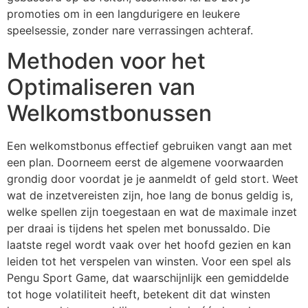
promoties om in een langdurigere en leukere
speelsessie, zonder nare verrassingen achteraf.
Methoden voor het
Optimaliseren van
Welkomstbonussen
Een welkomstbonus effectief gebruiken vangt aan met
een plan. Doorneem eerst de algemene voorwaarden
grondig door voordat je je aanmeldt of geld stort. Weet
wat de inzetvereisten zijn, hoe lang de bonus geldig is,
welke spellen zijn toegestaan en wat de maximale inzet
per draai is tijdens het spelen met bonussaldo. Die
laatste regel wordt vaak over het hoofd gezien en kan
leiden tot het verspelen van winsten. Voor een spel als
Pengu Sport Game, dat waarschijnlijk een gemiddelde
tot hoge volatiliteit heeft, betekent dit dat winsten