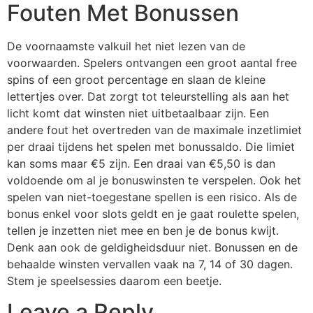
Fouten Met Bonussen
De voornaamste valkuil het niet lezen van de
voorwaarden. Spelers ontvangen een groot aantal free
spins of een groot percentage en slaan de kleine
lettertjes over. Dat zorgt tot teleurstelling als aan het
licht komt dat winsten niet uitbetaalbaar zijn. Een
andere fout het overtreden van de maximale inzetlimiet
per draai tijdens het spelen met bonussaldo. Die limiet
kan soms maar €5 zijn. Een draai van €5,50 is dan
voldoende om al je bonuswinsten te verspelen. Ook het
spelen van niet-toegestane spellen is een risico. Als de
bonus enkel voor slots geldt en je gaat roulette spelen,
tellen je inzetten niet mee en ben je de bonus kwijt.
Denk aan ook de geldigheidsduur niet. Bonussen en de
behaalde winsten vervallen vaak na 7, 14 of 30 dagen.
Stem je speelsessies daarom een beetje.
Leave a Reply