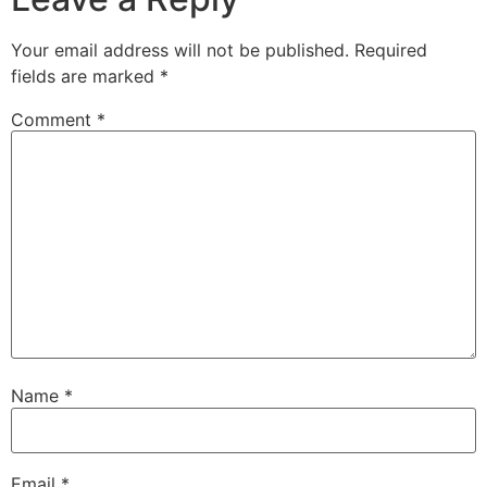
Your email address will not be published.
Required
fields are marked
*
Comment
*
Name
*
Email
*