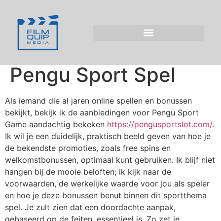
Gratis Spins en
Welkomstbonussen
bij het Spel van het
Pengu Sport Spel
Als iemand die al jaren online spellen en bonussen
bekijkt, bekijk ik de aanbiedingen voor Pengu Sport
Game aandachtig bekeken
https://pengusportslot.com/
.
Ik wil je een duidelijk, praktisch beeld geven van hoe je
de bekendste promoties, zoals free spins en
welkomstbonussen, optimaal kunt gebruiken. Ik blijf niet
hangen bij de mooie beloften; ik kijk naar de
voorwaarden, de werkelijke waarde voor jou als speler
en hoe je deze bonussen benut binnen dit sportthema
spel. Je zult zien dat een doordachte aanpak,
gebaseerd op de feiten, essentieel is. Zo zet je