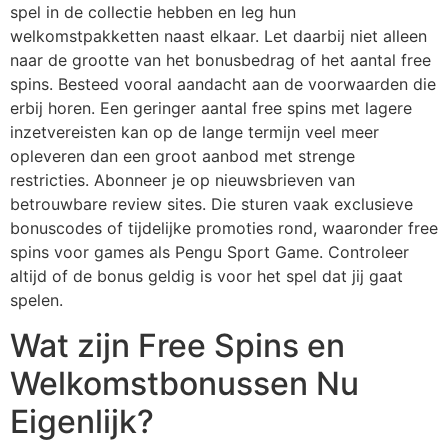
spel in de collectie hebben en leg hun
welkomstpakketten naast elkaar. Let daarbij niet alleen
naar de grootte van het bonusbedrag of het aantal free
spins. Besteed vooral aandacht aan de voorwaarden die
erbij horen. Een geringer aantal free spins met lagere
inzetvereisten kan op de lange termijn veel meer
opleveren dan een groot aanbod met strenge
restricties. Abonneer je op nieuwsbrieven van
betrouwbare review sites. Die sturen vaak exclusieve
bonuscodes of tijdelijke promoties rond, waaronder free
spins voor games als Pengu Sport Game. Controleer
altijd of de bonus geldig is voor het spel dat jij gaat
spelen.
Wat zijn Free Spins en
Welkomstbonussen Nu
Eigenlijk?