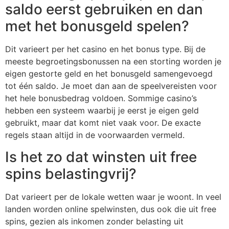
saldo eerst gebruiken en dan
met het bonusgeld spelen?
Dit varieert per het casino en het bonus type. Bij de
meeste begroetingsbonussen na een storting worden je
eigen gestorte geld en het bonusgeld samengevoegd
tot één saldo. Je moet dan aan de speelvereisten voor
het hele bonusbedrag voldoen. Sommige casino’s
hebben een systeem waarbij je eerst je eigen geld
gebruikt, maar dat komt niet vaak voor. De exacte
regels staan altijd in de voorwaarden vermeld.
Is het zo dat winsten uit free
spins belastingvrij?
Dat varieert per de lokale wetten waar je woont. In veel
landen worden online spelwinsten, dus ook die uit free
spins, gezien als inkomen zonder belasting uit