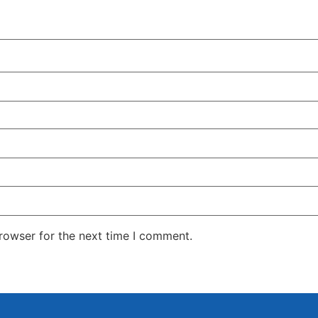
rowser for the next time I comment.