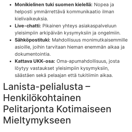
Monikielinen tuki suomen kielellä:
Nopea ja
helposti ymmärrettävä kommunikaatio ilman
kielivaikeuksia.
Live-chatti:
Pikainen yhteys asiakaspalveluun
yleisimpiin arkipäivän kysymyksiin ja ongelmiin.
Sähköpostituki:
Mahdollisuus monimutkaisemmille
asioille, joihin tarvitaan hieman enemmän aikaa ja
dokumentointia.
Kattava UKK-osa:
Oma-apumahdollisuus, josta
löytyy vastaukset yleisimpiin kysymyksiin,
säästäen sekä pelaajan että tukitiimin aikaa.
Lanista-pelialusta –
Henkilökohtainen
Pelitarjonta Kotimaiseen
Mieltymykseen