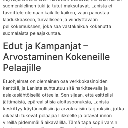
suomenkielinen tuki ja tutut maksutavat. Lanista ei
tavoittele olemaan kaikille kaiken, vaan panostaa
laadukkaaseen, turvalliseen ja viihdyttävään
pelikokemukseen, joka saa vastakaikua kokenutta
suomalaista pelaajakuntaa.
Edut ja Kampanjat –
Arvostaminen Kokeneille
Pelaajille
Etuohjelmat on olemainen osa verkkokasinoiden
kenttää, ja Lanista suhtautuu sitä harkitsevalla ja
asiakaslähtöisellä otteella. Sen sijaan, että esittelisi
jättimäisiä, epärealistisia aloitusbonuksia, Lanista
keskittyy käytännöllisiin ja arvokkaisiin tarjouksiin, jotka
oikeasti tukevat pelaajaa liikkeelle ja pitävät innon
vireillä pidemmällä aikavälillä. Tämä tapa sopii varsin