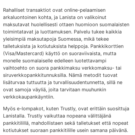
Rahalliset transaktiot ovat online-pelaamisen
arkaluontoinen kohta, ja Lanista on valikoinut
maksutavat huolellisesti ottaen huomioon suomalaisten
toimintatavat ja luottamuksen. Palvelu tukee kaikkia
yleisimpiä maksutapoja Suomessa, mikä tekee
talletuksista ja kotiutuksista helppoja. Pankkikorttien
(Visa/Mastercard) käyttö on suoraviivaista, mutta
monelle suomalaiselle edelleen luotettavampi
vaihtoehto on suora pankkimaksu verkkomaksu- tai
siruverkkopankkitunnuksilla. Nämä metodit tuovat
lisäturvaa tuttuutta ja turvallisuudentunnetta, sillä ne
ovat samoja väyliä, joita tarvitaan muuhunkin
verkkokaupankäyntiin.
Myös e-lompakot, kuten Trustly, ovat erittäin suosittuja
Lanistalla. Trustly vaikuttaa nopeana välittäjänä
pankkitilillä, mahdollistaen sekä talletukset että nopeat
kotiutukset suoraan pankkitilille usein samana päivänä.