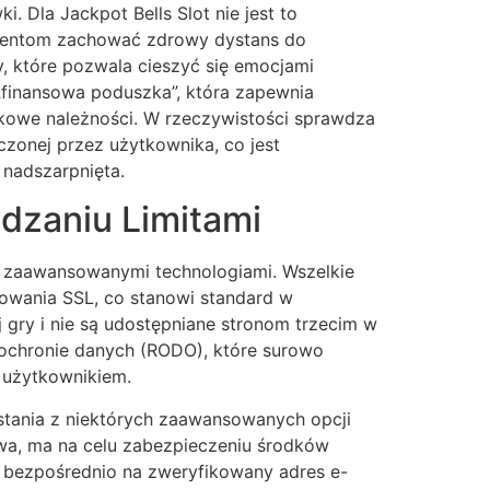
Dla Jackpot Bells Slot nie jest to
klientom zachować zdrowy dystans do
 które pozwala cieszyć się emocjami
 „finansowa poduszka”, która zapewnia
tkowe należności. W rzeczywistości sprawdza
czonej przez użytkownika, co jest
 nadszarpnięta.
dzaniu Limitami
je zaawansowanymi technologiami. Wszelkie
frowania SSL, co stanowi standard w
j gry i nie są udostępniane stronom trzecim w
 ochronie danych (RODO), które surowo
a użytkownikiem.
tania z niektórych zaawansowanych opcji
iwa, ma na celu zabezpieczeniu środków
 bezpośrednio na zweryfikowany adres e-