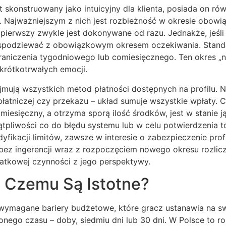
st skonstruowany jako intuicyjny dla klienta, posiada on 
Najważniejszym z nich jest rozbieżność w okresie obowią
pierwszy zwykle jest dokonywane od razu. Jednakże, jeśli 
ię spodziewać z obowiązkowym okresem oczekiwania. Stan
raniczenia tygodniowego lub comiesięcznego. Ten okres „na 
rótkotrwałych emocji.
mują wszystkich metod płatności dostępnych na profilu. N
płatniczej czy przekazu – układ sumuje wszystkie wpłaty. C
mit miesięczny, a otrzyma sporą ilość środków, jest w stani
tpliwości co do błędu systemu lub w celu potwierdzenia to
ikacji limitów, zawsze w interesie o zabezpieczenie prof
bez ingerencji wraz z rozpoczęciem nowego okresu rozlic
datkowej czynności z jego perspektywy.
i Czemu Są Istotne?
wymagane bariery budżetowe, które gracz ustanawia na s
onego czasu – doby, siedmiu dni lub 30 dni. W Polsce to 