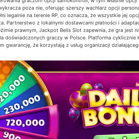
owania graczom opcji samokontroli, w tym właśnie opcji ok
wykracza poza nie, oferując szerszy wachlarz opcji persona
i legalnie na terenie RP, co oznacza, że wszystkie jej opc
 Partnerstwo z lokalnymi dostawcami płatności i adaptacja
imie prawnym, Jackpot Bells Slot zapewnia, że gra jest nie
dla doświadczonych graczy w Polsce. Platforma cyklicznie
 gwarancję, że korzystają z usług organizacji działające