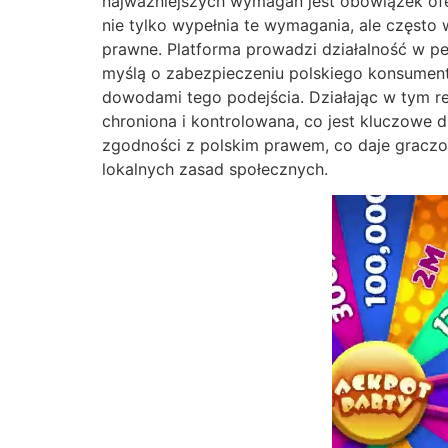
najważniejszych wymagań jest obowiązek ofer
nie tylko wypełnia te wymagania, ale często 
prawne. Platforma prowadzi działalność w pełn
myślą o zabezpieczeniu polskiego konsumenta.
dowodami tego podejścia. Działając w tym reż
chroniona i kontrolowana, co jest kluczowe 
zgodności z polskim prawem, co daje graczom
lokalnych zasad społecznych.