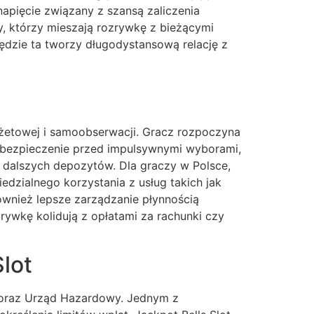
apięcie związany z szansą zaliczenia
y, którzy mieszają rozrywkę z bieżącymi
dzie ta tworzy długodystansową relację z
budżetowej i samoobserwacji. Gracz rozpoczyna
abezpieczenie przed impulsywnymi wyborami,
ę dalszych depozytów. Dla graczy w Polsce,
dzialnego korzystania z usług takich jak
również lepsze zarządzanie płynnością
ywkę kolidują z opłatami za rachunki czy
lot
ów oraz Urząd Hazardowy. Jednym z