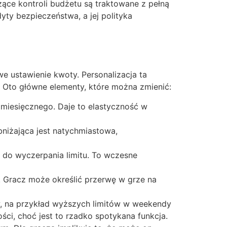
zące kontroli budżetu są traktowane z pełną
ty bezpieczeństwa, a jej polityka
we ustawienie kwoty. Personalizacja ta
. Oto główne elementy, które można zmienić:
 miesięcznego. Daje to elastyczność w
niżająca jest natychmiastowa,
 do wyczerpania limitu. To wczesne
i. Gracz może określić przerwę w grze na
, na przykład wyższych limitów w weekendy
ści, choć jest to rzadko spotykana funkcja.