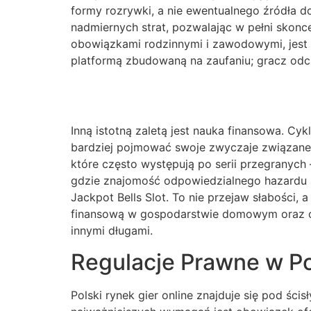
formy rozrywki, a nie ewentualnego źródła d
nadmiernych strat, pozwalając w pełni skonce
obowiązkami rodzinnymi i zawodowymi, jest 
platformą zbudowaną na zaufaniu; gracz odcz
Inną istotną zaletą jest nauka finansowa. Cy
bardziej pojmować swoje zwyczaje związane
które często występują po serii przegranych
gdzie znajomość odpowiedzialnego hazardu ro
Jackpot Bells Slot. To nie przejaw słabości,
finansową w gospodarstwie domowym oraz omi
innymi długami.
Regulacje Prawne w Po
Polski rynek gier online znajduje się pod ś