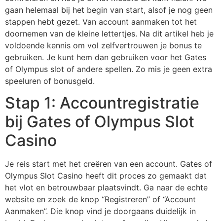
gaan helemaal bij het begin van start, alsof je nog geen
stappen hebt gezet. Van account aanmaken tot het
doornemen van de kleine lettertjes. Na dit artikel heb je
voldoende kennis om vol zelfvertrouwen je bonus te
gebruiken. Je kunt hem dan gebruiken voor het Gates
of Olympus slot of andere spellen. Zo mis je geen extra
speeluren of bonusgeld.
Stap 1: Accountregistratie
bij Gates of Olympus Slot
Casino
Je reis start met het creëren van een account. Gates of
Olympus Slot Casino heeft dit proces zo gemaakt dat
het vlot en betrouwbaar plaatsvindt. Ga naar de echte
website en zoek de knop “Registreren” of “Account
Aanmaken”. Die knop vind je doorgaans duidelijk in