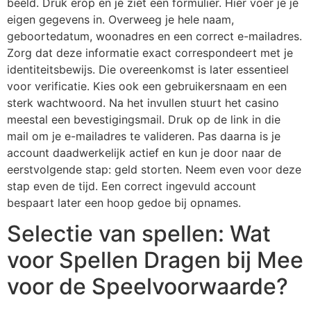
beeld. Druk erop en je ziet een formulier. Hier voer je je
eigen gegevens in. Overweeg je hele naam,
geboortedatum, woonadres en een correct e-mailadres.
Zorg dat deze informatie exact correspondeert met je
identiteitsbewijs. Die overeenkomst is later essentieel
voor verificatie. Kies ook een gebruikersnaam en een
sterk wachtwoord. Na het invullen stuurt het casino
meestal een bevestigingsmail. Druk op de link in die
mail om je e-mailadres te valideren. Pas daarna is je
account daadwerkelijk actief en kun je door naar de
eerstvolgende stap: geld storten. Neem even voor deze
stap even de tijd. Een correct ingevuld account
bespaart later een hoop gedoe bij opnames.
Selectie van spellen: Wat
voor Spellen Dragen bij Mee
voor de Speelvoorwaarde?