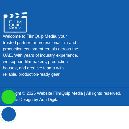
Welcome to FilmQuip Media, your
trusted partner for professional film and
production equipment rentals across the
UAE. With years of industry experience,
we support filmmakers, production
houses, and creative teams with
reliable, production-ready gear.
Copyright © 2026 Website FilmQuip Media | All rights reserved.
Website Design by
Aun Digital