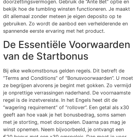
doorzettingsvermogen. Gebruik de “Ante Bet” optie en
bekijk hoe de tumbling winsten functioneren. Je maakt
dit allemaal zonder meteen je eigen deposito op te
gebruiken. Zo wordt de aanbod een verhelderende en
spannende eerste ervaring met het product.
De Essentiële Voorwaarden
van de Startbonus
Bij elke welkomstbonus gelden regels. Dit betreft de
“Terms and Conditions” of “Bonusvoorwaarden”. U moet
ze begrijpen alvorens je begint met gokken. Zo vermijd
je onprettige verrassingen naderhand. De voornaamste
regel is de inzetvereiste. In het Engels heet dit de
“wagering requirement” of “rollover”. Een getal als x30
geeft aan hoe vaak je het bonusbedrag, soms samen
met je storting, moet doorspelen. Daarna pas mag je
winst opnemen. Neem bijvoorbeeld, je ontvangt een
€20 bonus met een x30 omspeleis. Dan moet je voor