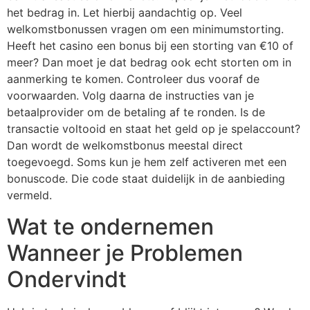
het bedrag in. Let hierbij aandachtig op. Veel
welkomstbonussen vragen om een minimumstorting.
Heeft het casino een bonus bij een storting van €10 of
meer? Dan moet je dat bedrag ook echt storten om in
aanmerking te komen. Controleer dus vooraf de
voorwaarden. Volg daarna de instructies van je
betaalprovider om de betaling af te ronden. Is de
transactie voltooid en staat het geld op je spelaccount?
Dan wordt de welkomstbonus meestal direct
toegevoegd. Soms kun je hem zelf activeren met een
bonuscode. Die code staat duidelijk in de aanbieding
vermeld.
Wat te ondernemen
Wanneer je Problemen
Ondervindt