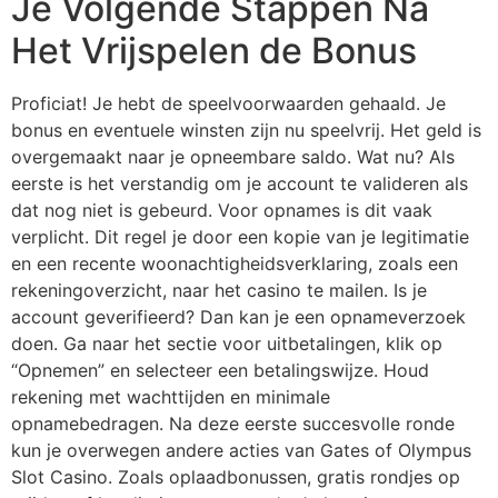
Je Volgende Stappen Na
Het Vrijspelen de Bonus
Proficiat! Je hebt de speelvoorwaarden gehaald. Je
bonus en eventuele winsten zijn nu speelvrij. Het geld is
overgemaakt naar je opneembare saldo. Wat nu? Als
eerste is het verstandig om je account te valideren als
dat nog niet is gebeurd. Voor opnames is dit vaak
verplicht. Dit regel je door een kopie van je legitimatie
en een recente woonachtigheidsverklaring, zoals een
rekeningoverzicht, naar het casino te mailen. Is je
account geverifieerd? Dan kan je een opnameverzoek
doen. Ga naar het sectie voor uitbetalingen, klik op
“Opnemen” en selecteer een betalingswijze. Houd
rekening met wachttijden en minimale
opnamebedragen. Na deze eerste succesvolle ronde
kun je overwegen andere acties van Gates of Olympus
Slot Casino. Zoals oplaadbonussen, gratis rondjes op