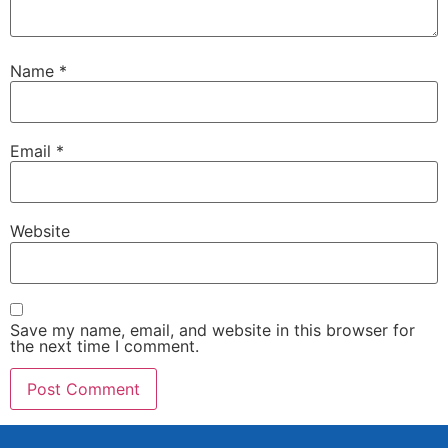
Name
*
Email
*
Website
Save my name, email, and website in this browser for
the next time I comment.