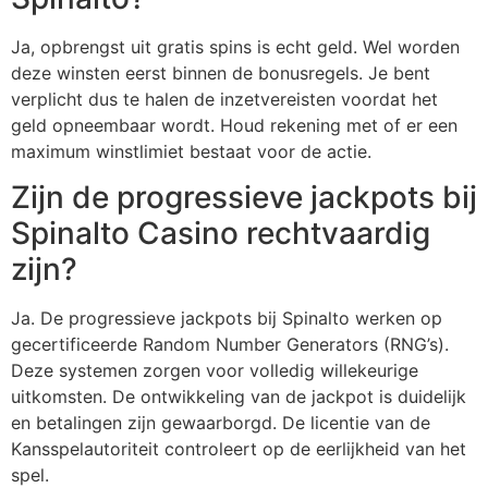
Ja, opbrengst uit gratis spins is echt geld. Wel worden
deze winsten eerst binnen de bonusregels. Je bent
verplicht dus te halen de inzetvereisten voordat het
geld opneembaar wordt. Houd rekening met of er een
maximum winstlimiet bestaat voor de actie.
Zijn de progressieve jackpots bij
Spinalto Casino rechtvaardig
zijn?
Ja. De progressieve jackpots bij Spinalto werken op
gecertificeerde Random Number Generators (RNG’s).
Deze systemen zorgen voor volledig willekeurige
uitkomsten. De ontwikkeling van de jackpot is duidelijk
en betalingen zijn gewaarborgd. De licentie van de
Kansspelautoriteit controleert op de eerlijkheid van het
spel.