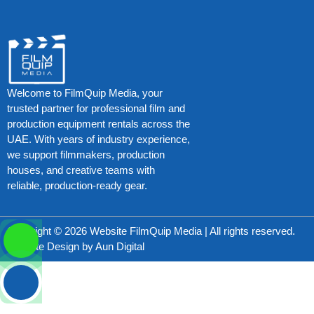
Welcome to FilmQuip Media, your
trusted partner for professional film and
production equipment rentals across the
UAE. With years of industry experience,
we support filmmakers, production
houses, and creative teams with
reliable, production-ready gear.
Copyright © 2026 Website FilmQuip Media | All rights reserved.
Website Design by
Aun Digital