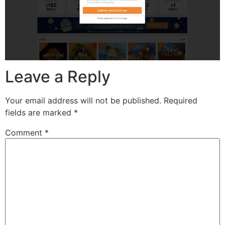
Leave a Reply
Your email address will not be published.
Required
fields are marked
*
Comment
*