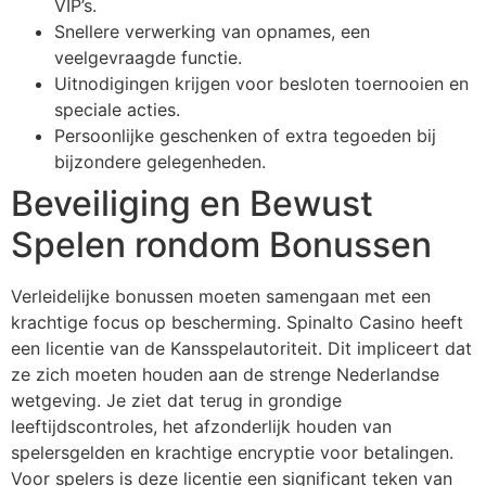
VIP’s.
Snellere verwerking van opnames, een
veelgevraagde functie.
Uitnodigingen krijgen voor besloten toernooien en
speciale acties.
Persoonlijke geschenken of extra tegoeden bij
bijzondere gelegenheden.
Beveiliging en Bewust
Spelen rondom Bonussen
Verleidelijke bonussen moeten samengaan met een
krachtige focus op bescherming. Spinalto Casino heeft
een licentie van de Kansspelautoriteit. Dit impliceert dat
ze zich moeten houden aan de strenge Nederlandse
wetgeving. Je ziet dat terug in grondige
leeftijdscontroles, het afzonderlijk houden van
spelersgelden en krachtige encryptie voor betalingen.
Voor spelers is deze licentie een significant teken van