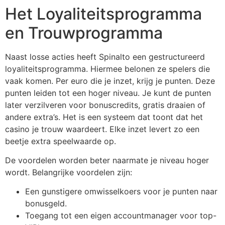
Het Loyaliteitsprogramma
en Trouwprogramma
Naast losse acties heeft Spinalto een gestructureerd
loyaliteitsprogramma. Hiermee belonen ze spelers die
vaak komen. Per euro die je inzet, krijg je punten. Deze
punten leiden tot een hoger niveau. Je kunt de punten
later verzilveren voor bonuscredits, gratis draaien of
andere extra’s. Het is een systeem dat toont dat het
casino je trouw waardeert. Elke inzet levert zo een
beetje extra speelwaarde op.
De voordelen worden beter naarmate je niveau hoger
wordt. Belangrijke voordelen zijn:
Een gunstigere omwisselkoers voor je punten naar
bonusgeld.
Toegang tot een eigen accountmanager voor top-