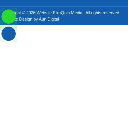
Copyright © 2026 Website FilmQuip Media | All rights reserved.
Website Design by
Aun Digital