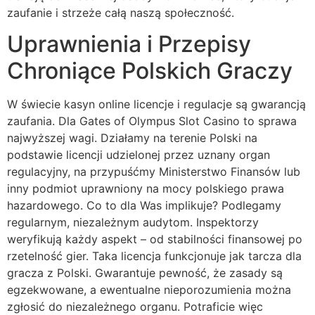
zaufanie i strzeże całą naszą społeczność.
Uprawnienia i Przepisy
Chroniące Polskich Graczy
W świecie kasyn online licencje i regulacje są gwarancją
zaufania. Dla Gates of Olympus Slot Casino to sprawa
najwyższej wagi. Działamy na terenie Polski na
podstawie licencji udzielonej przez uznany organ
regulacyjny, na przypuśćmy Ministerstwo Finansów lub
inny podmiot uprawniony na mocy polskiego prawa
hazardowego. Co to dla Was implikuje? Podlegamy
regularnym, niezależnym audytom. Inspektorzy
weryfikują każdy aspekt – od stabilności finansowej po
rzetelność gier. Taka licencja funkcjonuje jak tarcza dla
gracza z Polski. Gwarantuje pewność, że zasady są
egzekwowane, a ewentualne nieporozumienia można
zgłosić do niezależnego organu. Potraficie więc