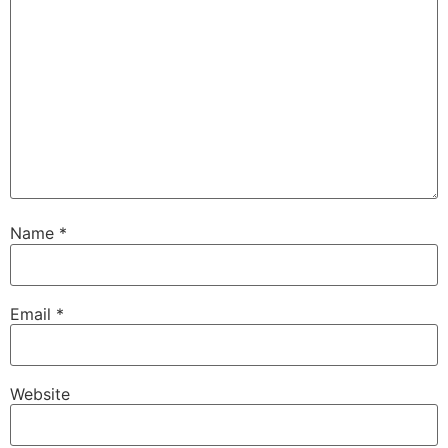
Name
*
Email
*
Website