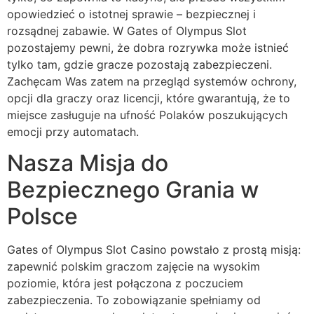
opowiedzieć o istotnej sprawie – bezpiecznej i
rozsądnej zabawie. W Gates of Olympus Slot
pozostajemy pewni, że dobra rozrywka może istnieć
tylko tam, gdzie gracze pozostają zabezpieczeni.
Zachęcam Was zatem na przegląd systemów ochrony,
opcji dla graczy oraz licencji, które gwarantują, że to
miejsce zasługuje na ufność Polaków poszukujących
emocji przy automatach.
Nasza Misja do
Bezpiecznego Grania w
Polsce
Gates of Olympus Slot Casino powstało z prostą misją:
zapewnić polskim graczom zajęcie na wysokim
poziomie, która jest połączona z poczuciem
zabezpieczenia. To zobowiązanie spełniamy od