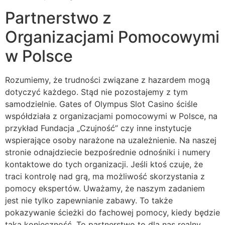
Partnerstwo z
Organizacjami Pomocowymi
w Polsce
Rozumiemy, że trudności związane z hazardem mogą
dotyczyć każdego. Stąd nie pozostajemy z tym
samodzielnie. Gates of Olympus Slot Casino ściśle
współdziała z organizacjami pomocowymi w Polsce, na
przykład Fundacja „Czujność” czy inne instytucje
wspierające osoby narażone na uzależnienie. Na naszej
stronie odnajdziecie bezpośrednie odnośniki i numery
kontaktowe do tych organizacji. Jeśli ktoś czuje, że
traci kontrolę nad grą, ma możliwość skorzystania z
pomocy ekspertów. Uważamy, że naszym zadaniem
jest nie tylko zapewnianie zabawy. To także
pokazywanie ścieżki do fachowej pomocy, kiedy będzie
taka konieczność. To partnerstwo to dla nas realny