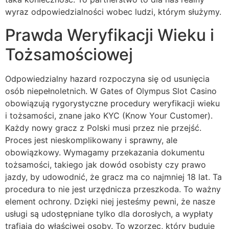
wyraz odpowiedzialności wobec ludzi, którym służymy.
Prawda Weryfikacji Wieku i
Tożsamościowej
Odpowiedzialny hazard rozpoczyna się od usunięcia
osób niepełnoletnich. W Gates of Olympus Slot Casino
obowiązują rygorystyczne procedury weryfikacji wieku
i tożsamości, znane jako KYC (Know Your Customer).
Każdy nowy gracz z Polski musi przez nie przejść.
Proces jest nieskomplikowany i sprawny, ale
obowiązkowy. Wymagamy przekazania dokumentu
tożsamości, takiego jak dowód osobisty czy prawo
jazdy, by udowodnić, że gracz ma co najmniej 18 lat. Ta
procedura to nie jest urzędnicza przeszkoda. To ważny
element ochrony. Dzięki niej jesteśmy pewni, że nasze
usługi są udostępniane tylko dla dorosłych, a wypłaty
trafiają do właściwej osoby. To wzorzec, który buduje